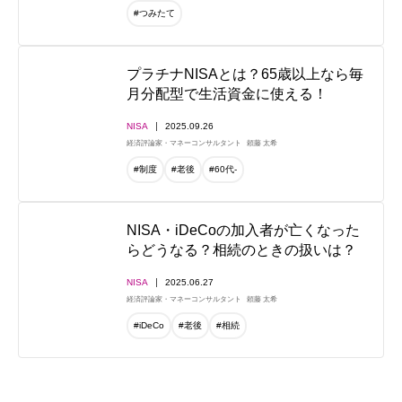
#つみたて
プラチナNISAとは？65歳以上なら毎
月分配型で生活資金に使える！
NISA
2025.09.26
経済評論家・マネーコンサルタント
頼藤 太希
#制度
#老後
#60代-
NISA・iDeCoの加入者が亡くなった
らどうなる？相続のときの扱いは？
NISA
2025.06.27
経済評論家・マネーコンサルタント
頼藤 太希
#iDeCo
#老後
#相続