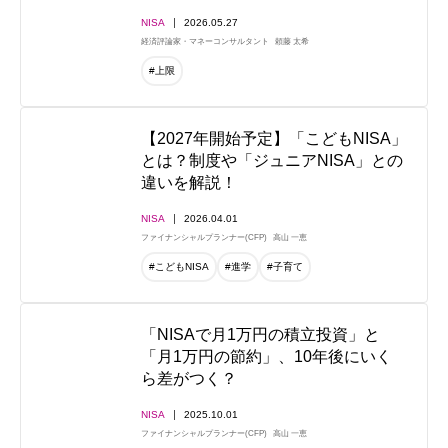
NISA
2026.05.27
経済評論家・マネーコンサルタント
頼藤 太希
#上限
【2027年開始予定】「こどもNISA」
とは？制度や「ジュニアNISA」との
違いを解説！
NISA
2026.04.01
ファイナンシャルプランナー(CFP)
高山 一恵
#こどもNISA
#進学
#子育て
「NISAで月1万円の積立投資」と
「月1万円の節約」、10年後にいく
ら差がつく？
NISA
2025.10.01
ファイナンシャルプランナー(CFP)
高山 一恵