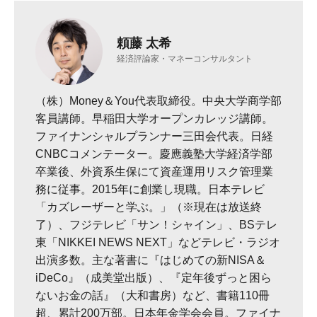
頼藤 太希
経済評論家・マネーコンサルタント
（株）Money＆You代表取締役。中央大学商学部
客員講師。早稲田大学オープンカレッジ講師。
ファイナンシャルプランナー三田会代表。日経
CNBCコメンテーター。慶應義塾大学経済学部
卒業後、外資系生保にて資産運用リスク管理業
務に従事。2015年に創業し現職。日本テレビ
「カズレーザーと学ぶ。」（※現在は放送終
了）、フジテレビ「サン！シャイン」、BSテレ
東「NIKKEI NEWS NEXT」などテレビ・ラジオ
出演多数。主な著書に『はじめての新NISA＆
iDeCo』（成美堂出版）、『定年後ずっと困ら
ないお金の話』（大和書房）など、書籍110冊
超、累計200万部。日本年金学会会員。ファイナ