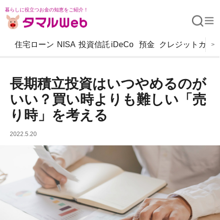
暮らしに役立つお金の知恵をご紹介！
住宅ローン
NISA
投資信託
iDeCo
預金
クレジットカー
>
長期積立投資はいつやめるのが
いい？買い時よりも難しい「売
り時」を考える
2022.5.20