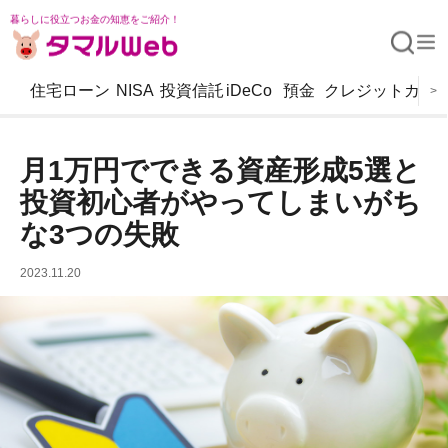
暮らしに役立つお金の知恵をご紹介！
住宅ローン
NISA
投資信託
iDeCo
預金
クレジットカー
>
月1万円でできる資産形成5選と
投資初心者がやってしまいがち
な3つの失敗
2023.11.20