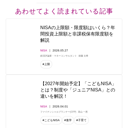
あわせてよく読まれている記事
NISAの上限額・限度額はいくら？年
間投資上限額と非課税保有限度額を
解説
NISA
2026.05.27
経済評論家・マネーコンサルタント
頼藤 太希
#上限
【2027年開始予定】「こどもNISA」
とは？制度や「ジュニアNISA」との
違いを解説！
NISA
2026.04.01
ファイナンシャルプランナー(CFP)
高山 一恵
#こどもNISA
#進学
#子育て