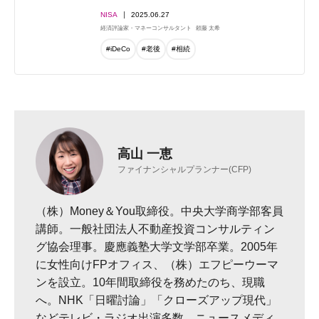
NISA
2025.06.27
経済評論家・マネーコンサルタント
頼藤 太希
#iDeCo
#老後
#相続
高山 一恵
ファイナンシャルプランナー(CFP)
（株）Money＆You取締役。中央大学商学部客員
講師。一般社団法人不動産投資コンサルティン
グ協会理事。慶應義塾大学文学部卒業。2005年
に女性向けFPオフィス、（株）エフピーウーマ
ンを設立。10年間取締役を務めたのち、現職
へ。NHK「日曜討論」「クローズアップ現代」
などテレビ・ラジオ出演多数。ニュースメディ