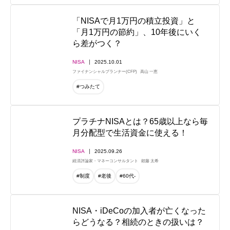
「NISAで月1万円の積立投資」と
「月1万円の節約」、10年後にいく
ら差がつく？
NISA
2025.10.01
ファイナンシャルプランナー(CFP)
高山 一恵
#つみたて
プラチナNISAとは？65歳以上なら毎
月分配型で生活資金に使える！
NISA
2025.09.26
経済評論家・マネーコンサルタント
頼藤 太希
#制度
#老後
#60代-
NISA・iDeCoの加入者が亡くなった
らどうなる？相続のときの扱いは？