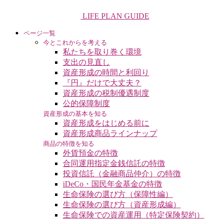
LIFE PLAN GUIDE
ページ一覧
今とこれからを考える
私たちを取り巻く環境
支出の見直し
資産形成の時間と利回り
『円』だけで大丈夫？
資産形成の税制優遇制度
公的保障制度
資産形成の基本を知る
資産形成をはじめる前に
資産形成商品ラインナップ
商品の特徴を知る
外貨預金の特徴
合同運用指定金銭信託の特徴
投資信託（金融商品仲介）の特徴
iDeCo・国民年金基金の特徴
生命保険の選び方（保障性編）
生命保険の選び方（資産形成編）
生命保険での資産運用（特定保険契約）