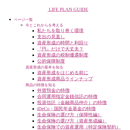
LIFE PLAN GUIDE
ページ一覧
今とこれからを考える
私たちを取り巻く環境
支出の見直し
資産形成の時間と利回り
『円』だけで大丈夫？
資産形成の税制優遇制度
公的保障制度
資産形成の基本を知る
資産形成をはじめる前に
資産形成商品ラインナップ
商品の特徴を知る
外貨預金の特徴
合同運用指定金銭信託の特徴
投資信託（金融商品仲介）の特徴
iDeCo・国民年金基金の特徴
生命保険の選び方（保障性編）
生命保険の選び方（資産形成編）
生命保険での資産運用（特定保険契約）