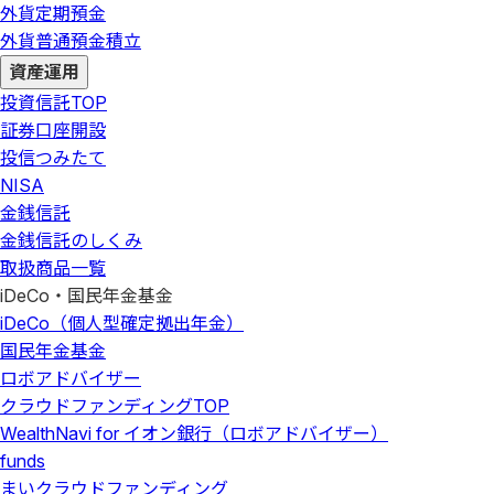
外貨定期預金
外貨普通預金積立
資産運用
投資信託
TOP
証券口座開設
投信つみたて
NISA
金銭信託
金銭信託のしくみ
取扱商品一覧
iDeCo・国民年金基金
iDeCo（個人型確定拠出年金）
国民年金基金
ロボアドバイザー
クラウドファンディング
TOP
WealthNavi for イオン銀行（ロボアドバイザー）
funds
まいクラウドファンディング