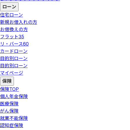
ローン
住宅ローン
新規お借入れの方
お借換えの方
フラット35
リ・バース60
カードローン
目的別ローン
目的別ローン
マイページ
保険
保険
TOP
個人年金保険
医療保険
がん保険
就業不能保険
認知症保険