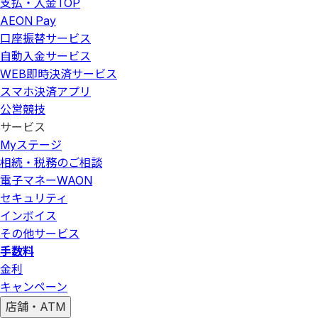
支払・入金
TOP
AEON Pay
口座振替サービス
自動入金サービス
WEB即時決済サービス
スマホ決済アプリ
公営競技
サービス
Myステージ
相続・税務のご相談
電子マネーWAON
セキュリティ
インボイス
その他サービス
手数料
金利
キャンペーン
店舗・ATM