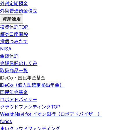
外貨定期預金
外貨普通預金積立
資産運用
投資信託
TOP
証券口座開設
投信つみたて
NISA
金銭信託
金銭信託のしくみ
取扱商品一覧
iDeCo・国民年金基金
iDeCo（個人型確定拠出年金）
国民年金基金
ロボアドバイザー
クラウドファンディング
TOP
WealthNavi for イオン銀行（ロボアドバイザー）
funds
まいクラウドファンディング