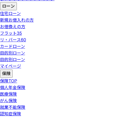
ローン
住宅ローン
新規お借入れの方
お借換えの方
フラット35
リ・バース60
カードローン
目的別ローン
目的別ローン
マイページ
保険
保険
TOP
個人年金保険
医療保険
がん保険
就業不能保険
認知症保険