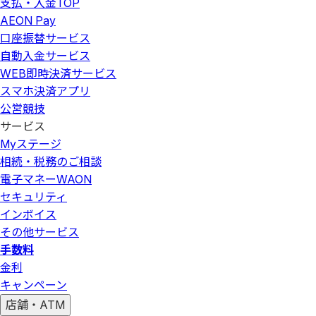
支払・入金
TOP
AEON Pay
口座振替サービス
自動入金サービス
WEB即時決済サービス
スマホ決済アプリ
公営競技
サービス
Myステージ
相続・税務のご相談
電子マネーWAON
セキュリティ
インボイス
その他サービス
手数料
金利
キャンペーン
店舗・ATM