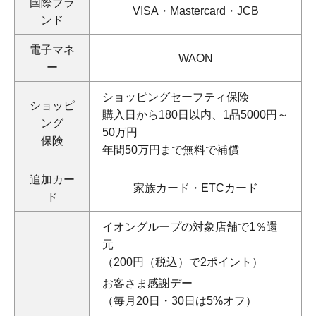
国際ブラ
VISA・Mastercard・JCB
ンド
電子マネ
WAON
ー
ショッピングセーフティ保険
ショッピ
購入日から180日以内、1品5000円～
ング
50万円
保険
年間50万円まで無料で補償
追加カー
家族カード・ETCカード
ド
イオングループの対象店舗で1％還
元
（200円（税込）で2ポイント）
お客さま感謝デー
（毎月20日・30日は5%オフ）