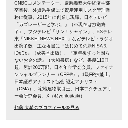
CNBCコメンテーター。慶應義塾大学経済学部
卒業後、外資系生保にて資産運用リスク管理業
務に従事。2015年に創業し現職。日本テレビ
「カズレーザーと学ぶ。」（※現在は放送終
了）、フジテレビ「サン！シャイン」、BSテレ
東「NIKKEI NEWS NEXT」などテレビ・ラジオ
出演多数。主な著書に『はじめての新NISA＆
iDeCo』（成美堂出版）、『定年後ずっと困ら
ないお金の話』（大和書房）など、書籍110冊
超、累計200万部。日本年金学会会員。ファイナ
ンシャルプランナー（CFP®）。1級FP技能士。
日本証券アナリスト協会 認定アナリスト
（CMA）。宅地建物取引士。日本アクチュアリ
ー会研究会員。X（@yorifujitaiki）
頼藤 太希のプロフィールを見る