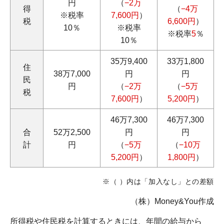
円
（
−2万
得
（
−4万
※税率
7,600円
）
税
6,600円
）
10％
※税率
※税率
5
％
10％
35万9,400
33万1,800
住
38万7,000
円
円
民
円
（
−2万
（
−5万
税
7,600円
）
5,200円
）
46万7,300
46万7,300
合
52万2,500
円
円
計
円
（
−5万
（
−10万
5,200円
）
1,800円
）
※（ ）内は「加入なし」との差額
（株）Money&You作成
所得税や住民税を計算するときには、年間の給与から