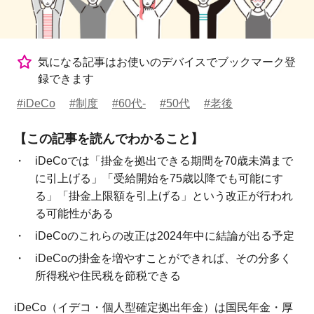
気になる記事はお使いのデバイスでブックマーク登
録できます
#iDeCo
#制度
#60代-
#50代
#老後
【この記事を読んでわかること】
iDeCoでは「掛金を拠出できる期間を70歳未満まで
に引上げる」「受給開始を75歳以降でも可能にす
る」「掛金上限額を引上げる」という改正が行われ
る可能性がある
iDeCoのこれらの改正は2024年中に結論が出る予定
iDeCoの掛金を増やすことができれば、その分多く
所得税や住民税を節税できる
iDeCo（イデコ・個人型確定拠出年金）は国民年金・厚