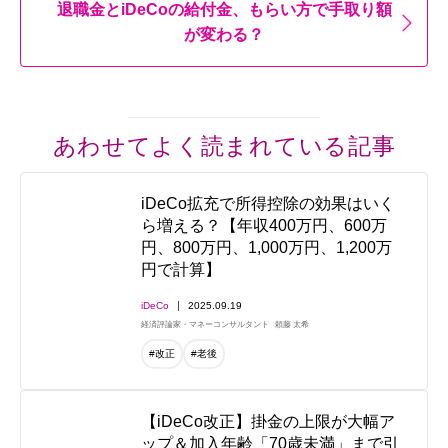
退職金とiDeCoの給付金、もらい方で手取り額
が変わる？
あわせてよく読まれている記事
iDeCo拡充で所得控除の効果はいく
ら増える？【年収400万円、600万
円、800万円、1,000万円、1,200万
円で計算】
iDeCo
2025.09.19
経済評論家・マネーコンサルタント
頼藤 太希
#改正
#老後
【iDeCo改正】掛金の上限が大幅ア
ップ＆加入年齢「70歳未満」まで引