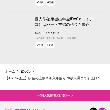
#50代
#老後
個人型確定拠出年金iDeCo（イデ
コ）はパート主婦の税金も優遇
iDeCo
2017.12.18
経済評論家・マネーコンサルタント
頼藤 太希
#主婦
#老後
ホーム
iDeCo
【iDeCo改正】掛金の上限＆加入年齢が70歳未満まで引上げ？
一覧
人気
特集
住宅ローン