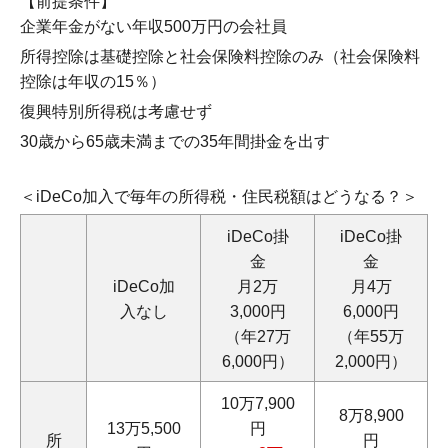
【前提条件】
企業年金がない年収500万円の会社員
所得控除は基礎控除と社会保険料控除のみ（社会保険料
控除は年収の15％）
復興特別所得税は考慮せず
30歳から65歳未満までの35年間掛金を出す
＜iDeCo加入で毎年の所得税・住民税額はどうなる？＞
iDeCo掛
iDeCo掛
金
金
iDeCo加
月2万
月4万
入なし
3,000円
6,000円
（年27万
（年55万
6,000円）
2,000円）
10万7,900
8万8,900
13万5,500
円
所
円