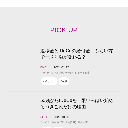
PICK UP
退職金とiDeCoの給付金、もらい方
で手取り額が変わる？
iDeCo
2024.01.15
ファイナンシャルプランナー(AFP)
タケイ 啓子
#メリット
#老後
50歳からiDeCoを上限いっぱい始め
るべきこれだけの理由
iDeCo
2022.10.20
ファイナンシャルプランナー(CFP)
高山 一恵