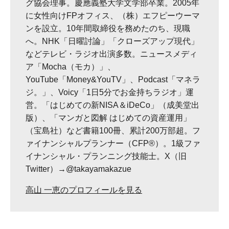
グ協会理事。慶應義塾大学文学部卒業。2005年
に女性向けFPオフィス、（株）エフピーウーマ
ンを設立。10年間取締役を務めたのち、現職
へ。NHK「日曜討論」「クローズアップ現代」
などテレビ・ラジオ出演多数。ニュースメディ
ア「Mocha（モカ）」、
YouTube「Money&YouTV」、Podcast「マネラ
ジ。」、Voicy「1日5分でお金持ちラジオ」運
営。「はじめての新NISA＆iDeCo」（成美堂出
版）、「マンガと図解 はじめての資産運用」
（宝島社）など書籍100冊、累計200万部超。フ
ァイナンシャルプランナー（CFP®）。1級ファ
イナンシャル・プランニング技能士。X（旧
Twitter）→@takayamakazue
高山 一恵のプロフィールを見る