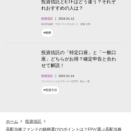
投資信託とETFはどう違う？それぞ
れおすすめの人は？
投資信託
2024.01.12
経済評論家・マネーコンサルタント
頼藤 太希
#銘柄
投資信託の「特定口座」と「一般口
座」どちらがお得？確定申告と合わ
せて解説！
投資信託
2022.01.14
ファイナンシャルプランナー(CFP)
高山 一恵
#投資方法
ホーム
投資信託
高配当株ファンドの銘柄選びのポイントは？FPが選ぶ高配当株