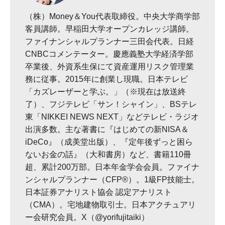
（株）Money＆You代表取締役。中央大学商学部
客員講師。早稲田大学オープンカレッジ講師。
ファイナンシャルプランナー三田会代表。日経
CNBCコメンテーター。慶應義塾大学経済学部
卒業後、外資系生保にて資産運用リスク管理業
務に従事。2015年に創業し現職。日本テレビ
「カズレーザーと学ぶ。」（※現在は放送終
了）、フジテレビ「サン！シャイン」、BSテレ
東「NIKKEI NEWS NEXT」などテレビ・ラジオ
出演多数。主な著書に『はじめての新NISA＆
iDeCo』（成美堂出版）、『定年後ずっと困ら
ないお金の話』（大和書房）など、書籍110冊
超、累計200万部。日本年金学会会員。ファイナ
ンシャルプランナー（CFP®）。1級FP技能士。
日本証券アナリスト協会 認定アナリスト
（CMA）。宅地建物取引士。日本アクチュアリ
ー会研究会員。X（@yorifujitaiki）