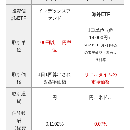
投資信
インデックスフ
海外ETF
託/ETF
ァンド
1口単位（約
14,000円）
取引単
100円以上1円単
2023年11月7日時点
位
位
の市場価格・為替よ
り計算
取引価
1日1回算出され
リアルタイムの
格
る基準価額
市場価格
取引通
円
円、米ドル
貨
信託報
酬
0.1102%
0.07%
（経費