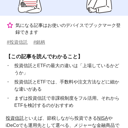
気になる記事はお使いのデバイスでブックマーク登
録できます
#投資信託
#銘柄
【この記事を読んでわかること】
投資信託とETFの最大の違いは「上場しているかど
うか」
投資信託とETFでは、手数料や注文方法などに細か
な違いがある
まずは投資信託で非課税制度をフル活用。それから
ETFを検討するのがおすすめ
投資信託
といえば、節税しながら投資できる
NISA
や
iDeCoでも運用先として選べる、メジャーな金融商品で