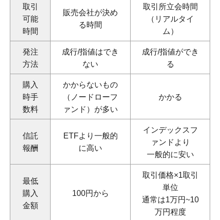
取引
取引所立会時間
販売会社が決め
可能
（リアルタイ
る時間
時間
ム）
発注
成行/指値はでき
成行/指値ができ
方法
ない
る
購入
かからないもの
時手
（ノードローフ
かかる
数料
ァンド）が多い
インデックスフ
信託
ETFより一般的
ァンドより
報酬
に高い
一般的に安い
取引価格×1取引
最低
単位
購入
100円から
通常は1万円~10
金額
万円程度