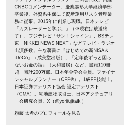
CNBCコメンテーター。慶應義塾大学経済学部
卒業後、外資系生保にて資産運用リスク管理業
務に従事。2015年に創業し現職。日本テレビ
「カズレーザーと学ぶ。」（※現在は放送終
了）、フジテレビ「サン！シャイン」、BSテレ
東「NIKKEI NEWS NEXT」などテレビ・ラジオ
出演多数。主な著書に『はじめての新NISA＆
iDeCo』（成美堂出版）、『定年後ずっと困ら
ないお金の話』（大和書房）など、書籍110冊
超、累計200万部。日本年金学会会員。ファイナ
ンシャルプランナー（CFP®）。1級FP技能士。
日本証券アナリスト協会 認定アナリスト
（CMA）。宅地建物取引士。日本アクチュアリ
ー会研究会員。X（@yorifujitaiki）
頼藤 太希のプロフィールを見る