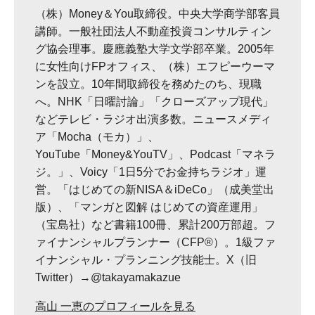
（株）Money＆You取締役。中央大学商学部客員
講師。一般社団法人不動産投資コンサルティン
グ協会理事。慶應義塾大学文学部卒業。2005年
に女性向けFPオフィス、（株）エフピーウーマ
ンを設立。10年間取締役を務めたのち、現職
へ。NHK「日曜討論」「クローズアップ現代」
などテレビ・ラジオ出演多数。ニュースメディ
ア「Mocha（モカ）」、
YouTube「Money&YouTV」、Podcast「マネラ
ジ。」、Voicy「1日5分でお金持ちラジオ」運
営。「はじめての新NISA＆iDeCo」（成美堂出
版）、「マンガと図解 はじめての資産運用」
（宝島社）など書籍100冊、累計200万部超。フ
ァイナンシャルプランナー（CFP®）。1級ファ
イナンシャル・プランニング技能士。X（旧
Twitter）→@takayamakazue
高山 一恵のプロフィールを見る