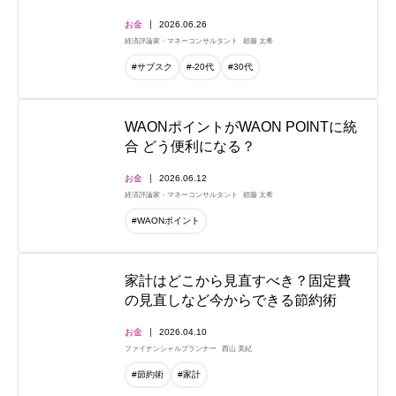
お金
2026.06.26
経済評論家・マネーコンサルタント
頼藤 太希
#サブスク
#-20代
#30代
WAONポイントがWAON POINTに統
合 どう便利になる？
お金
2026.06.12
経済評論家・マネーコンサルタント
頼藤 太希
#WAONポイント
家計はどこから見直すべき？固定費
の見直しなど今からできる節約術
お金
2026.04.10
ファイナンシャルプランナー
西山 美紀
#節約術
#家計