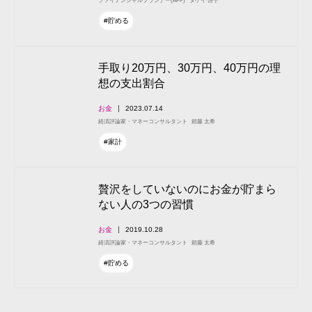
ファイナンシャルプランナー(AFP)
タケイ 啓子
#貯める
手取り20万円、30万円、40万円の理
想の支出割合
お金
2023.07.14
経済評論家・マネーコンサルタント
頼藤 太希
#家計
贅沢をしていないのにお金が貯まら
ない人の3つの習慣
お金
2019.10.28
経済評論家・マネーコンサルタント
頼藤 太希
#貯める