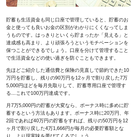
貯蓄も生活資金も同じ口座で管理していると、貯蓄のお
金と使っても良いお金の区別がわかりにくくなってしま
うものです。はっきりといくら貯まったか「見える」と
達成感も高まり、より頑張ろうというモチベーションを
保つことができるでしょう。口座を分けて管理すること
で生活資金などの使い過ぎを防ぐこともできます。
先ほどご紹介した通信費と保険の見直しで節約できた10
万円を貯蓄し、残りの90万円を12ヶ月で割り戻した7万
5,000円ほどを毎月先取りして、貯蓄専用口座で管理す
る…これで100万円達成です。
月7万5,000円の貯蓄が大変なら、ボーナス時に多めに貯
蓄するという方法もあります。ボーナス時に20万円、年
2回であれば40万円の貯蓄をすれば、残りの50万円を12
ヶ月で割り戻した4万1,666円が毎月の必要貯蓄額とな
り、より現実味を帯びてくるでしょう。