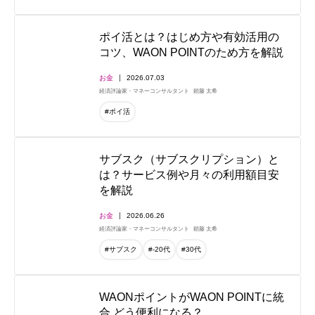
ポイ活とは？はじめ方や有効活用の
コツ、WAON POINTのため方を解説
お金
2026.07.03
経済評論家・マネーコンサルタント
頼藤 太希
#ポイ活
サブスク（サブスクリプション）と
は？サービス例や月々の利用額目安
を解説
お金
2026.06.26
経済評論家・マネーコンサルタント
頼藤 太希
#サブスク
#-20代
#30代
WAONポイントがWAON POINTに統
合 どう便利になる？