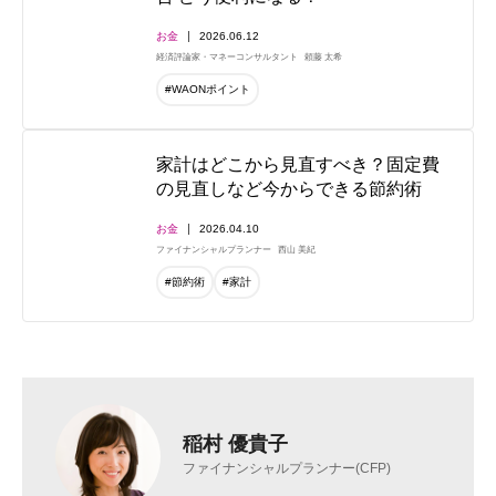
お金
2026.06.12
経済評論家・マネーコンサルタント
頼藤 太希
#WAONポイント
家計はどこから見直すべき？固定費
の見直しなど今からできる節約術
お金
2026.04.10
ファイナンシャルプランナー
西山 美紀
#節約術
#家計
稲村 優貴子
ファイナンシャルプランナー(CFP)