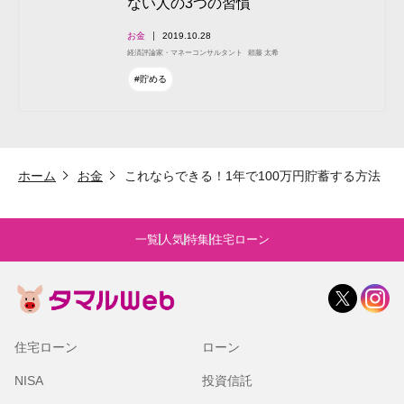
ない人の3つの習慣
お金
2019.10.28
経済評論家・マネーコンサルタント
頼藤 太希
#貯める
ホーム
お金
これならできる！1年で100万円貯蓄する方法
一覧
人気
特集
住宅ローン
住宅ローン
ローン
NISA
投資信託