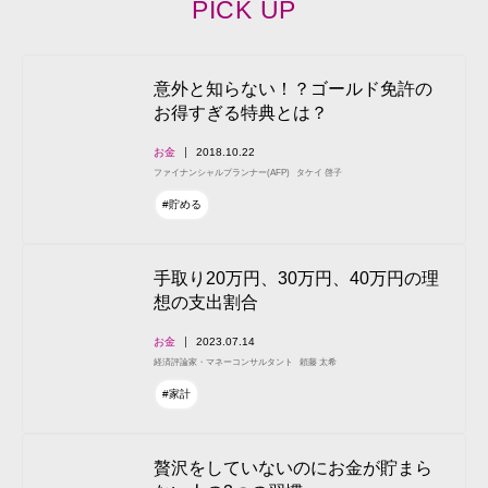
PICK UP
意外と知らない！？ゴールド免許の
お得すぎる特典とは？
お金
2018.10.22
ファイナンシャルプランナー(AFP)
タケイ 啓子
#貯める
手取り20万円、30万円、40万円の理
想の支出割合
お金
2023.07.14
経済評論家・マネーコンサルタント
頼藤 太希
#家計
贅沢をしていないのにお金が貯まら