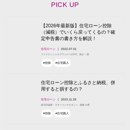
PICK UP
【2026年最新版】住宅ローン控除
（減税）でいくら戻ってくるの？確
定申告書の書き方を解説！
住宅ローン
2022.07.01
ファイナンシャルプランナー(CFP)
高山 一恵
#控除
#住宅購入
住宅ローン控除とふるさと納税、併
用すると損するの？
住宅ローン
2023.11.29
経済評論家・マネーコンサルタント
頼藤 太希
#控除
#住宅購入