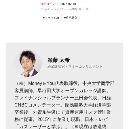
住宅ローン
2026.02.18
ファイナンシャルプランナー(CFP)
高山 一恵
#フラット35
#住宅購入
頼藤 太希
経済評論家・マネーコンサルタント
（株）Money＆You代表取締役。中央大学商学部
客員講師。早稲田大学オープンカレッジ講師。
ファイナンシャルプランナー三田会代表。日経
CNBCコメンテーター。慶應義塾大学経済学部
卒業後、外資系生保にて資産運用リスク管理業
務に従事。2015年に創業し現職。日本テレビ
「カズレーザーと学ぶ。」（※現在は放送終