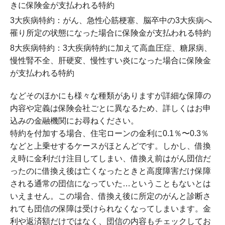
きに保険金が支払われる特約
3大疾病特約：がん、急性心筋梗塞、脳卒中の3大疾病へ
罹り所定の状態になった場合に保険金が支払われる特約
8大疾病特約：3大疾病特約に加えて高血圧症、糖尿病、
慢性腎不全、肝硬変、慢性すい炎になった場合に保険金
が支払われる特約
などそのほかにも様々な種類がありますが詳細な保障の
内容や定義は保険会社ごとに異なるため、詳しくはお申
込みの金融機関にお尋ねください。
特約を付加する場合、住宅ローンの金利に0.1％〜0.3％
などと上乗せするケースがほとんどです。しかし、借換
え時に金利だけ注目してしまい、借換え前はがん団信だ
ったのに借換え後は亡くなったときと高度障害だけ保障
される通常の団信になっていた…ということもないとは
いえません。この場合、借換え後に所定のがんと診断さ
れても団信の保障は受けられなくなってしまいます。金
利や返済額だけではなく、団信の内容もチェックしてお