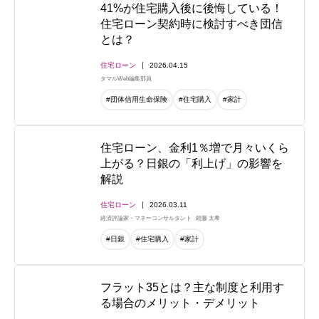
41%が住宅購入後に後悔している！
住宅ローン契約時に検討すべき団信
とは？
住宅ローン
2026.04.15
タマルWeb編集部員
#団体信用生命保険
#住宅購入
#家計
住宅ローン、金利1％増で月々いくら
上がる？日銀の「利上げ」の影響を
解説
住宅ローン
2026.03.11
経済評論家・マネーコンサルタント
頼藤 太希
#日銀
#住宅購入
#家計
フラット35とは？主な制度と利用す
る場合のメリット・デメリット