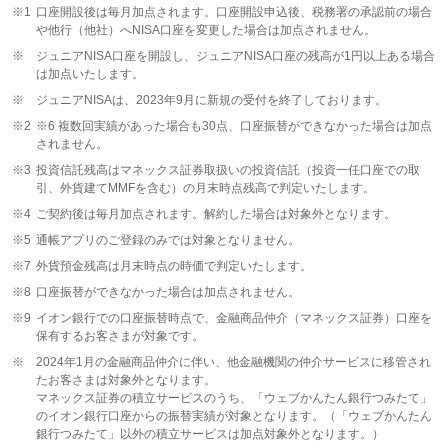
※1
口座開設後は毎月加点されます。口座開設申込後、税務署の承認前の場合
や他行（他社）へNISA口座を変更した場合は加点されません。
※
ジュニアNISA口座を開設し、ジュニアNISA口座の残高が1円以上ある場合
は加点いたします。
※
ジュニアNISAは、2023年9月に新規の受付を終了しております。
※2
※6 複数回実績があった場合も30点、口座振替ができなかった場合は加点
されません。
※3
投資信託残高はマネックス証券取扱いの投資信託（投資一任口座での取
引、外貨建てMMFを含む）の月末時点残高で判定いたします。
※4
ご契約後は毎月加点されます。解約した場合は対象外となります。
※5
通帳アプリのご登録のみでは対象となりません。
※7
外貨預金残高は月末時点の時価で判定いたします。
※8
口座振替ができなかった場合は加点されません。
※9
イオン銀行での口座振替時点で、金融商品仲介（マネックス証券）口座を
保有するお客さまが対象です。
※
2024年1月の金融商品仲介に伴い、他金融機関の仲介サービスに移管され
たお客さまは対象外となります。
マネックス証券の積立サービスのうち、「ウェブかんたん銀行つみたて」
のイオン銀行口座からの振替実績が対象となります。（「ウェブかんたん
銀行つみたて」以外の積立サービスは加点対象外となります。）