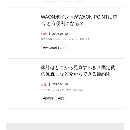
WAONポイントがWAON POINTに統
合 どう便利になる？
お金
2026.06.12
経済評論家・マネーコンサルタント
頼藤 太希
#WAONポイント
家計はどこから見直すべき？固定費
の見直しなど今からできる節約術
お金
2026.04.10
ファイナンシャルプランナー
西山 美紀
#節約術
#家計