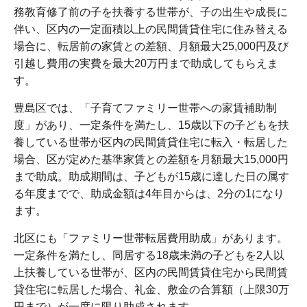
務教育修了前の子を扶養する世帯が、子の出生や成長に
伴い、区内の一定面積以上の民間賃貸住宅に住み替える
場合に、転居前の家賃との差額、月額最大25,000円及び
引越し費用の実費を最大20万円まで助成してもらえま
す。
豊島区では、「子育てファミリー世帯への家賃補助制
度」があり、一定条件を満たし、15歳以下の子どもを扶
養している世帯が区内の民間賃貸住宅に転入・転居した
場合、区が定めた基準家賃との差額を月額最大15,000円
まで助成。助成期間は、子どもが15歳に達した日の属す
る年度までで、助成金額は4年目からは、2分の1になり
ます。
北区にも「ファミリー世帯転居費用助成」があります。
一定条件を満たし、同居する18歳未満の子どもを2人以
上扶養している世帯が、区内の民間賃貸住宅から民間賃
貸住宅に転居した場合、礼金、敷金の合算額（上限30万
円まで）が一度に限り助成されます。