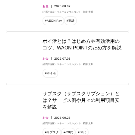
お金
2026.08.07
経済評論家・マネーコンサルタント
頼藤 太希
#AEON Pay
#家計
ポイ活とは？はじめ方や有効活用の
コツ、WAON POINTのため方を解説
お金
2026.07.03
経済評論家・マネーコンサルタント
頼藤 太希
#ポイ活
サブスク（サブスクリプション）と
は？サービス例や月々の利用額目安
を解説
お金
2026.06.26
経済評論家・マネーコンサルタント
頼藤 太希
#サブスク
#-20代
#30代