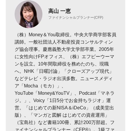
高山 一恵
ファイナンシャルプランナー(CFP)
（株）Money＆You取締役。中央大学商学部客員
講師。一般社団法人不動産投資コンサルティン
グ協会理事。慶應義塾大学文学部卒業。2005年
に女性向けFPオフィス、（株）エフピーウーマ
ンを設立。10年間取締役を務めたのち、現職
へ。NHK「日曜討論」「クローズアップ現代」
などテレビ・ラジオ出演多数。ニュースメディ
ア「Mocha（モカ）」、
YouTube「Money&YouTV」、Podcast「マネラ
ジ。」、Voicy「1日5分でお金持ちラジオ」運
営。「はじめての新NISA＆iDeCo」（成美堂出
版）、「マンガと図解 はじめての資産運用」
（宝島社）など書籍100冊、累計200万部超。フ
ァイナンシャルプランナー（CFP®）。1級ファ