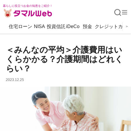
暮らしに役立つお金の知恵をご紹介！
住宅ローン
NISA
投資信託
iDeCo
預金
クレジットカー
>
＜みんなの平均＞介護費用はい
くらかかる？介護期間はどれく
らい？
2023.12.25