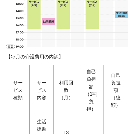
【毎月の介護費用の内訳】
自己
自己
負担
サー
サー
利用回
負担
額
ビス
ビス
数
額
（1割
種類
内容
（月）
（総
負
額）
担）
生活
援助
13