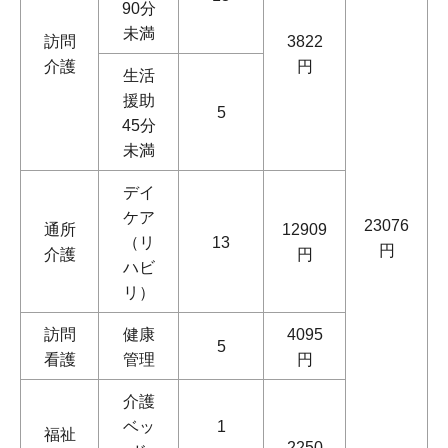
90分
未満
訪問
3822
介護
円
生活
援助
5
45分
未満
デイ
ケア
23076
通所
12909
（リ
13
円
介護
円
ハビ
リ）
訪問
健康
4095
5
看護
管理
円
介護
ベッ
1
福祉
2250