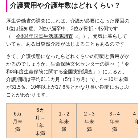
介護費用や介護年数はどれくらい？
厚生労働省の調査によれば、介護が必要になった原因の
1位は認知症、2位が脳卒中、3位が骨折・転倒です
（「
令和4年国民生活基準調査
」）。元気に暮らして
いても、ある日突然介護がはじまることもあるのです。
さて、介護状態になったらどれくらいの期間と費用がか
かるのでしょうか。生命保険文化センターの調べ（「令
和3年度生命保険に関する全国実態調査」）によると、
介護期間は平均61.1カ月（5年1カ月）で、4～10年未満
が31.5％、10年以上が17.6％とかなり長い期間におよぶ
ことがわかります。
6カ
6カ
1～2
2～3
3～4
4
月～
月未
年未
年未
年未
1年
満
満
満
満
未満