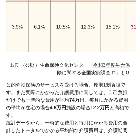
3.9%
6.1%
10.5%
12.3%
15.1%
3
出典 （公財）生命保険文化センター「
令和3年度生命保
険に関する全国実態調査
」より
公的介護保険のサービスを受ける場合、原則1割負担で
す。また実際にかかった介護費用に関しては、自己負担
だけでも一時的な費用が平均
74万円
、毎月にかかる費用
の平均が在宅の場合
4.8万円
施設の場合
12.2万円
と高額で
す。
統計データから、一時的な費用と毎月にかかる費用の合
計したトータルでかかる平均的な介護費用は、介護期間