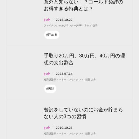
意外と知らない！？ゴールド免許の
お得すぎる特典とは？
お金
2018.10.22
ファイナンシャルプランナー(AFP)
タケイ 啓子
#貯める
手取り20万円、30万円、40万円の理
想の支出割合
お金
2023.07.14
経済評論家・マネーコンサルタント
頼藤 太希
#家計
贅沢をしていないのにお金が貯まら
ない人の3つの習慣
お金
2019.10.28
経済評論家・マネーコンサルタント
頼藤 太希