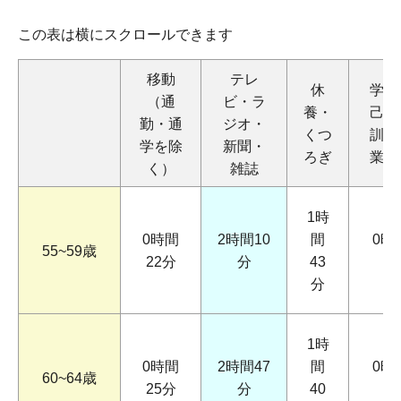
この表は横にスクロールできます
移動
テレ
休
学習
（通
ビ・ラ
養・
己啓
勤・通
ジオ・
くつ
訓練
学を除
新聞・
ろぎ
業以
く）
雑誌
1時
0時間
2時間10
間
0時
55~59歳
22分
分
43
分
1時
0時間
2時間47
間
0時
60~64歳
25分
分
40