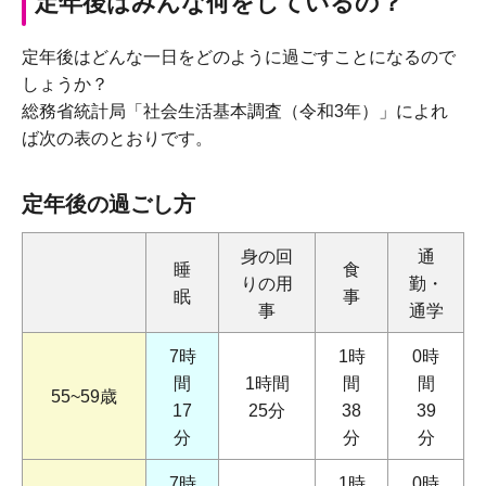
定年後はみんな何をしているの？
定年後はどんな一日をどのように過ごすことになるので
しょうか？
総務省統計局「社会生活基本調査（令和3年）」によれ
ば次の表のとおりです。
定年後の過ごし方
身の回
通
睡
食
りの用
勤・
眠
事
事
通学
7時
1時
0時
間
1時間
間
間
55~59歳
17
25分
38
39
分
分
分
7時
1時
0時