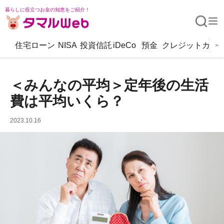
暮らしに役立つお金の知恵をご紹介！
住宅ローン
NISA
投資信託
iDeCo
預金
クレジットカー
>
＜みんなの平均＞定年後の生活
費は平均いくら？
2023.10.16