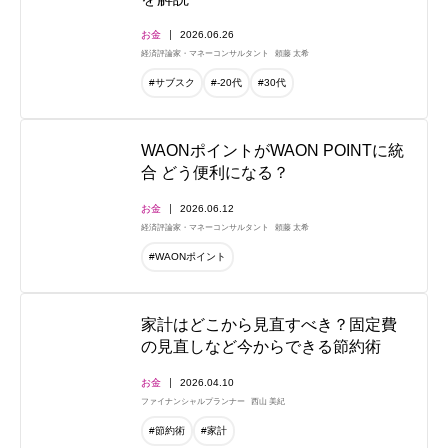
お金
2026.06.26
経済評論家・マネーコンサルタント
頼藤 太希
#サブスク
#-20代
#30代
WAONポイントがWAON POINTに統
合 どう便利になる？
お金
2026.06.12
経済評論家・マネーコンサルタント
頼藤 太希
#WAONポイント
家計はどこから見直すべき？固定費
の見直しなど今からできる節約術
お金
2026.04.10
ファイナンシャルプランナー
西山 美紀
#節約術
#家計