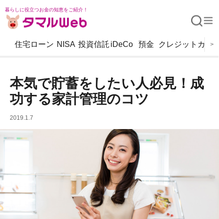
暮らしに役立つお金の知恵をご紹介！
住宅ローン
NISA
投資信託
iDeCo
預金
クレジットカー
>
本気で貯蓄をしたい人必見！成
功する家計管理のコツ
2019.1.7