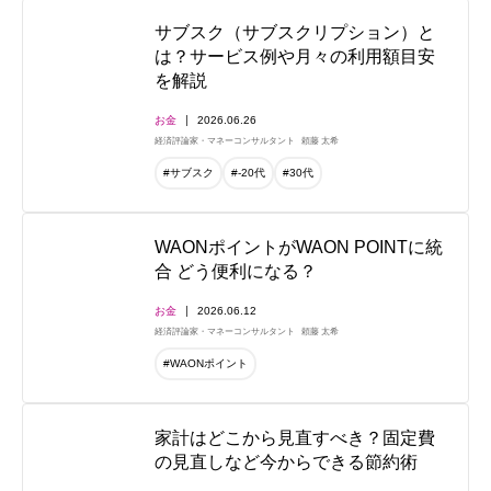
サブスク（サブスクリプション）と
は？サービス例や月々の利用額目安
を解説
お金
2026.06.26
経済評論家・マネーコンサルタント
頼藤 太希
#サブスク
#-20代
#30代
WAONポイントがWAON POINTに統
合 どう便利になる？
お金
2026.06.12
経済評論家・マネーコンサルタント
頼藤 太希
#WAONポイント
家計はどこから見直すべき？固定費
の見直しなど今からできる節約術