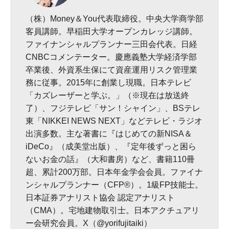
（株）Money＆You代表取締役。中央大学商学部
客員講師。早稲田大学オープンカレッジ講師。
ファイナンシャルプランナー三田会代表。日経
CNBCコメンテーター。慶應義塾大学経済学部
卒業後、外資系生保にて資産運用リスク管理業
務に従事。2015年に創業し現職。日本テレビ
「カズレーザーと学ぶ。」（※現在は放送終
了）、フジテレビ「サン！シャイン」、BSテレ
東「NIKKEI NEWS NEXT」などテレビ・ラジオ
出演多数。主な著書に『はじめての新NISA＆
iDeCo』（成美堂出版）、『定年後ずっと困ら
ないお金の話』（大和書房）など、書籍110冊
超、累計200万部。日本年金学会会員。ファイナ
ンシャルプランナー（CFP®）。1級FP技能士。
日本証券アナリスト協会 認定アナリスト
（CMA）。宅地建物取引士。日本アクチュアリ
ー会研究会員。X（@yorifujitaiki）