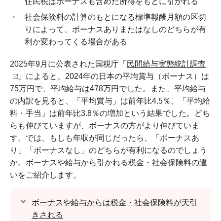
住民税はボーナスも含めた所得をもとに引かれる
社会保険料の計算のもとになる標準報酬月額の区切
りによって、ボーナスありまたはなしのどちらが有
利か変わってくる場合がある
2025年9月に公表された国税庁「
民間給与実態統計調査
」によると、2024年の日本の平均賞与（ボーナス）は
75万円で、平均給与は478万円でした。また、平均給与
の内訳を見ると、「平均賞与」は前年比4.5％、「平均給
料・手当」は前年比3.8％の増加という結果でした。どち
らも伸びていますが、ボーナスの方がより伸びていま
す。では、もしも年収が同じだったら、「ボーナスあ
り」「ボーナスなし」のどちらが有利になるのでしょう
か。ボーナスや給与から引かれる税金・社会保険料の違
いをご紹介します。
ボーナスや給与からは税金・社会保険料が天引
きされる