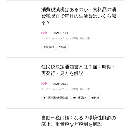
消費税減税はあるのか－食料品の消
費税ゼロで毎月の生活費はいくら減
る？
税金
2026.07.01
ファイナンシャルプランナー(CFP)
高山 一恵
#消費税
#家計
住民税決定通知書とは？届く時期・
再発行・見方を解説
税金
2026.06.19
ファイナンシャルプランナー(CFP)
高山 一恵
#住民税決定通知書
#住宅購入
#老後
自動車税は軽くなる？環境性能割の
廃止、重量税など税制を解説