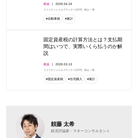
税金
2026.04.24
ファイナンシャルプランナー(CFP)
高山 一恵
#自動車税
#家計
固定資産税の計算方法とは？支払期
間はいつで、実際いくら払うのか解
説
税金
2026.03.13
ファイナンシャルプランナー(CFP)
高山 一恵
#固定資産税
#住宅購入
#家計
頼藤 太希
経済評論家・マネーコンサルタント