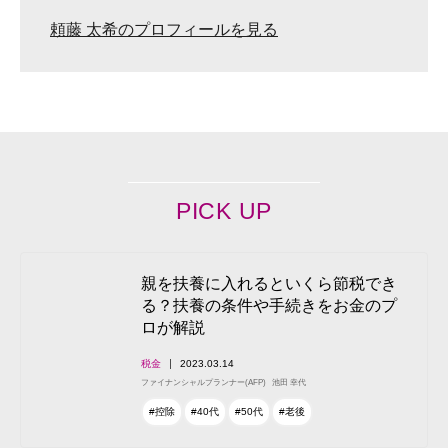
頼藤 太希のプロフィールを見る
PICK UP
親を扶養に入れるといくら節税でき
る？扶養の条件や手続きをお金のプ
ロが解説
税金
2023.03.14
ファイナンシャルプランナー(AFP)
池田 幸代
#控除
#40代
#50代
#老後