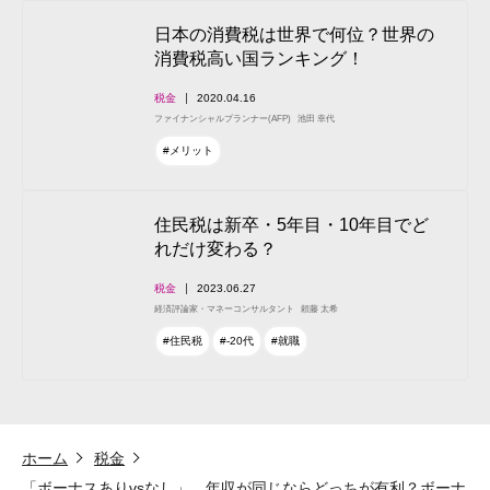
日本の消費税は世界で何位？世界の
消費税高い国ランキング！
税金
2020.04.16
ファイナンシャルプランナー(AFP)
池田 幸代
#メリット
住民税は新卒・5年目・10年目でど
れだけ変わる？
税金
2023.06.27
経済評論家・マネーコンサルタント
頼藤 太希
#住民税
#-20代
#就職
ホーム
税金
「ボーナスありvsなし」、年収が同じならどっちが有利？ボーナ