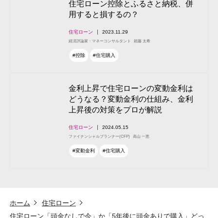
住宅ローン控除とふるさと納税、併
用すると損するの？
住宅ローン
2023.11.29
経済評論家・マネーコンサルタント
頼藤 太希
#控除
#住宅購入
金利上昇で住宅ローンの変動金利は
どうなる？変動金利の仕組み、金利
上昇後の対策をプロが解説
住宅ローン
2024.05.15
ファイナンシャルプランナー(CFP)
高山 一恵
#変動金利
#住宅購入
ホーム
住宅ローン
住宅ローン「頭金なしで今」か「5年後に頭金ありで購入」どっ