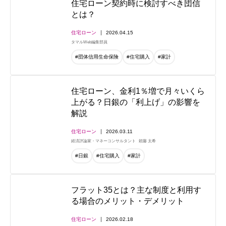
住宅ローン契約時に検討すべき団信
とは？
住宅ローン
2026.04.15
タマルWeb編集部員
#団体信用生命保険
#住宅購入
#家計
住宅ローン、金利1％増で月々いくら
上がる？日銀の「利上げ」の影響を
解説
住宅ローン
2026.03.11
経済評論家・マネーコンサルタント
頼藤 太希
#日銀
#住宅購入
#家計
フラット35とは？主な制度と利用す
る場合のメリット・デメリット
住宅ローン
2026.02.18