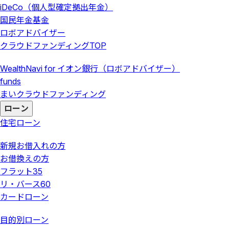
iDeCo（個人型確定拠出年金）
国民年金基金
ロボアドバイザー
クラウドファンディング
TOP
WealthNavi for イオン銀行（ロボアドバイザー）
funds
まいクラウドファンディング
ローン
住宅ローン
新規お借入れの方
お借換えの方
フラット35
リ・バース60
カードローン
目的別ローン