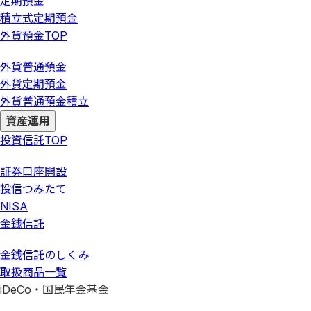
定期預金
積立式定期預金
外貨預金
TOP
外貨普通預金
外貨定期預金
外貨普通預金積立
資産運用
投資信託
TOP
証券口座開設
投信つみたて
NISA
金銭信託
金銭信託のしくみ
取扱商品一覧
iDeCo・国民年金基金