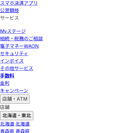
スマホ決済アプリ
公営競技
サービス
Myステージ
相続・税務のご相談
電子マネーWAON
セキュリティ
インボイス
その他サービス
手数料
金利
キャンペーン
店舗・ATM
店舗
北海道・東北
北海道
北海道
青森県
青森県