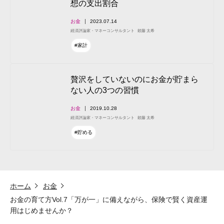
想の支出割合
お金
2023.07.14
経済評論家・マネーコンサルタント
頼藤 太希
#家計
贅沢をしていないのにお金が貯まら
ない人の3つの習慣
お金
2019.10.28
経済評論家・マネーコンサルタント
頼藤 太希
#貯める
ホーム
お金
お金の育て方Vol.7「万が一」に備えながら、保険で賢く資産運
用はじめませんか？