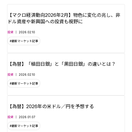
口座も同時にお申込みが可
収集しながら、インターネ
能です。
【マクロ経済動向2026年2月】物色に変化の兆し、非
ットバンキングを通じてご
ドル資産や新興国への投資も視野に
■証券口座（金融商品仲介
自宅から取引することもで
投資
2026.02.10
口座）の開設方法は
こちら
#最新マーケット記事
きますし、365日営業の店
舗で専門スタッフに相談す
■来店予約は
こちら
【為替】「植田日銀」と「黒田日銀」の違いとは？
ることもできるため、資産
投資
2026.02.10
運用が初めての方でも安心
#最新マーケット記事
してはじめることができま
す。
【為替】2026年の米ドル／円を予想する
投資
2026.01.07
#最新マーケット記事