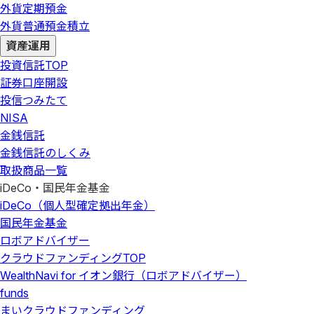
外貨定期預金
外貨普通預金積立
資産運用
投資信託
TOP
証券口座開設
投信つみたて
NISA
金銭信託
金銭信託のしくみ
取扱商品一覧
iDeCo・国民年金基金
iDeCo（個人型確定拠出年金）
国民年金基金
ロボアドバイザー
クラウドファンディング
TOP
WealthNavi for イオン銀行（ロボアドバイザー）
funds
まいクラウドファンディング