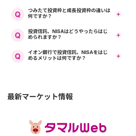
NISAは、中長期の資産運用
つみたて投資枠と成長投資枠の違いは
何ですか？
を応援する制度です。
つみたて投資枠と成長投資
投資信託、NISAはどうやったらはじ
日本にお住まいの18歳以上の方（NISA口座開設年
められますか？
枠は以下の違いや特徴があ
の1月1日現在で18歳になっている方）が対象です。
証券口座（金融商品仲介口
イオン銀行で投資信託、NISAをはじ
ります。
つみたて投資枠が年間120万円、成長投資枠が年間
めるメリットは何ですか？
240万円まで非課税で投資できます。
座）の開設が必要になりま
マネックス証券との提携に
非課税保有期間は無期限です。
す。インターネットバンキ
よって、投資信託をはじめ
生涯非課税限度額として、1人あたり1,800万円（う
ングからお手続きいただく
ち成長投資枠は1,200万円）が設定されます。
最新マーケット情報
とする多彩で豊富な商品ラ
か、店頭でスタッフをご相
NISAについて：
詳しくはこ
①整理・監理銘柄②信託期間20年未満、毎月分配
インナップから投資先を選
談しながら開設いただくこ
型の投資信託及びデリバティブ取引を用いた一定
ちらをご覧ください
ぶことができます。コラム
の投資信託等を除外 上記は、作成時点で知り得る
ともできます。また、NISA
情報に基づき作成しており、制度の内容は今後変
サイトの
タマルWEB
で情報
更される場合があります。