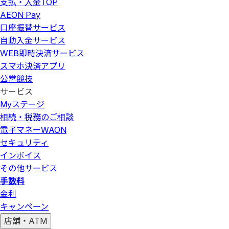
支払・入金
TOP
AEON Pay
口座振替サービス
自動入金サービス
WEB即時決済サービス
スマホ決済アプリ
公営競技
サービス
Myステージ
相続・税務のご相談
電子マネーWAON
セキュリティ
インボイス
その他サービス
手数料
金利
キャンペーン
店舗・ATM