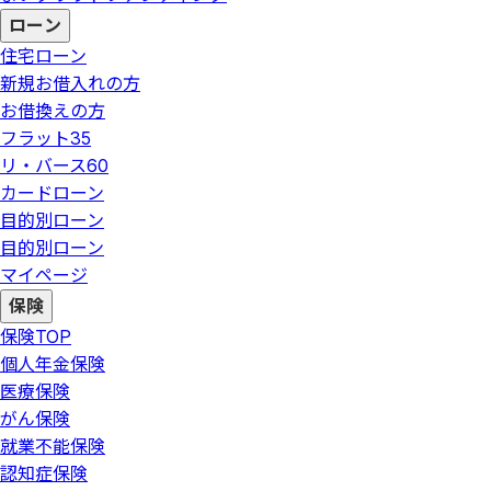
ローン
住宅ローン
新規お借入れの方
お借換えの方
フラット35
リ・バース60
カードローン
目的別ローン
目的別ローン
マイページ
保険
保険
TOP
個人年金保険
医療保険
がん保険
就業不能保険
認知症保険