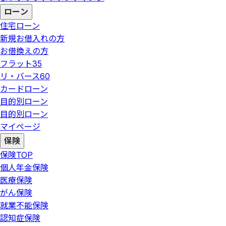
ローン
住宅ローン
新規お借入れの方
お借換えの方
フラット35
リ・バース60
カードローン
目的別ローン
目的別ローン
マイページ
保険
保険
TOP
個人年金保険
医療保険
がん保険
就業不能保険
認知症保険