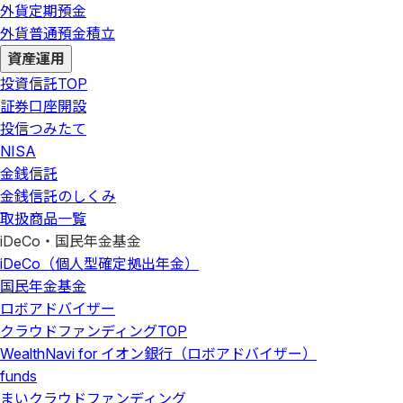
外貨定期預金
外貨普通預金積立
資産運用
投資信託
TOP
証券口座開設
投信つみたて
NISA
金銭信託
金銭信託のしくみ
取扱商品一覧
iDeCo・国民年金基金
iDeCo（個人型確定拠出年金）
国民年金基金
ロボアドバイザー
クラウドファンディング
TOP
WealthNavi for イオン銀行（ロボアドバイザー）
funds
まいクラウドファンディング