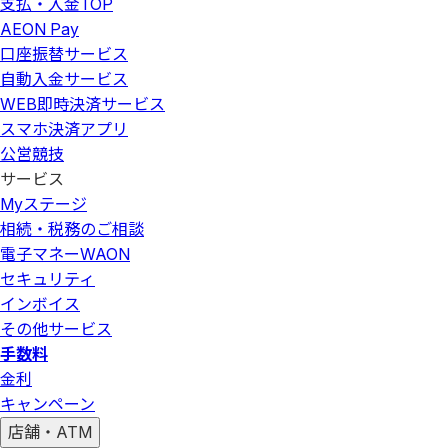
支払・入金
TOP
AEON Pay
口座振替サービス
自動入金サービス
WEB即時決済サービス
スマホ決済アプリ
公営競技
サービス
Myステージ
相続・税務のご相談
電子マネーWAON
セキュリティ
インボイス
その他サービス
手数料
金利
キャンペーン
店舗・ATM