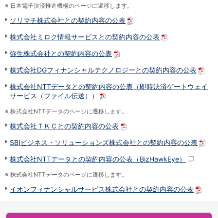
保険
※
日本電子決済推進機構のページに遷移します。
保険
TOP
ソリマチ株式会社との契約内容の公表
個人年金保険
医療保険
株式会社ミロク情報サービスとの契約内容の公表
がん保険
弥生株式会社との契約内容の公表
就業不能保険
認知症保険
株式会社DGフィナンシャルテクノロジーとの契約内容の公表
海外旅行保険
株式会社NTTデータとの契約内容の公表（即時決済ゲートウェイ
国内旅行傷害保険
サービス（ファイル伝送））
スマホ保険
傷害保険
※
株式会社NTTデータのページに遷移します。
介護保険
株式会社ＴＫＣとの契約内容の公表
カード
クレジットカード
SBIビジネス・ソリューションズ株式会社との契約内容の公表
デビットカード
株式会社NTTデータとの契約内容の公表（BizHawkEye）
インターネットバンキング
※
アプリ
株式会社NTTデータのページに遷移します。
イオン銀行アプリ
TOP
イオンフィナンシャルサービス株式会社との契約内容の公表
通帳アプリ
イオン銀行PayB
イオングループアプリ