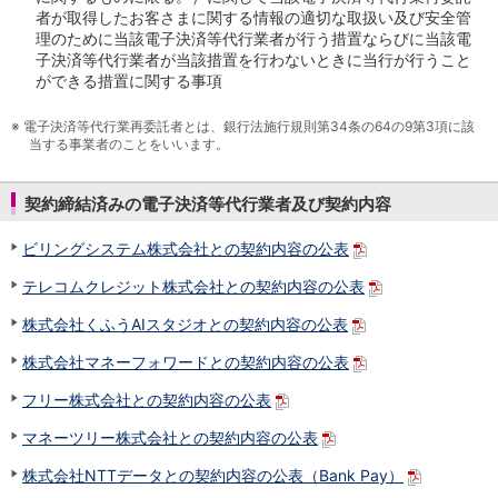
NISA
者が取得したお客さまに関する情報の適切な取扱い及び安全管
金銭信託
理のために当該電子決済等代行業者が行う措置ならびに当該電
金銭信託のしくみ
子決済等代行業者が当該措置を行わないときに当行が行うこと
ができる措置に関する事項
取扱商品一覧
iDeCo・国民年金基金
※
電子決済等代行業再委託者とは、銀行法施行規則第34条の64の9第3項に該
iDeCo（個人型確定拠出年金）
当する事業者のことをいいます。
国民年金基金
ロボアドバイザークラウドファンディング
TOP
契約締結済みの電子決済等代行業者及び契約内容
WealthNavi for イオン銀行（ロボアドバイザー）
funds
ビリングシステム株式会社との契約内容の公表
まいクラウドファンディング
ローン
テレコムクレジット株式会社との契約内容の公表
住宅ローン
株式会社くふうAIスタジオとの契約内容の公表
新規お借入れの方
お借換えの方
株式会社マネーフォワードとの契約内容の公表
フラット35
フリー株式会社との契約内容の公表
リ・バース60
カードローン
マネーツリー株式会社との契約内容の公表
目的別ローン
目的別ローンマイページ
株式会社NTTデータとの契約内容の公表（Bank Pay）