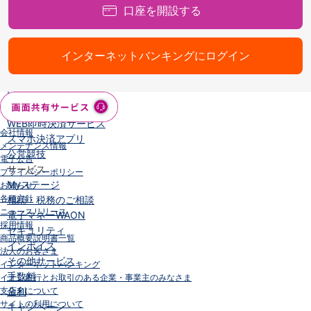
口座を開設する
iAEON
AEON Pay
支払・入金・サービス
インターネットバンキングにログイン
支払・入金
TOP
AEON Pay
口座振替サービス
自動入金サービス
WEB即時決済サービス
会社情報
スマホ決済アプリ
メンテナンス情報
公営競技
電子公告
サービス
プライバシーポリシー
Myステージ
お知らせ
各種方針
相続・税務のご相談
ニュースリリース
電子マネーWAON
採用情報
セキュリティ
商品概要説明書一覧
インボイス
法人のお客さま
その他サービス
インターネットバンキング
手数料
イオン銀行とお取引のある企業・事業主のみなさま
支店名について
金利
サイトの利用について
キャンペーン