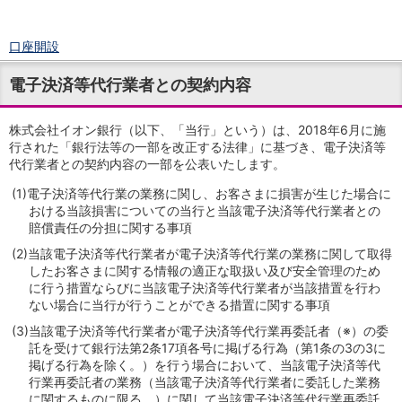
口座開設
ログイン
電子決済等代行業者との契約内容
チャット
メニュー
商品・サービス
株式会社イオン銀行（以下、「当行」という）は、2018年6月に施
行された「銀行法等の一部を改正する法律」に基づき、電子決済等
預金
代行業者との契約内容の一部を公表いたします。
円預金
TOP
普通預金
(1)
電子決済等代行業の業務に関し、お客さまに損害が生じた場合に
定期預金
おける当該損害についての当行と当該電子決済等代行業者との
賠償責任の分担に関する事項
積立式定期預金
外貨預金
TOP
(2)
当該電子決済等代行業者が電子決済等代行業の業務に関して取得
外貨普通預金
したお客さまに関する情報の適正な取扱い及び安全管理のため
に行う措置ならびに当該電子決済等代行業者が当該措置を行わ
外貨定期預金
ない場合に当行が行うことができる措置に関する事項
外貨普通預金積立
資産運用
(3)
当該電子決済等代行業者が電子決済等代行業再委託者（※）の委
託を受けて銀行法第2条17項各号に掲げる行為（第1条の3の3に
投資信託
TOP
掲げる行為を除く。）を行う場合において、当該電子決済等代
証券口座開設
行業再委託者の業務（当該電子決済等代行業者に委託した業務
投信つみたて
に関するものに限る。）に関して当該電子決済等代行業再委託