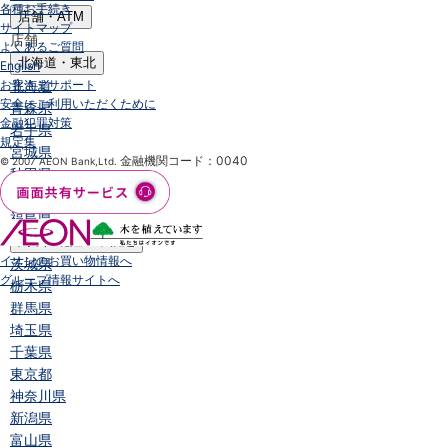
各種お手続き
店舗・ATM
サイトマップ
店舗
よくあるご質問
北海道・東北
English
お客さまサポート
北海道
安全にご利用いただくために
青森県
金融犯罪対策
岩手県
規定集
宮城県
金融機関コード：0040
© 2007 AEON Bank,Ltd.
秋田県
山形県
福島県
関東／北陸・甲信越
イオンのお買い物情報へ
茨城県
グループ情報サイトへ
栃木県
群馬県
埼玉県
千葉県
東京都
神奈川県
新潟県
富山県