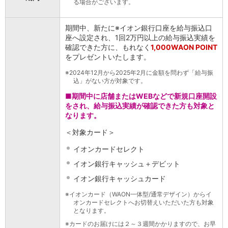
保険
る場合がございます。
保険
TOP
個人年金保険
期間中、新たに※イオン銀行口座を給与振込口
医療保険
座へ設定され、1回2万円以上の給与振込実績を
がん保険
確認できた方に、もれなく
1,000WAON POINT
をプレゼントいたします。
就業不能保険
認知症保険
※
2024年12月から2025年2月に金額を問わず「給与振
海外旅行保険
込」がない方が対象です。
国内旅行傷害保険
■期間中に店舗またはWEBなどで新規口座開設
スマホ保険
をされ、給与振込実績が確認できた方も対象と
傷害保険
なります。
介護保険
＜対象カード＞
カード
クレジットカード
イオンカードセレクト
デビットカード
イオン銀行キャッシュ＋デビット
インターネットバンキング
イオン銀行キャッシュカード
アプリ
イオン銀行アプリ
TOP
※
イオンカード（WAON一体型/通常デザイン）からイ
オンカードセレクトへお切替えいただいた方も対象
通帳アプリ
となります。
イオン銀行PayB
※
カードのお届けには２～３週間かかりますので、お早
イオングループアプリ