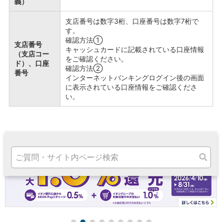
義）
高知県
九州・沖縄
支店番号は数字3桁、口座番号は数字7桁で
福岡県
す。
熊本県
確認方法①
支店番号
キャッシュカードに記載されている口座情報
宮崎県
（支店コー
をご確認ください。
鹿児島県
ド）、口座
確認方法②
沖縄県
番号
インターネットバンキングログイン後の画面
オンライン相談専用
に表示されている口座情報をご確認くださ
ATM
い。
ATMサービス
ATM検索
お客さまサポート
タマルWeb
セミナー
安全にご利用いただくために
パンフレット