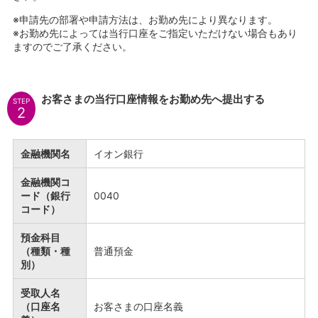
石川県
※
申請先の部署や申請方法は、お勤め先により異なります。
山梨県
※
お勤め先によっては当行口座をご指定いただけない場合もあり
長野県
ますのでご了承ください。
東海／近畿
岐阜県
静岡県
お客さまの当行口座情報をお勤め先へ提出する
STEP
愛知県
2
三重県
滋賀県
京都府
金融機関名
イオン銀行
大阪府
金融機関コ
兵庫県
ード（銀行
0040
奈良県
コード）
和歌山県
中国／四国
預金科目
岡山県
（種類・種
普通預金
広島県
別）
徳島県
受取人名
香川県
（口座名
お客さまの口座名義
愛媛県