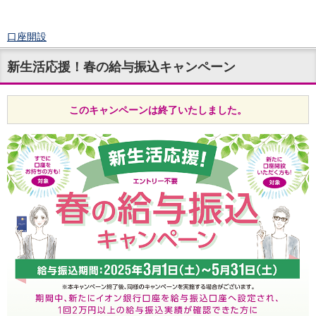
口座開設
ログイン
新生活応援！春の給与振込キャンペーン
チャット
メニュー
商品・サービス
このキャンペーンは終了いたしました。
預金
円預金
TOP
普通預金
定期預金
積立式定期預金
外貨預金
TOP
外貨普通預金
外貨定期預金
外貨普通預金積立
資産運用
投資信託
TOP
証券口座開設
投信つみたて