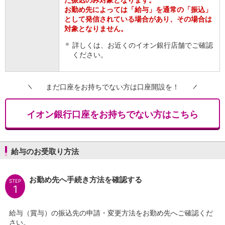
店舗・ATM
お勤め先によっては「給与」を通常の「振込」
として発信されている場合があり、その場合は
店舗
対象となりません。
北海道・東北
北海道
詳しくは、お近くのイオン銀行店舗でご確認
青森県
ください。
岩手県
宮城県
まだ口座をお持ちでない方は口座開設を！
秋田県
山形県
福島県
イオン銀行口座をお持ちでない方はこちら
関東／北陸・甲信越
茨城県
栃木県
給与のお受取り方法
群馬県
埼玉県
千葉県
お勤め先へ手続き方法を確認する
STEP
1
東京都
神奈川県
新潟県
給与（賞与）の振込先の申請・変更方法をお勤め先へご確認くだ
富山県
さい。