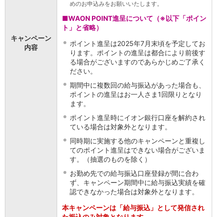
めのお申込みをお願いいたします。
iAEON
■WAON POINT進呈について（※以下「ポイン
AEON Pay
ト」と省略）
支払・入金・サービス
キャンペーン
ポイント進呈は2025年7月末頃を予定してお
支払・入金
TOP
内容
ります。ポイントの進呈は都合により前後す
AEON Pay
る場合がございますのであらかじめご了承く
口座振替サービス
ださい。
自動入金サービス
期間中に複数回の給与振込があった場合も、
WEB即時決済サービス
ポイントの進呈はお一人さま1回限りとなり
スマホ決済アプリ
ます。
公営競技
ポイント進呈時にイオン銀行口座を解約され
サービス
ている場合は対象外となります。
Myステージ
相続・税務のご相談
同時期に実施する他のキャンペーンと重複し
てのポイント進呈はできない場合がございま
電子マネーWAON
す。（抽選のものを除く）
セキュリティ
インボイス
お勤め先での給与振込口座登録が間に合わ
その他サービス
ず、キャンペーン期間中に給与振込実績を確
認できなかった場合は対象外となります。
手数料
金利
本キャンペーンは「給与振込」として発信され
キャンペーン
た振込のみ対象となります。