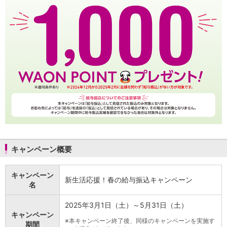
NISA
金銭信託
金銭信託のしくみ
取扱商品一覧
iDeCo・国民年金基金
iDeCo（個人型確定拠出年金）
国民年金基金
ロボアドバイザークラウドファンディング
TOP
WealthNavi for イオン銀行（ロボアドバイザー）
funds
まいクラウドファンディング
ローン
住宅ローン
キャンペーン概要
新規お借入れの方
お借換えの方
フラット35
キャンペーン
新生活応援！春の給与振込キャンペーン
リ・バース60
名
カードローン
2025年3月1日（土）～5月31日（土）
目的別ローン
キャンペーン
目的別ローンマイページ
※
本キャンペーン終了後、同様のキャンペーンを実施す
期間