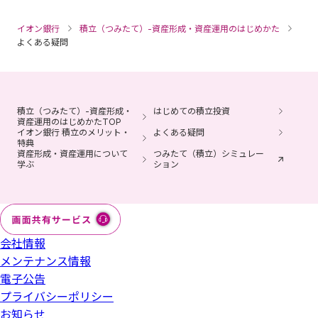
外貨から円貨への交換には、1通貨単位あたり最大0.5円の為
運用商品の配分指定をされなかった場合、掛金や移換され
ます。
た、NISA口座の残高を他金融機関へ移管することはできま
替手数料がかかります。その結果、為替相場に変動がなく
る資産は所定の期間経過後、全額「イオン・バランス戦略
イオン銀行
せん。
積立（つみたて）-資産形成・資産運用のはじめかた
取引に際しては、マネックス証券が定める手数料等がかか
ても、お預入れされた円貨建ての元本を下回ることがあり
ファンド（愛称：みらいパレット）」で運用されます。
よくある疑問
ります。手数料は商品・銘柄・取引金額・取引方法・取引
ます。
※ ウェブサイトやコールセンターで運用商品の見直しが可
お取引に関して
チャネル等により異なり、多岐にわたるため、具体的な金
能です。
預金保険制度の対象ではありません。
額または計算方法を記載することができません。
上場株式などの配当金等を非課税で受取るためには、「株
積立られた商品の売買には、所定の日数がかかります（通
ホームページ、または、店舗に備え付けの商品説明書（契
各商品のリスク・手数料についてはマネックス証券のホー
積立（つみたて）-資産形成・
式数比例配分方式」をご選択いただく必要があります。
はじめての積立投資
常3～8営業日かかります）。
資産運用のはじめかたTOP
約締結前交付書面）の内容をご確認のうえ、ご自身の判断
ムページにてご確認ください。
イオン銀行 積立のメリット・
よくある疑問
投資信託の分配金のうち特別分配金については従来より非
によりご利用ください。
退職などにともない企業型確定拠出年金の加入資格を喪失
特典
各商品をお申込みの際には、マネックス証券ホームページ
資産形成・資産運用について
課税です。
つみたて（積立）シミュレー
した方は、6カ月以内にお手続きください。
学ぶ
ション
（2026年3月31日現在）
に掲載の「契約締結前交付書面」、「上場有価証券等書
投資信託の分配金の再投資買付けは非課税投資枠を使用し
イオン銀行iDeCoは、みずほ銀行の委託によりイオン銀行
面」、「目論見書補完書面」、「目論見書」、「リスク・
ます。超過する場合は分配金受取りまたは課税口座での再
が取扱う、個人型確定拠出年金プランです。
手数料などの重要事項」等を必ずお読みいただき、ご自身
商号等：株式会社イオン銀行
投資となります（2023年までのNISAと2024年以降のNISA
でご判断ください。
で取扱いが異なります）。
会社情報
金融商品仲介において、イオン銀行はマネックス証券への
外国株のお取引にはNISA口座および外国株取引口座の開設
証券総合取引口座開設のお申込みおよびマネックス証券と
メンテナンス情報
が必要です。
の証券取引に関する勧誘を行います。
電子公告
プライバシーポリシー
2024年以降のNISAにおいては、年間投資枠（つみたて投資
イオン銀行はマネックス証券とは別法人であり、金融商品
お知らせ
枠120万円／成長投資枠240万円）と非課税保有限度額（成
仲介のご利用にあたっては、「金融商品仲介（マネックス