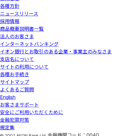
長投資枠・つみたて投資枠合わせて1,800万円／うち成長投
各種方針
証券）口座」の開設が必要です。金融商品仲介の口座開設
資枠1,200万円）の範囲内で購入した上場株式等から生じる
をお申込みいただくと、お取引口座はマネックス証券に証
ニュースリリース
配当所得や譲渡所得等が非課税となります。NISA口座内の
券総合取引口座として開設されます。
採用情報
上場株式等を売却した場合は、その翌年以降の年間投資枠
商品概要説明書一覧
証券総合取引口座開設後の株式売買等のお取引について
の範囲内で非課税枠を再利用できます。
法人のお客さま
は、すべてお客さまとマネックス証券とのお取引になりま
NISA口座で発生した損失は、特定口座・一般口座で保有す
インターネットバンキング
す。
る商品の譲渡益や配当金等と損益通算できず、また繰越控
イオン銀行とお取引のある企業・事業主のみなさま
イオン銀行にはマネックス証券とお客さまとの契約締結に
除もできません。
支店名について
関する代理権はありません。したがって、マネックス証券
サイトの利用について
NISA口座の重複開設であることが判明した場合、そのNISA
とお客さまとの間の契約の締結権はありません。
各種お手続き
口座で買付けた上場株式等は当初から課税口座で買付けた
マネックス証券の商品・サービスについては、マネックス
ものとして取扱われ、買付けた上場株式等から生じる配当
サイトマップ
証券のウェブサイトをご覧いただくか、「マネックス証券
所得および譲渡所得等については、遡及して課税されま
よくあるご質問
コールセンター」までお問い合わせください。
す。
English
お客さまサポート
税務署審査結果を受領するまでの間に支払われる投資信託
＜委託金融商品取引業者＞
安全にご利用いただくために
の分配金については、分配金再投資コースで投資信託を購
商号：マネックス証券株式会社
金融犯罪対策
入いただいた場合でも再投資されず、分配金受取りとなり
ます。
規定集
金融商品取引業者 関東財務局長
金融機関コード：0040
© 2007 AEON Bank,Ltd.