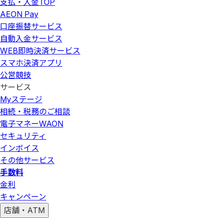
支払・入金
TOP
AEON Pay
口座振替サービス
自動入金サービス
WEB即時決済サービス
スマホ決済アプリ
公営競技
サービス
Myステージ
相続・税務のご相談
電子マネーWAON
セキュリティ
インボイス
その他サービス
手数料
金利
キャンペーン
店舗・ATM