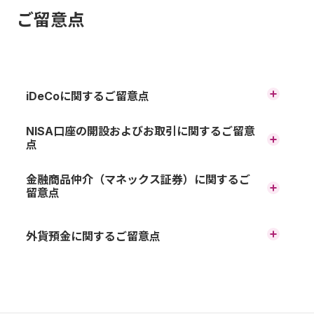
ご留意点
iDeCoに関するご留意点
原則、60歳まで途中の引出し、脱退はできません。
NISA口座の開設およびお取引に関するご留意
点
運用商品はご自身でご選択いただきます。運用の結果によ
っては、損失が生じる可能性があります。
口座開設および金融機関変更に
金融商品仲介（マネックス証券）に関するご
留意点
加入から受取りが終了するまでの間、所定の手数料がかか
関して
ります。
金融商品仲介における取扱い商品は預金ではないため、元
60歳時点で通算加入者等期間が10年に満たない場合、段階
外貨預金に関するご留意点
本保証はありません。また、預金保険制度の対象ではあり
NISA口座は、同一年（1月～12月）において、1人1口座（1金
的に最高65歳まで受取りを開始できる年齢が遅くなりま
ません。
融機関）までの開設となります（ジュニアNISA口座の開設
円貨と外貨を交換する際の為替相場の変動により為替差損
す。
は制度上2023年9月をもって終了しています）。
金融商品仲介で取扱う有価証券等は、金利・為替・株式相
が生じ、払戻した円貨建て元本がお預入れ時の円貨建て元
※ 60歳以降に加入した場合などで通算加入者等期間がない
場等の変動や、有価証券の発行者の業務または財産の状況
本を下回ることがあります。
方は、加入から5年経過後に受給開始となります。
NISA口座は金融機関変更が可能ですが、その年の買付けが
の変化等により価格が変動し、損失が生じるおそれがあり
すでに行われている場合、金融機関変更はできません。ま