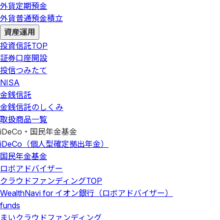
外貨定期預金
外貨普通預金積立
資産運用
投資信託
TOP
証券口座開設
投信つみたて
NISA
金銭信託
金銭信託のしくみ
取扱商品一覧
iDeCo・国民年金基金
iDeCo（個人型確定拠出年金）
国民年金基金
ロボアドバイザー
クラウドファンディング
TOP
WealthNavi for イオン銀行（ロボアドバイザー）
funds
まいクラウドファンディング