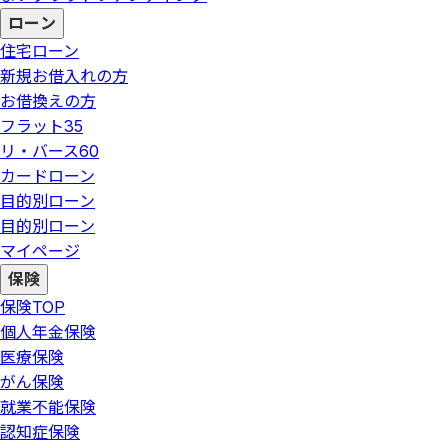
ローン
住宅ローン
新規お借入れの方
お借換えの方
フラット35
リ・バース60
カードローン
目的別ローン
目的別ローン
マイページ
保険
保険
TOP
個人年金保険
医療保険
がん保険
就業不能保険
認知症保険