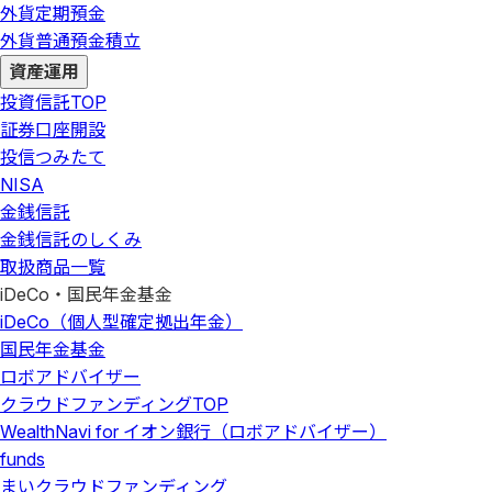
外貨定期預金
外貨普通預金積立
資産運用
投資信託
TOP
証券口座開設
投信つみたて
NISA
金銭信託
金銭信託のしくみ
取扱商品一覧
iDeCo・国民年金基金
iDeCo（個人型確定拠出年金）
国民年金基金
ロボアドバイザー
クラウドファンディング
TOP
WealthNavi for イオン銀行（ロボアドバイザー）
funds
まいクラウドファンディング