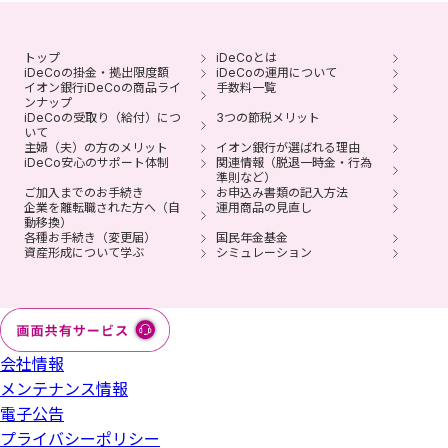
る資産は所定の期間経過後、全額「イオン・バランス戦略
ファンド（愛称：みらいパレット）」で運用されます。
※ ウェブサイトやコールセンターで運用商品の見直しが可
トップ
iDeCoとは
iDeCoの掛金・拠出限度額
iDeCoの運用について
能です。
イオン銀行iDeCoの商品ライ
手数料一覧
ンナップ
積立られた商品の売買には、所定の日数がかかります（通
iDeCoの受取り（給付）につ
3つの節税メリット
いて
常3～8営業日かかります）。
主婦（夫）の方のメリット
イオン銀行が選ばれる理由
iDeCo安心のサポート体制
関連情報（脱退一時金・行為
退職などにともない企業型確定拠出年金の加入資格を喪失
準則など）
ご加入までのお手続き
お申込み書類の記入方法
した方は、6カ月以内にお手続きください。
企業を離転職された方へ（自
運用商品の見直し
動移換）
イオン銀行iDeCoは、みずほ銀行の委託によりイオン銀行
各種お手続き（変更届）
国民年金基金
資産形成について学ぶ
シミュレーション
が取扱う、個人型確定拠出年金プランです。
会社情報
メンテナンス情報
電子公告
プライバシーポリシー