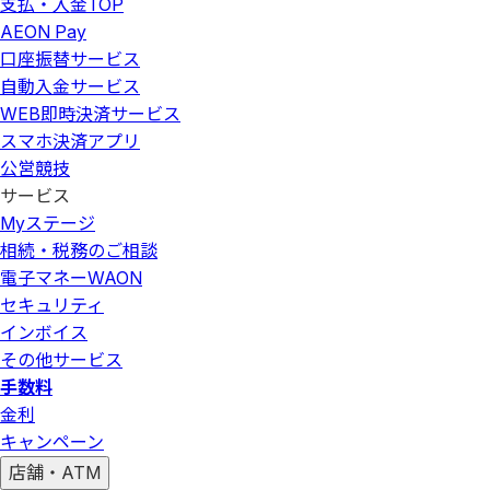
支払・入金
TOP
AEON Pay
口座振替サービス
自動入金サービス
WEB即時決済サービス
スマホ決済アプリ
公営競技
サービス
Myステージ
相続・税務のご相談
電子マネーWAON
セキュリティ
インボイス
その他サービス
手数料
金利
キャンペーン
店舗・ATM