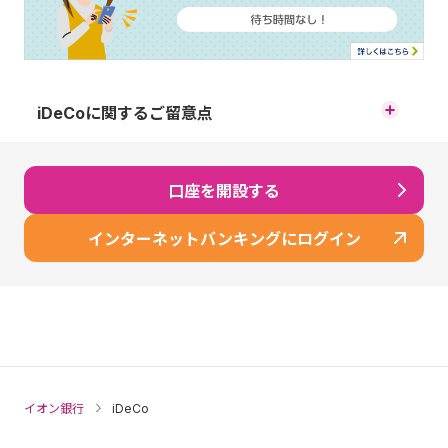
iDeCoに関するご留意点
原則、60歳まで途中の引出し、脱退はできません。
口座を開設する
運用商品はご自身でご選択いただきます。運用の結果によ
っては、損失が生じる可能性があります。
インターネットバンキングにログイン
加入から受取りが終了するまでの間、所定の手数料がかか
ります。
60歳時点で通算加入者等期間が10年に満たない場合、段階
的に最高65歳まで受取りを開始できる年齢が遅くなりま
す。
※ 60歳以降に加入した場合などで通算加入者等期間がない
方は、加入から5年経過後に受給開始となります。
イオン銀行
iDeCo
運用商品の配分指定をされなかった場合、掛金や移換され