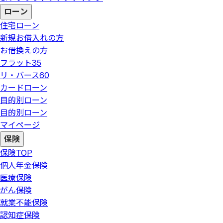
ローン
住宅ローン
新規お借入れの方
お借換えの方
フラット35
リ・バース60
カードローン
目的別ローン
目的別ローン
マイページ
保険
保険
TOP
個人年金保険
医療保険
がん保険
就業不能保険
認知症保険