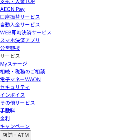
支払・入金
TOP
AEON Pay
口座振替サービス
自動入金サービス
WEB即時決済サービス
スマホ決済アプリ
公営競技
サービス
Myステージ
相続・税務のご相談
電子マネーWAON
セキュリティ
インボイス
その他サービス
手数料
金利
キャンペーン
店舗・ATM