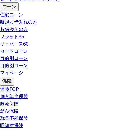
ローン
住宅ローン
新規お借入れの方
お借換えの方
フラット35
リ・バース60
カードローン
目的別ローン
目的別ローン
マイページ
保険
保険
TOP
個人年金保険
医療保険
がん保険
就業不能保険
認知症保険