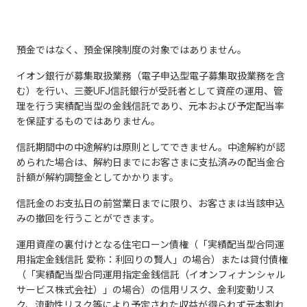
預金ではなく、預金保険制度の対象ではありません。
イオン銀行が募集取扱業務（電子申込型電子募集取扱業務を含
む）を行い、三菱UFJ信託銀行が受託者として資産の運用、管
理を行う実績配当型の金銭信託であり、元本および予定配当率
を保証するものではありません。
信託期間中の中途解約は原則としてできません。中途解約が認
められた場合は、解約日までにお客さまに支払済みの配当金合
計額が解約調整金としてかかります。
信託金のお支払日の前営業日までに限り、お客さまは当該申込
みの撤回を行うことができます。
運用資産の裏付けとなる住宅ローン債権（「実績配当型合同運
用指定金銭信託 愛称：利回りの賢人」の場合）または貸付債権
（「実績配当型合同運用指定金銭信託（イオンフィナンシャル
サービス株式会社）」の場合）の信用リスク、金利変動リス
ク、流動性リスク等により予定された収益が得られず元本割れ