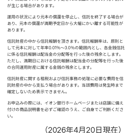
が生じる場合があります。
運用の状況により元本の償還を停止し、信託を終了する場合が
あり、元本の償還が満期予定日から大幅にかい離する可能性が
あります。
信託財産の中から信託報酬を頂きます。信託報酬率は、原則と
して元本に対して年率0.01％～3.0％の範囲内とし、各金銭信託
に係る信託報酬は配当金の分配等を行った後の残余とします。
ただし、満期日における信託報酬は配当金の分配等を行った後
の合同運用財産に属する金銭の残余とします。
信託財産に関する租税および信託事務の処理に必要な費用を信
託財産の中から支払う場合があります。当該費用は発生時まで
確定しないため表示できません。
お申込みの際には、イオン銀行ホームページまたは店舗に備え
付けの商品説明書を必ずご確認のうえ、ご自身でご判断くださ
い。
（2026年4月20日現在）