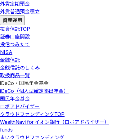
外貨定期預金
外貨普通預金積立
資産運用
投資信託
TOP
証券口座開設
投信つみたて
NISA
金銭信託
金銭信託のしくみ
取扱商品一覧
iDeCo・国民年金基金
iDeCo（個人型確定拠出年金）
国民年金基金
ロボアドバイザー
クラウドファンディング
TOP
WealthNavi for イオン銀行（ロボアドバイザー）
funds
まいクラウドファンディング