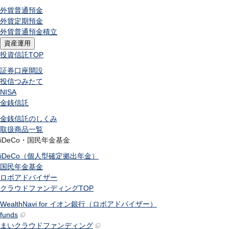
外貨普通預金
外貨定期預金
外貨普通預金積立
資産運用
投資信託
TOP
証券口座開設
投信つみたて
NISA
金銭信託
金銭信託のしくみ
取扱商品一覧
iDeCo・国民年金基金
iDeCo（個人型確定拠出年金）
国民年金基金
ロボアドバイザー
クラウドファンディング
TOP
WealthNavi for イオン銀行（ロボアドバイザー）
funds
まいクラウドファンディング