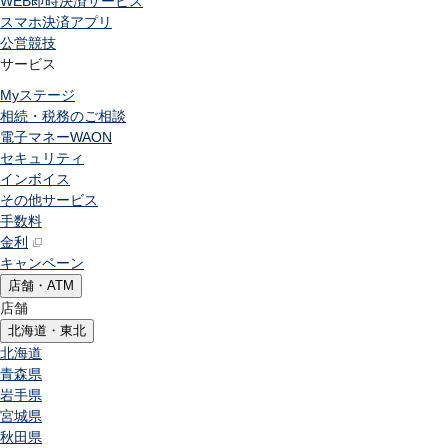
WEB即時決済サービス
スマホ決済アプリ
公営競技
サービス
Myステージ
相続・税務のご相談
電子マネーWAON
セキュリティ
インボイス
その他サービス
手数料
金利
キャンペーン
店舗・ATM
店舗
北海道・東北
北海道
青森県
岩手県
宮城県
秋田県