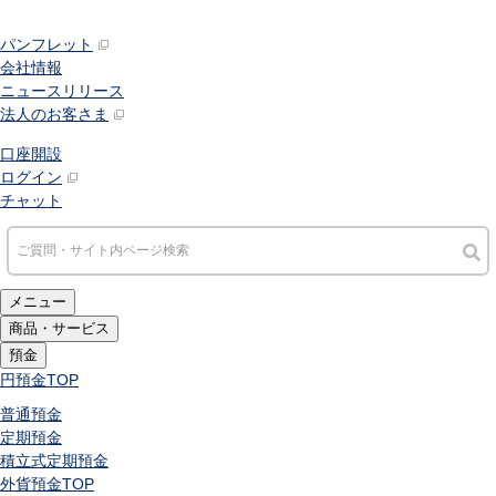
パンフレット
会社情報
ニュースリリース
法人のお客さま
口座開設
ログイン
チャット
メニュー
商品・サービス
預金
円預金
TOP
普通預金
定期預金
積立式定期預金
外貨預金
TOP