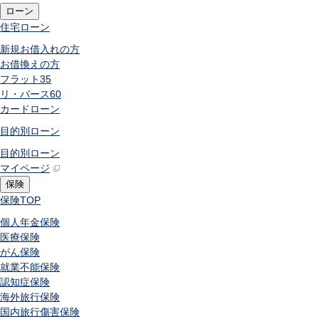
ローン
住宅ローン
新規お借入れの方
お借換えの方
フラット35
リ・バース60
カードローン
目的別ローン
目的別ローン
マイページ
保険
保険
TOP
個人年金保険
医療保険
がん保険
就業不能保険
認知症保険
海外旅行保険
国内旅行傷害保険