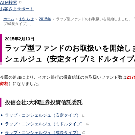
ATM検索
お客さまサポート
ホーム
お知らせ
2015年
ラップ型ファンドのお取扱いを開始しました。「
>
>
>
プ/成長タイプ）」
2015年2月13日
ラップ型ファンドのお取扱いを開始し
シェルジュ（安定タイプ/ミドルタイプ
今回の追加により、イオン銀行の投資信託のお取扱いファンド数は
23
銘柄
）になりました。
投信会社:大和証券投資信託委託
ラップ・コンシェルジュ（安定タイプ）
ラップ・コンシェルジュ（ミドルタイプ）
ラップ・コンシェルジュ（成長タイプ）