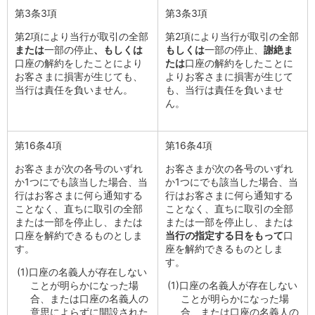
第3条3項
第3条3項
iAEON
AEON Pay
第2項により当行が取引の全部
第2項により当行が取引の全部
支払・入金・サービス
または
一部の停止
、もしくは
もしくは
一部の停止、
謝絶ま
支払・入金
口座の解約をしたことにより
TOP
たは
口座の解約をしたことに
お客さまに損害が生じても、
よりお客さまに損害が生じて
AEON Pay
当行は責任を負いません。
も、当行は責任を負いませ
口座振替サービス
ん。
自動入金サービス
WEB即時決済サービス
スマホ決済アプリ
第16条4項
第16条4項
公営競技
お客さまが次の各号のいずれ
お客さまが次の各号のいずれ
サービス
か1つにでも該当した場合、当
か1つにでも該当した場合、当
Myステージ
行はお客さまに何ら通知する
行はお客さまに何ら通知する
相続・税務のご相談
ことなく、直ちに取引の全部
ことなく、直ちに取引の全部
電子マネーWAON
または一部を停止し、または
または一部を停止し、または
セキュリティ
口座を解約できるものとしま
当行の指定する日をもって
口
インボイス
す。
座を解約できるものとしま
す。
その他サービス
(1)
口座の名義人が存在しない
手数料
ことが明らかになった場
(1)
口座の名義人が存在しない
金利
合、または口座の名義人の
ことが明らかになった場
キャンペーン
意思によらずに開設された
合、または口座の名義人の