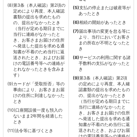
石川県
(8)
第3条（本人確認）第2項の
(5)
支払の停止または破産等が
山梨県
定めにより再度、本人確認
あったとき
書類の提出を求めたもの
長野県
(6)
相続の開始があったとき
の、提出がなかったとき
東海／近畿
（当行が定める期日までに
(7)
届出事項の変更を怠る等に
岐阜県
当行に連絡がなかったと
より、当行においてお客さ
静岡県
き、お客さまお届けの住所
まの所在が不明となったと
愛知県
へ発送した提出を求める通
き
知書が不着のため当行に返
三重県
送されたとき、およびお届
(8)
サービスの利用に関する諸
滋賀県
けの電話番号等への連絡が
手数料の支払がなかったと
京都府
とれなかったときを含みま
き
大阪府
す）
(9)
第3条（本人確認）第2項
兵庫県
(9)
カードが「受取拒否」等の
の定めにより再度、本人確
奈良県
事由により、お客さまお届
認書類の提出を求めたもの
和歌山県
けの住所に到達しなかった
の、提出がなかったとき
中国／四国
とき
（当行が定める期日までに
岡山県
当行に連絡がなかったと
(10)
口座開設後一度も預入の
き、お客さまお届けの住所
広島県
ないまま2年間を経過した
へ発送した提出を求める通
徳島県
とき
知書が不着のため当行に返
香川県
送されたとき、およびお届
(11)
法令等に基づくとき
愛媛県
けの電話番号等への連絡が