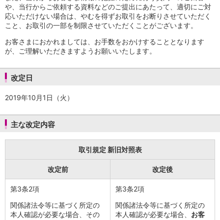
NISA
や、当行からご依頼する資料などのご提出にあたって、適切にご対
金銭信託
応いただけない場合は、やむを得ずお取引をお断りさせていただく
金銭信託のしくみ
こと、お取引の一部を制限させていただくことがございます。
取扱商品一覧
お客さまにおかれましては、お手数をおかけすることとなります
iDeCo・国民年金基金
が、ご理解いただきますようお願いいたします。
iDeCo（個人型確定拠出年金）
国民年金基金
改定日
ロボアドバイザークラウドファンディング
TOP
WealthNavi for イオン銀行（ロボアドバイザー）
2019年10月1日（火）
funds
まいクラウドファンディング
ローン
主な改定内容
住宅ローン
新規お借入れの方
取引規定 新旧対照表
お借換えの方
フラット35
改定前
改定後
リ・バース60
カードローン
第3条2項
第3条2項
目的別ローン
関係諸法令等に基づく所定の
関係諸法令等に基づく所定の
目的別ローンマイページ
本人確認が必要な場合、その
本人確認が必要な場合、
お客