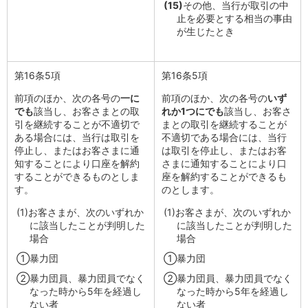
(15)
その他、当行が取引の中
会社情報
止を必要とする相当の事由
ニュースリリース
が生じたとき
法人のお客さま
第16条5項
第16条5項
前項のほか、次の各号の
一に
前項のほか、次の各号の
いず
でも
該当し、お客さまとの取
れか1つにでも
該当し、お客さ
引を継続することが不適切で
まとの取引を継続することが
ある場合には、当行は取引を
不適切である場合には、当行
停止し、またはお客さまに通
は取引を停止し、またはお客
知することにより口座を解約
さまに通知することにより口
することができるものとしま
座を解約することができるも
す。
のとします。
(1)
お客さまが、次のいずれか
(1)
お客さまが、次のいずれか
に該当したことが判明した
に該当したことが判明した
場合
場合
①
暴力団
①
暴力団
②
暴力団員、暴力団員でなく
②
暴力団員、暴力団員でなく
なった時から5年を経過し
なった時から5年を経過し
ない者
ない者