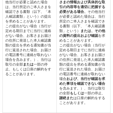
保険
他当行が必要と認めた場合
さまの情報および具体的な取
保険
TOP
は、当行所定のご本人さまを
引の内容等を適切に把握する
確認できる書類（以下、「本
必要がある場合、
その他当行
個人年金保険
人確認書類」という）の提出
が必要と認めた場合は、当行
医療保険
を求めることがあります。
所定のご本人さまを確認でき
がん保険
この提出がない場合（当行が
る書類（以下、「本人確認書
就業不能保険
定める期日までに当行に連絡
類」という）
または、その他
認知症保険
がない場合、お客さまお届け
の資料の提出および確認
を求
海外旅行保険
の住所に発送した本人確認書
めることがあります。
類の提出を求める通知書が当
この提出がない場合（当行が
国内旅行傷害保険
行に返送された場合、お届け
定める期日までに当行に連絡
スマホ保険
の電話番号に連絡が取れない
がない場合、お客さまお届け
傷害保険
場合を含みます。）、当行は
の住所に発送した本人確認書
介護保険
取引の全部
または
一部の停
類の提出を求める通知書が当
カード
止、もしくは口座の解約をす
行に返送された場合、お届け
クレジットカード
ることがあります。
の電話番号に連絡が取れない
場合
および、当行が確認を求
デビットカード
めた事項を確認できない場合
インターネットバンキング
を含みます。）、当行は取引
アプリ
の全部
もしくは
一部の停止、
イオン銀行アプリ
TOP
謝絶また
は口座の解約をする
通帳アプリ
ことがあります。
イオン銀行PayB
イオングループアプリ