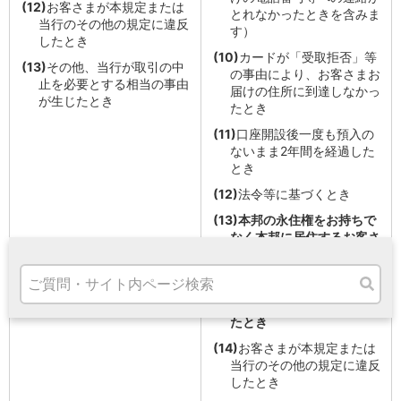
(12)
お客さまが本規定または
高知県
とれなかったときを含みま
当行のその他の規定に違反
九州・沖縄
す）
したとき
福岡県
(10)
カードが「受取拒否」等
(13)
その他、当行が取引の中
熊本県
の事由により、お客さまお
止を必要とする相当の事由
宮崎県
届けの住所に到達しなかっ
が生じたとき
たとき
鹿児島県
沖縄県
(11)
口座開設後一度も預入の
オンライン相談専用
ないまま2年間を経過した
ATM
とき
ATMサービス
(12)
法令等に基づくとき
ATM検索
(13)
本邦の永住権をお持ちで
お客さまサポート
なく本邦に居住するお客さ
まが、当行の求めに応じ適
法な在留資格・在留期間を
保持している旨を当行所定
の方法により届け出なかっ
たとき
タマルWeb
(14)
お客さまが本規定または
セミナー
当行のその他の規定に違反
安全にご利用いただくために
したとき
パンフレット