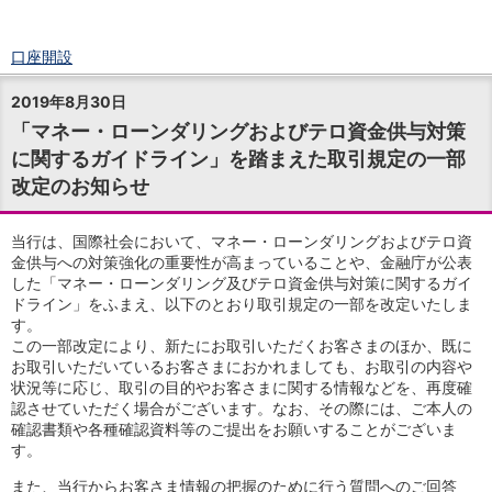
口座開設
ログイン
2019年8月30日
チャット
「マネー・ローンダリングおよびテロ資金供与対策
メニュー
に関するガイドライン」を踏まえた取引規定の一部
商品・サービス
改定のお知らせ
預金
円預金
TOP
普通預金
当行は、国際社会において、マネー・ローンダリングおよびテロ資
定期預金
金供与への対策強化の重要性が高まっていることや、金融庁が公表
積立式定期預金
した「マネー・ローンダリング及びテロ資金供与対策に関するガイ
ドライン」をふまえ、以下のとおり取引規定の一部を改定いたしま
外貨預金
TOP
す。
外貨普通預金
この一部改定により、新たにお取引いただくお客さまのほか、既に
外貨定期預金
お取引いただいているお客さまにおかれましても、お取引の内容や
外貨普通預金積立
状況等に応じ、取引の目的やお客さまに関する情報などを、再度確
資産運用
認させていただく場合がございます。なお、その際には、ご本人の
投資信託
TOP
確認書類や各種確認資料等のご提出をお願いすることがございま
す。
証券口座開設
投信つみたて
また、当行からお客さま情報の把握のために行う質問へのご回答