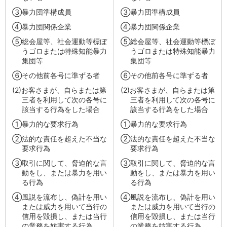
③
暴力団準構成員
③
暴力団準構成員
④
暴力団関係企業
④
暴力団関係企業
⑤
総会屋等、社会運動等標ぼ
⑤
総会屋等、社会運動等標ぼ
うゴロまたは特殊知能暴力
うゴロまたは特殊知能暴力
集団等
集団等
⑥
その他前各号に準ずる者
⑥
その他前各号に準ずる者
(2)
お客さまが、自らまたは第
(2)
お客さまが、自らまたは第
三者を利用して次の各号に
三者を利用して次の各号に
該当する行為をした場合
該当する行為をした場合
①
暴力的な要求行為
①
暴力的な要求行為
②
法的な責任を超えた不当な
②
法的な責任を超えた不当な
要求行為
要求行為
③
取引に関して、脅迫的な言
③
取引に関して、脅迫的な言
動をし、または暴力を用い
動をし、または暴力を用い
る行為
る行為
④
風説を流布し、偽計を用い
④
風説を流布し、偽計を用い
または威力を用いて当行の
または威力を用いて当行の
信用を毀損し、または当行
信用を毀損し、または当行
の業務を妨害する行為
の業務を妨害する行為