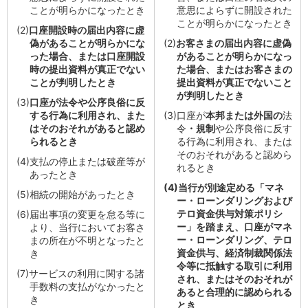
ことが明らかになったとき
意思によらずに開設された
店舗・ATM
ことが明らかになったとき
店舗
(2)
口座開設時の届出内容に虚
偽があることが明らかにな
(2)
お客さまの届出内容に虚偽
北海道・東北
った場合、または口座開設
があることが明らかになっ
北海道
時の提出資料が真正でない
た場合、またはお客さまの
青森県
ことが判明したとき
提出資料が真正でないこと
岩手県
が判明したとき
(3)
口座が法令や公序良俗に反
宮城県
する行為に利用され、また
(3)
口座が
本邦または外国の
法
秋田県
はそのおそれがあると認め
令
・規制
や公序良俗に反す
山形県
られるとき
る行為に利用され、または
福島県
そのおそれがあると認めら
(4)
支払の停止または破産等が
関東／北陸・甲信越
れるとき
あったとき
茨城県
(4)
当行が別途定める「マネ
(5)
相続の開始があったとき
栃木県
ー・ローンダリングおよび
群馬県
テロ資金供与対策ポリシ
(6)
届出事項の変更を怠る等に
埼玉県
ー」を踏まえ、口座がマネ
より、当行においてお客さ
ー・ローンダリング、テロ
まの所在が不明となったと
千葉県
資金供与、経済制裁関係法
き
東京都
令等に抵触する取引に利用
神奈川県
(7)
サービスの利用に関する諸
され、またはそのおそれが
手数料の支払がなかったと
新潟県
あると合理的に認められる
き
富山県
とき