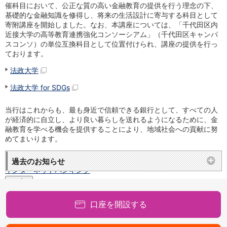
保険
催科目において、公正な質の高い金融教育の提供を行う理念の下、
保険
TOP
基礎的な金融知識を修得し、将来の生活設計に寄与する科目として
個人年金保険
寄附講座を開始しました。なお、本講座については、「千代田区内
近接大学の高等教育連携強化コンソーシアム」（千代田区キャンパ
医療保険
スコンソ）の単位互換科目として位置付けられ、講座の提供を行っ
がん保険
ております。
就業不能保険
認知症保険
法政大学
海外旅行保険
法政大学 for SDGs
国内旅行傷害保険
スマホ保険
当行はこれからも、最も身近で信頼できる銀行として、すべての人
傷害保険
が経済的に自立し、より良い暮らしを送れるようになるために、金
介護保険
融教育を学べる機会を提供することにより、地域社会への貢献に努
カード
めてまいります。
クレジットカード
デビットカード
過去のお知らせ
インターネットバンキング
アプリ
イオン銀行アプリ
TOP
口座を開設する
通帳アプリ
イオン銀行PayB
イオングループアプリ