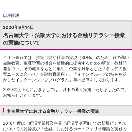
口座開設
ログイン
2020年9月14日
チャット
名古屋大学・法政大学における金融リテラシー授業
メニュー
の実施について
商品・サービス
預金
円預金
TOP
イオン銀行では、持続可能な社会の実現（SDGs）のため、質の高い
普通預金
金融教育、生涯学習の機会を積極的に提供するための研究、教材開
発を行い、その成果をもとに学生・企業を対象とした「各世代の教
定期預金
育ニーズに合わせた金融教育講座」、「イオングループの特色を活
積立式定期預金
かしたインターンシッププログラム」等の提供をしております。
外貨預金
TOP
外貨普通預金
2020年度上期におきましては、以下の通り実施いたしましたので、
外貨定期預金
お知らせいたします。
外貨普通預金積立
資産運用
名古屋大学における金融リテラシー授業の実施
投資信託
TOP
証券口座開設
2018年度は、経済学部授業科目「経済学演習Ⅱ」での新規ビジネス
投信つみたて
についての討論及び「金融」におけるポートフォリオ理論と実践の