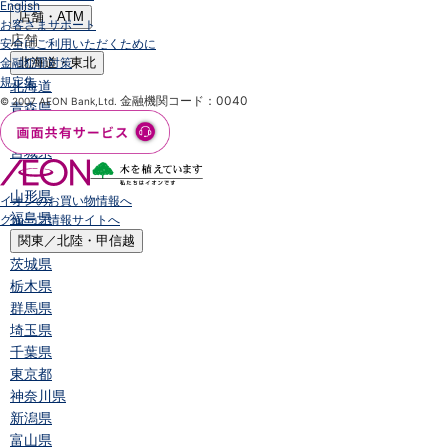
English
店舗・ATM
お客さまサポート
店舗
安全にご利用いただくために
金融犯罪対策
北海道・東北
規定集
北海道
金融機関コード：0040
© 2007 AEON Bank,Ltd.
青森県
岩手県
宮城県
秋田県
山形県
イオンのお買い物情報へ
福島県
グループ情報サイトへ
関東／北陸・甲信越
茨城県
栃木県
群馬県
埼玉県
千葉県
東京都
神奈川県
新潟県
富山県