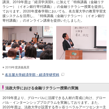
NISA
講演、2019年度は「経済学演習Ⅱ」に加えて「特殊講義（金融リテ
ラシー）（イオン銀行寄付講義）」の金融リテラシー授業を提供し
金銭信託
ております。2020年度春学期においても、名古屋大学の教育学習支
金銭信託のしくみ
援システムを活用し、「特殊講義（金融リテラシー）（イオン銀行
取扱商品一覧
寄付講義）」のオンライン講座を提供いたしました。
iDeCo・国民年金基金
iDeCo（個人型確定拠出年金）
国民年金基金
ロボアドバイザークラウドファンディング
TOP
WealthNavi for イオン銀行（ロボアドバイザー）
funds
まいクラウドファンディング
ローン
住宅ローン
※
2019年度講義風景
新規お借入れの方
名古屋大学経済学部・経済学研究科
お借換えの方
フラット35
法政大学における金融リテラシー授業の実施
リ・バース60
カードローン
2019年度より、グローバルに活躍できる人材の育成に向け、グロー
目的別ローン
バル・インターンシッププログラムを実施しております。また、
目的別ローンマイページ
2020年度は、法政大学が設置する市ヶ谷リベラルアーツセンター主