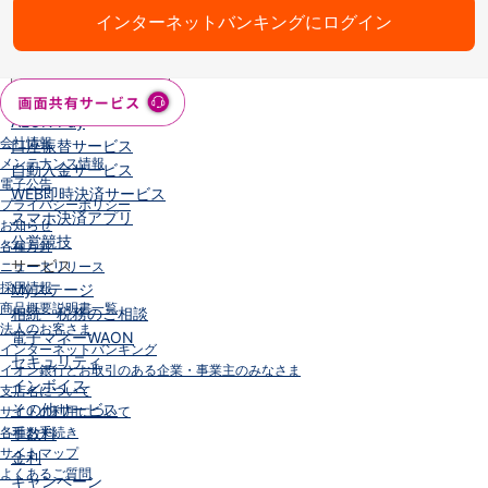
インターネットバンキングにログイン
iAEON
AEON Pay
支払・入金・サービス
支払・入金
TOP
AEON Pay
会社情報
口座振替サービス
メンテナンス情報
自動入金サービス
電子公告
WEB即時決済サービス
プライバシーポリシー
スマホ決済アプリ
お知らせ
公営競技
各種方針
サービス
ニュースリリース
採用情報
Myステージ
商品概要説明書一覧
相続・税務のご相談
法人のお客さま
電子マネーWAON
インターネットバンキング
セキュリティ
イオン銀行とお取引のある企業・事業主のみなさま
インボイス
支店名について
その他サービス
サイトの利用について
各種お手続き
手数料
サイトマップ
金利
よくあるご質問
キャンペーン