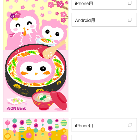
iPhone用
Android用
iPhone用