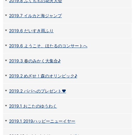
2019.8 ふくももの花火大会
NISA
金銭信託
金銭信託のしくみ
2019.7 イルカと海ジャンプ
取扱商品一覧
iDeCo・国民年金基金
2019.6 だいすき雨ふり
iDeCo（個人型確定拠出年金）
国民年金基金
2019.6 ようこそ、ほたるのコンサートへ
ロボアドバイザークラウドファンディング
TOP
WealthNavi for イオン銀行（ロボアドバイザー）
2019.3 春のみかく大集合♪
funds
まいクラウドファンディング
ローン
2019.2 めざせ！森のオリンピック♪
住宅ローン
新規お借入れの方
2019.2 パパへのプレゼント❤
お借換えの方
フラット35
2019.1 おこたのゆうわく
リ・バース60
カードローン
2019.1 2019ハッピーニューイヤー
目的別ローン
目的別ローンマイページ