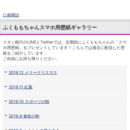
口座開設
ログイン
ふくももちゃんスマホ用壁紙ギャラリー
チャット
メニュー
商品・サービス
イオン銀行のLINEとTwitterでは、定期的にふくももちゃんの「スマ
ホ用壁紙」をプレゼントしています！こちらでは過去に配信した壁
預金
紙をご紹介しています。
円預金
TOP
ご自由にお持ち帰りください。
普通預金
定期預金
2019.12 メリークリスマス
積立式定期預金
外貨預金
TOP
外貨普通預金
2019.11 紅葉
外貨定期預金
外貨普通預金積立
2019.10 スポーツの秋
資産運用
投資信託
TOP
2019.9 食欲の秋
証券口座開設
投信つみたて