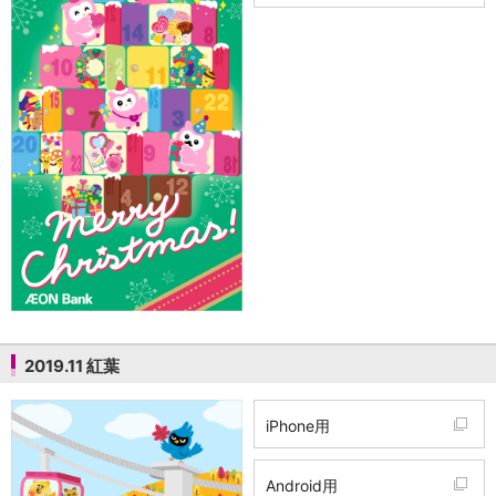
店舗・ATM
店舗
北海道・東北
北海道
青森県
岩手県
宮城県
秋田県
山形県
福島県
関東／北陸・甲信越
茨城県
栃木県
群馬県
2019.11 紅葉
埼玉県
千葉県
東京都
iPhone用
神奈川県
新潟県
Android用
富山県