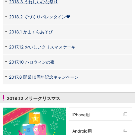
2018.3 うれしいひな祭り
iAEON
AEON Pay
2018.2 てづくりバレンタイン♥
支払・入金・サービス
支払・入金
TOP
2018.1 かまくらあそび
AEON Pay
口座振替サービス
自動入金サービス
2017.12 おいしいクリスマスケーキ
WEB即時決済サービス
スマホ決済アプリ
2017.10 ハロウィンの夜
公営競技
サービス
2017.8 開業10周年記念キャンペーン
Myステージ
相続・税務のご相談
電子マネーWAON
2019.12 メリークリスマス
セキュリティ
インボイス
その他サービス
iPhone用
手数料
金利
Android用
キャンペーン