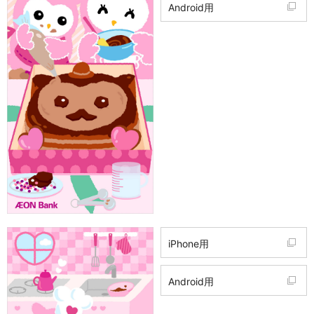
Android用
iPhone用
Android用