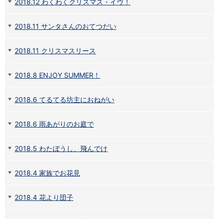
保険
2018.12 わくわくクリスマス・イヴ！
保険
TOP
個人年金保険
2018.11 サンタさんのおてつだい
医療保険
がん保険
2018.11 クリスマスリース
就業不能保険
認知症保険
2018.8 ENJOY SUMMER！
海外旅行保険
国内旅行傷害保険
スマホ保険
2018.6 てるてる坊主におねがい
傷害保険
介護保険
2018.6 雨あがりのお庭で
カード
クレジットカード
2018.5 わたぼうし、飛んでけ
デビットカード
インターネットバンキング
2018.4 家族でお花見
アプリ
イオン銀行アプリ
TOP
通帳アプリ
2018.4 花より団子
イオン銀行PayB
イオングループアプリ