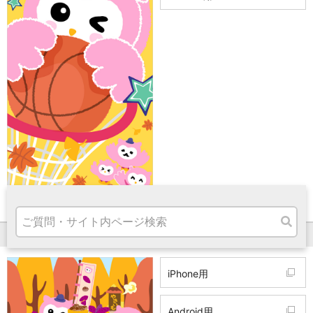
高知県
九州・沖縄
福岡県
熊本県
宮崎県
鹿児島県
沖縄県
オンライン相談専用
ATM
ATMサービス
ATM検索
お客さまサポート
2019.9 食欲の秋
タマルWeb
iPhone用
セミナー
安全にご利用いただくために
パンフレット
Android用