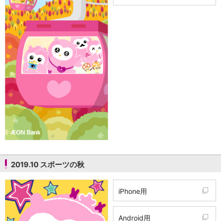
石川県
山梨県
長野県
東海／近畿
岐阜県
静岡県
愛知県
三重県
滋賀県
京都府
大阪府
兵庫県
奈良県
和歌山県
中国／四国
2019.10 スポーツの秋
岡山県
広島県
iPhone用
徳島県
香川県
愛媛県
Android用