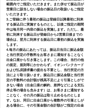
範囲内でご指定いただきます。また併せて振込日が
営業日に該当しない場合の振込日の取扱いもご指定
いただきます。
3.
ご登録に伴う最初の振込は登録日以降最初に到来
する振込日に実施するものとし、以後ご指定の期間
中は毎月同一内容の振込を実施します。ただし、最
初に到来する振込日が登録日から2営業日後までの
場合は、翌月に到来する振込日に最初の振込を実施
します。
4.
毎月の振込にあたっては、振込日当日に振込金額
と当行所定の手数料をお客さまに通知することなく
出金口座から引き落とします。この場合、当行の他
の規定、規則等にかかわらず、イオンバンクカード
および払戻請求書の提出を不要とし、当行所定の方
法により取り扱います。振込日に振込金額と当行所
定の手数料の合計額が残高不足により引落としがで
きない場合（出金口座の解約、差押などによる支払
停止等の場合も含みます）は、お客さまに通知する
ことなく、その月の振込は取り止めるものとしま
す。なお、同日に出金口座から複数件の引落としが
ある場合に、その引落金額の合計額がご指定の出金