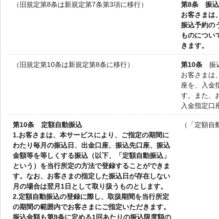
（旧規定第8条は新規定第7条第3項に移行）
第8条 振
お客さまは
振込予約の
ものについ
きます。
（旧規定第10条は新規定第8条に移行）
第10条
振込
お客さまは
座を、入金
す。また、
入金指定口
第10条 定額自動振込
（「定額自
1.
お客さまは、本サービスにより、ご指定の期間に
わたり毎月の振込日、出金口座、振込先口座、振込
金額等を等しくする振込（以下、「定額自動振込」
という）を当行所定の方法で登録することができま
す。なお、お客さまの指定した振込日が存在しない
月の場合は翌月1日として取り扱うものとします。
2.
定額自動振込の登録に際し、取扱期間を当行所定
の期間の範囲内でお客さまにご指定いただきます。
振込金額も第9条に定める1回あたりの振込限度額の