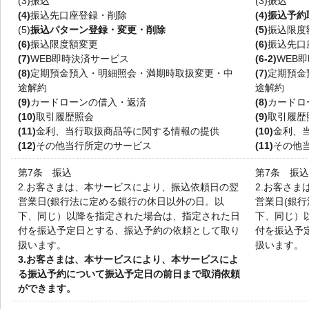
(3)
振込
(3)
振込
(4)
振込先口座登録・削除
(4)
振込予約
(5)
振込パターン登録・変更・削除
(5)
振込限度
(6)
振込限度額変更
(6)
振込先口
(7)
WEB即時決済サービス
(6-2)
WEB
(8)
定期預金預入・明細照会・満期時取扱変更・中
(7)
定期預金
途解約
途解約
(9)
カードローンの借入・返済
(8)
カードロ
(10)
取引履歴照会
(9)
取引履歴
(11)
金利、当行取扱商品等に関する情報の提供
(10)
金利、
(12)
その他当行所定のサービス
(11)
その他
第7条 振込
第7条 振込
2.
お客さまは、本サービスにより、振込依頼日の翌
2.
お客さま
営業日(銀行法に定める銀行の休日以外の日。以
営業日(銀
下、同じ）以降を指定された場合は、指定された日
下、同じ）
付を振込予定日とする、振込予約の依頼として取り
付を振込予
扱います。
扱います。
3.
お客さまは、本サービスにより、本サービスによ
る振込予約について振込予定日の前日まで取消依頼
ができます。