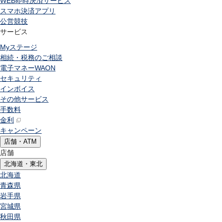
WEB即時決済サービス
スマホ決済アプリ
公営競技
サービス
Myステージ
相続・税務のご相談
電子マネーWAON
セキュリティ
インボイス
その他サービス
手数料
金利
キャンペーン
店舗・ATM
店舗
北海道・東北
北海道
青森県
岩手県
宮城県
秋田県