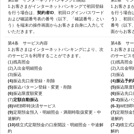
第2条 インターネットバンキングの開始
第2条 イ
1.
お客さまがインターネットバンキングで初回登録
1.
お客さま
を行う場合は、
契約者ID
、初回ログインパスワード
を行う場合
および確認番号表の番号（以下、「確認番号」とい
う）
、初回
う）を端末の操作画面からお客さま自身に入力して
番号（以下
いただきます。
面からお客
第4条 サービス内容
第4条 サ
1.
お客さまはインターネットバンキングにより、次
1.
お客さま
のサービスを利用することができます。
のサービス
(1)
残高照会
(1)
残高照会
(2)
入出金明細照会
(2)
入出金明
(3)
振込
(3)
振込
(4)
振込先口座登録・削除
(4)
振込予約
(5)
振込パターン登録・変更・削除
(5)
振込限度
(6)
振込限度額変更
(6)
振込先口
(7)
定額自動振込
(6-2)
振込パ
(8)
WEB即時決済サービス
(6-3)
WEB
(9)
定期預金預入・明細照会・満期時取扱変更・中
(7)
定期預金
途解約
途解約
(10)
積立式定期預金の口座開設・明細照会・中途解
(7-2)
積立式
約
解約