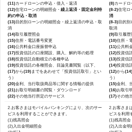
(11)
カードローンの申込・借入・返済
(8)
カードロ
(12)
住宅ローンの明細照会・
繰上返済・固定金利特
(8-2)
住宅ロ
約の申込・取消
消
(13)
目的別ローンの明細照会・繰上返済の申込・取
(8-3)
目的別
消
取消
(14)
取引履歴照会
(9)
取引履歴
(15)
住所・電話番号変更
(10)
住所・
(16)
公共料金口座振替申込
(11)
公共料
(17)
投資信託の口座開設、購入、解約等の処理
(12)
投資信
(18)
投資信託自動積立の各種申込
(13)
投資信
(19)
投資信託の各種照会、目論見書閲覧（以下、
(14)
投資信
(17)
から
(19)
までをあわせて「投資信託取引」とい
(12)
から
(14
う）
う）
(20)
金利、当行取扱商品等に関する情報の提供
(15)
金利、
(21)
お取引明細書の閲覧・ダウンロード
(16)
お取引
(22)
その他当行所定のサービス
(17)
その他
2.
お客さまはモバイルバンキングにより、次のサー
2.
お客さま
ビスを利用することができます。
ビスを利用
(1)
残高照会
(1)
残高照会
(2)
入出金明細照会
(2)
入出金明