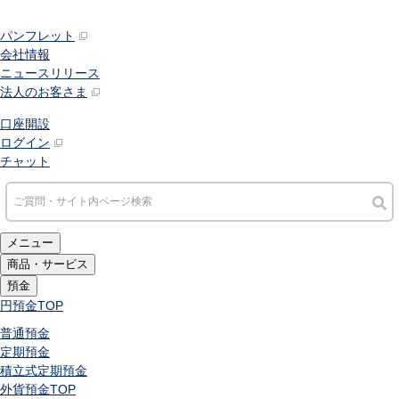
パンフレット
会社情報
ニュースリリース
法人のお客さま
口座開設
ログイン
チャット
メニュー
商品・サービス
預金
円預金
TOP
普通預金
定期預金
積立式定期預金
外貨預金
TOP