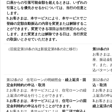
口座からの引落可能金額を超えるときは、いずれの
引落としを優先させるかについては、当行の任意と
します。
5.
お客さまは、本サービスにより、本サービスでご
登録の定額自動振込の内容を変更または解除するこ
とができます。変更できる項目は当行所定のものと
します。また変更または解除できる日は、当行所定
の取扱いとさせていただきます。
（旧規定第10条の3は新規定第8条の2に移行）
第10条の3
お客さまは
座、振込金
す。また、
込パターン
第12条の2 住宅ローンの明細照会・
繰上返済・固
第12条の2
定金利特約の申込・取消
込・取消
2.
お客さまは、本サービスにより、住宅ローンの繰
2.
お客さま
上返済の申込を行うことができます。
上返済の申
3.
お客さまは、本サービスにより、住宅ローンの固
3.
お客さま
定金利特約の申込を行うことができます。
繰上返済の
4.
お客さまは、本サービスにより、
前二項で申込ん