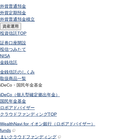
外貨普通預金
外貨定期預金
外貨普通預金積立
資産運用
投資信託
TOP
証券口座開設
投信つみたて
NISA
金銭信託
金銭信託のしくみ
取扱商品一覧
iDeCo・国民年金基金
iDeCo（個人型確定拠出年金）
国民年金基金
ロボアドバイザー
クラウドファンディング
TOP
WealthNavi for イオン銀行（ロボアドバイザー）
funds
まいクラウドファンディング