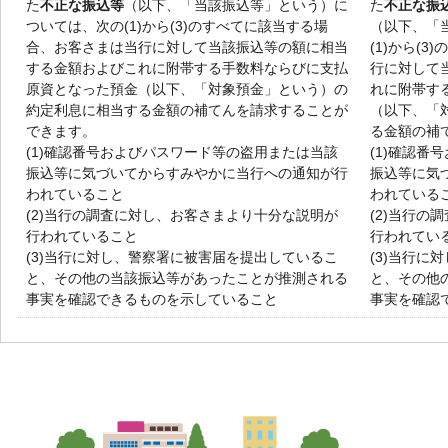
た
不正な振込等
（以下、「当該振込等」という）に
た
不正な振
ついては、次の(1)から(3)のすべてに該当する場
（以下、「
合、お客さまは当行に対して当該振込等の額に相当
(1)から(
する金額およびこれに附帯する手数料ならびに支払
行に対して
原資となった預金（以下、「対象預金」という）の
れに附帯す
約定利息に相当する金額の補てんを請求することが
（以下、「
できます。
る金額の補
(1)
確認番号およびパスワード等の盗用または当該
(1)
確認番号
振込等に気づいてからすみやかに当行への通知が行
振込等に気
われていること
われている
(2)
当行の調査に対し、お客さまより十分な説明が
(2)
当行の調
行われていること
行われてい
(3)
当行に対し、警察署に被害届を提出しているこ
(3)
当行に対
と、その他の当該振込等があったことが推測される
と、その他
事実を確認できるものを示していること
事実を確認