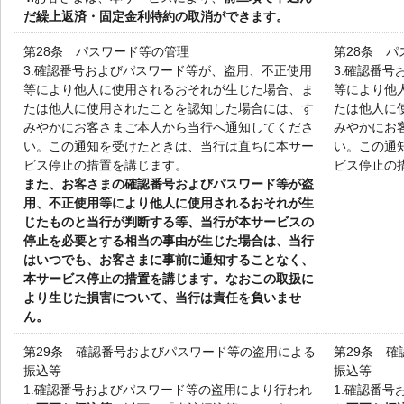
だ繰上返済・固定金利特約の取消ができます。
第28条 パスワード等の管理
第28条 
3.
確認番号およびパスワード等が、盗用、不正使用
3.
確認番号
等により他人に使用されるおそれが生じた場合、ま
等により他
たは他人に使用されたことを認知した場合には、す
たは他人に
みやかにお客さまご本人から当行へ通知してくださ
みやかにお
い。この通知を受けたときは、当行は直ちに本サー
い。この通
ビス停止の措置を講じます。
ビス停止の
また、お客さまの確認番号およびパスワード等が盗
用、不正使用等により他人に使用されるおそれが生
じたものと当行が判断する等、当行が本サービスの
停止を必要とする相当の事由が生じた場合は、当行
はいつでも、お客さまに事前に通知することなく、
本サービス停止の措置を講じます。なおこの取扱に
より生じた損害について、当行は責任を負いませ
ん。
第29条 確認番号およびパスワード等の盗用による
第29条 
振込等
振込等
1.
確認番号およびパスワード等の盗用により行われ
1.
確認番号