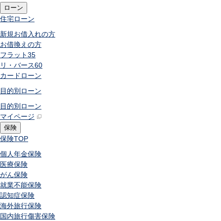
ローン
住宅ローン
新規お借入れの方
お借換えの方
フラット35
リ・バース60
カードローン
目的別ローン
目的別ローン
マイページ
保険
保険
TOP
個人年金保険
医療保険
がん保険
就業不能保険
認知症保険
海外旅行保険
国内旅行傷害保険