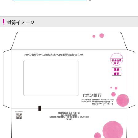
保険
保険
TOP
個人年金保険
医療保険
封筒イメージ
がん保険
就業不能保険
認知症保険
海外旅行保険
国内旅行傷害保険
スマホ保険
傷害保険
介護保険
カード
クレジットカード
デビットカード
インターネットバンキング
アプリ
イオン銀行アプリ
TOP
通帳アプリ
イオン銀行PayB
イオングループアプリ