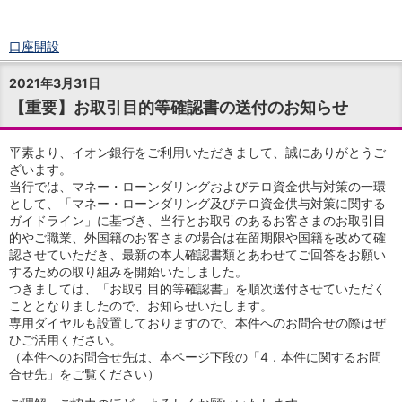
口座開設
ログイン
2021年3月31日
チャット
【重要】お取引目的等確認書の送付のお知らせ
メニュー
商品・サービス
預金
平素より、イオン銀行をご利用いただきまして、誠にありがとうご
ざいます。
円預金
TOP
当行では、マネー・ローンダリングおよびテロ資金供与対策の一環
普通預金
として、「マネー・ローンダリング及びテロ資金供与対策に関する
定期預金
ガイドライン」に基づき、当行とお取引のあるお客さまのお取引目
積立式定期預金
的やご職業、外国籍のお客さまの場合は在留期限や国籍を改めて確
外貨預金
TOP
認させていただき、最新の本人確認書類とあわせてご回答をお願い
外貨普通預金
するための取り組みを開始いたしました。
外貨定期預金
つきましては、「お取引目的等確認書」を順次送付させていただく
こととなりましたので、お知らせいたします。
外貨普通預金積立
専用ダイヤルも設置しておりますので、本件へのお問合せの際はぜ
資産運用
ひご活用ください。
投資信託
TOP
（本件へのお問合せ先は、本ページ下段の「4．本件に関するお問
証券口座開設
合せ先」をご覧ください）
投信つみたて