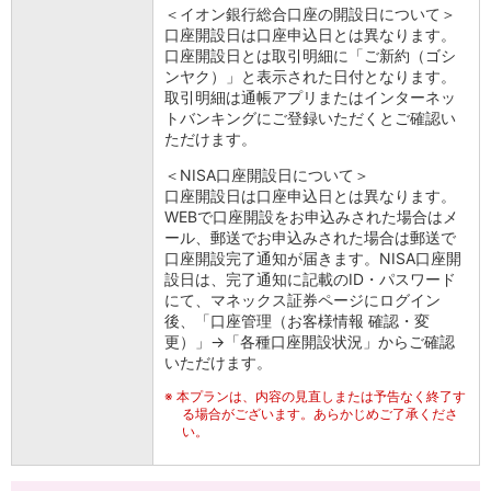
＜イオン銀行総合口座の開設日について＞
口座開設日は口座申込日とは異なります。
口座開設日とは取引明細に「ご新約（ゴシ
ンヤク）」と表示された日付となります。
取引明細は通帳アプリまたはインターネッ
トバンキングにご登録いただくとご確認い
ただけます。
＜NISA口座開設日について＞
口座開設日は口座申込日とは異なります。
WEBで口座開設をお申込みされた場合はメ
ール、郵送でお申込みされた場合は郵送で
口座開設完了通知が届きます。NISA口座開
設日は、完了通知に記載のID・パスワード
にて、マネックス証券ページにログイン
後、「口座管理（お客様情報 確認・変
更）」→「各種口座開設状況」からご確認
いただけます。
※
本プランは、内容の見直しまたは予告なく終了す
る場合がございます。あらかじめご了承くださ
い。