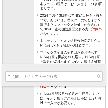
高知県
本プランの適用は、お一人さまにつき1回
九州・沖縄
限りです。
福岡県
2024年6月13日時点でNISA口座をお持ち
熊本県
の方、あるいは、過去に一度でもイオン
宮崎県
銀行またはマネックス証券（仲介含む）
でNISA口座の開設履歴のある方は
対象外
鹿児島県
となります。
沖縄県
オンライン相談専用
本プランは、イオン銀行金融商品仲介口
ATM
座に紐づくNISA口座が対象です。
ATMサービス
マネックス証券の証券口座をお持ちで
ATM検索
NISA口座を開設された場合、NISA口座
お客さまサポート
開設月の翌月末までにイオン銀行金融商
品仲介口座へ仲介変更いただくと、本プ
ランの対象となります。
NISA口座お申込み後、税務署審査結果に
より、NISA口座開設不可となった場合は
対象外
となります。
タマルWeb
NISA口座開設月の前月から翌月末まで
セミナー
に、イオン銀行普通預金口座に1回2万円
安全にご利用いただくために
以上の入金が必要です。
パンフレット