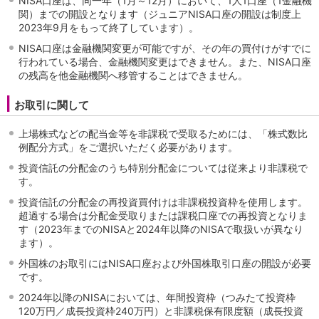
NISA口座は、同一年（1月～12月）において、1人1口座（1金融機
関）までの開設となります（ジュニアNISA口座の開設は制度上
2023年9月をもって終了しています）。
NISA口座は金融機関変更が可能ですが、その年の買付けがすでに
行われている場合、金融機関変更はできません。また、NISA口座
の残高を他金融機関へ移管することはできません。
お取引に関して
上場株式などの配当金等を非課税で受取るためには、「株式数比
例配分方式」をご選択いただく必要があります。
投資信託の分配金のうち特別分配金については従来より非課税で
す。
投資信託の分配金の再投資買付けは非課税投資枠を使用します。
超過する場合は分配金受取りまたは課税口座での再投資となりま
す（2023年までのNISAと2024年以降のNISAで取扱いが異なり
ます）。
外国株のお取引にはNISA口座および外国株取引口座の開設が必要
です。
2024年以降のNISAにおいては、年間投資枠（つみたて投資枠
120万円／成長投資枠240万円）と非課税保有限度額（成長投資