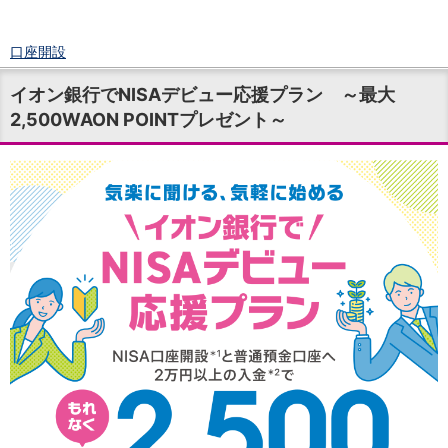
口座開設
ログイン
イオン銀行でNISAデビュー応援プラン ～最大
チャット
2,500WAON POINTプレゼント～
メニュー
商品・サービス
預金
円預金
TOP
普通預金
定期預金
積立式定期預金
外貨預金
TOP
外貨普通預金
外貨定期預金
外貨普通預金積立
資産運用
投資信託
TOP
証券口座開設
投信つみたて