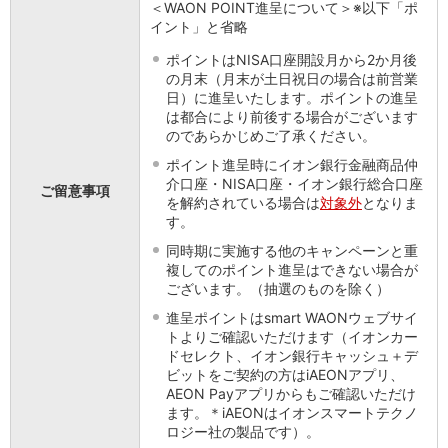
＜WAON POINT進呈について＞※以下「ポ
会社情報
イント」と省略
ニュースリリース
法人のお客さま
ポイントはNISA口座開設月から2か月後
の月末（月末が土日祝日の場合は前営業
日）に進呈いたします。ポイントの進呈
は都合により前後する場合がございます
のであらかじめご了承ください。
ポイント進呈時にイオン銀行金融商品仲
介口座・NISA口座・イオン銀行総合口座
ご留意事項
を解約されている場合は
対象外
となりま
す。
同時期に実施する他のキャンペーンと重
複してのポイント進呈はできない場合が
ございます。（抽選のものを除く）
進呈ポイントはsmart WAONウェブサイ
トよりご確認いただけます（イオンカー
ドセレクト、イオン銀行キャッシュ＋デ
ビットをご契約の方はiAEONアプリ、
AEON Payアプリからもご確認いただけ
ます。＊iAEONはイオンスマートテクノ
ロジー社の製品です）。