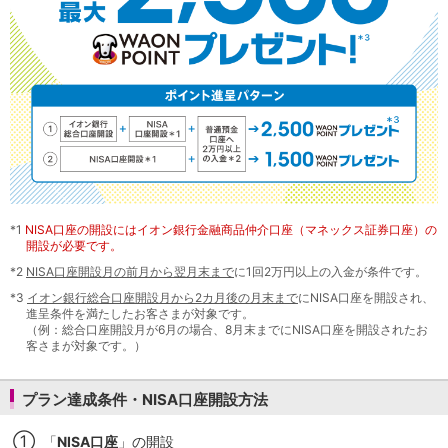
NISA
金銭信託
金銭信託のしくみ
取扱商品一覧
iDeCo・国民年金基金
iDeCo（個人型確定拠出年金）
国民年金基金
ロボアドバイザークラウドファンディング
TOP
WealthNavi for イオン銀行（ロボアドバイザー）
funds
まいクラウドファンディング
*1
NISA口座の開設にはイオン銀行金融商品仲介口座（マネックス証券口座）の
開設が必要です。
ローン
*2
NISA口座開設月の前月から翌月末まで
に1回2万円以上の入金が条件です。
住宅ローン
新規お借入れの方
*3
イオン銀行総合口座開設月から2カ月後の月末まで
にNISA口座を開設され、
進呈条件を満たしたお客さまが対象です。
お借換えの方
（例：総合口座開設月が6月の場合、8月末までにNISA口座を開設されたお
フラット35
客さまが対象です。）
リ・バース60
カードローン
プラン達成条件・NISA口座開設方法
目的別ローン
目的別ローンマイページ
①
「
NISA口座
」の開設