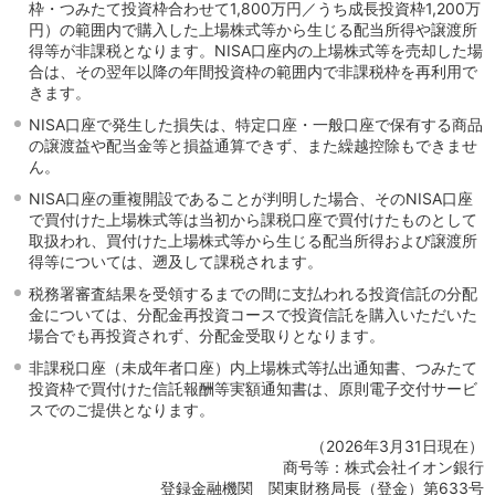
枠・つみたて投資枠合わせて1,800万円／うち成長投資枠1,200万
円）の範囲内で購入した上場株式等から生じる配当所得や譲渡所
得等が非課税となります。NISA口座内の上場株式等を売却した場
合は、その翌年以降の年間投資枠の範囲内で非課税枠を再利用で
きます。
NISA口座で発生した損失は、特定口座・一般口座で保有する商品
の譲渡益や配当金等と損益通算できず、また繰越控除もできませ
ん。
NISA口座の重複開設であることが判明した場合、そのNISA口座
で買付けた上場株式等は当初から課税口座で買付けたものとして
取扱われ、買付けた上場株式等から生じる配当所得および譲渡所
得等については、遡及して課税されます。
税務署審査結果を受領するまでの間に支払われる投資信託の分配
金については、分配金再投資コースで投資信託を購入いただいた
場合でも再投資されず、分配金受取りとなります。
非課税口座（未成年者口座）内上場株式等払出通知書、つみたて
投資枠で買付けた信託報酬等実額通知書は、原則電子交付サービ
スでのご提供となります。
（2026年3月31日現在）
商号等：株式会社イオン銀行
登録金融機関 関東財務局長（登金）第633号