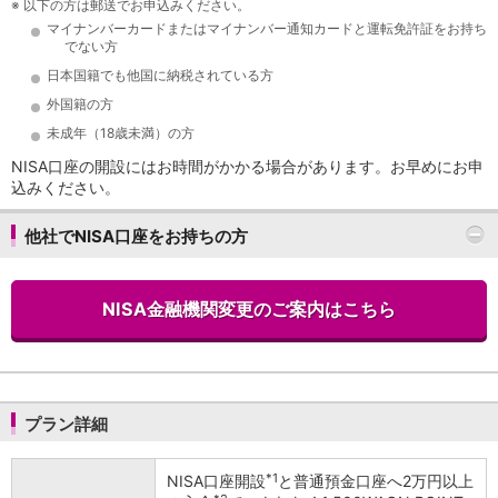
※
以下の方は郵送でお申込みください。
店舗・ATM
マイナンバーカードまたはマイナンバー通知カードと運転免許証をお持ち
店舗
でない方
北海道・東北
日本国籍でも他国に納税されている方
北海道
外国籍の方
青森県
未成年（18歳未満）の方
岩手県
NISA口座の開設にはお時間がかかる場合があります。お早めにお申
宮城県
込みください。
秋田県
山形県
他社でNISA口座をお持ちの方
福島県
関東／北陸・甲信越
茨城県
NISA金融機関変更のご案内はこちら
栃木県
群馬県
埼玉県
千葉県
東京都
プラン詳細
神奈川県
新潟県
*1
NISA口座開設
と普通預金口座へ2万円以上
富山県