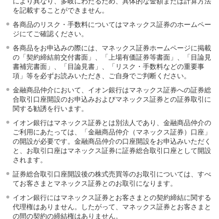
により異なり、多岐にわたるため、具体的な金額または計算方法
を記載することができません。
各商品のリスク・手数料についてはマネックス証券のホームペー
ジにてご確認ください。
各商品をお申込みの際には、マネックス証券ホームページに掲載
の「契約締結前交付書面」、「上場有価証券等書面」、「目論見
書補完書面」、「目論見書」、「リスク・手数料などの重要事
項」等を必ずお読みいただき、ご自身でご判断ください。
金融商品仲介において、イオン銀行はマネックス証券への証券総
合取引口座開設のお申込みおよびマネックス証券との証券取引に
関する勧誘を行います。
イオン銀行はマネックス証券とは別法人であり、金融商品仲介の
ご利用にあたっては、「金融商品仲介（マネックス証券）口座」
の開設が必要です。金融商品仲介の口座開設をお申込みいただく
と、お取引口座はマネックス証券に証券総合取引口座として開設
されます。
証券総合取引口座開設後の株式売買等のお取引については、すべ
てお客さまとマネックス証券とのお取引になります。
イオン銀行にはマネックス証券とお客さまとの契約締結に関する
代理権はありません。したがって、マネックス証券とお客さまと
の間の契約の締結権はありません。