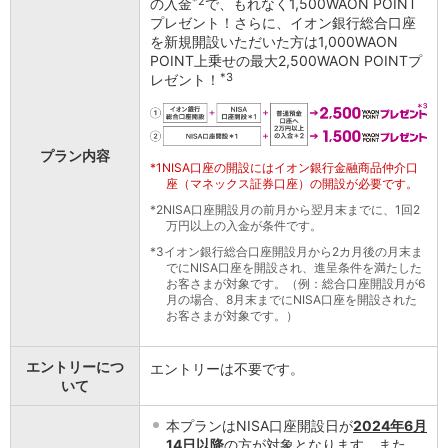
*2
の入金
で、もれなく1,500WAON POINT
石川県
プレゼント！さらに、イオン銀行総合口座
山梨県
を新規開設いただいた方は1,000WAON
長野県
POINT上乗せの最大2,500WAON POINTプ
*3
レゼント！
東海／近畿
岐阜県
静岡県
愛知県
プラン内容
*1
NISA口座の開設にはイオン銀行金融商品仲介口
三重県
座（マネックス証券口座）の開設が必要です。
滋賀県
*2
NISA口座開設月の前月から翌月末までに、1回2
京都府
万円以上の入金が条件です。
大阪府
*3
イオン銀行総合口座開設月から2カ月後の月末ま
兵庫県
でにNISA口座を開設され、進呈条件を満たした
奈良県
お客さまが対象です。（例：総合口座開設月が6
月の場合、8月末までにNISA口座を開設された
和歌山県
お客さまが対象です。）
中国／四国
岡山県
エントリーにつ
エントリーは不要です。
広島県
いて
徳島県
香川県
本プランはNISA口座開設日が
2024年6月
愛媛県
14日以降
の方が対象となります。また、