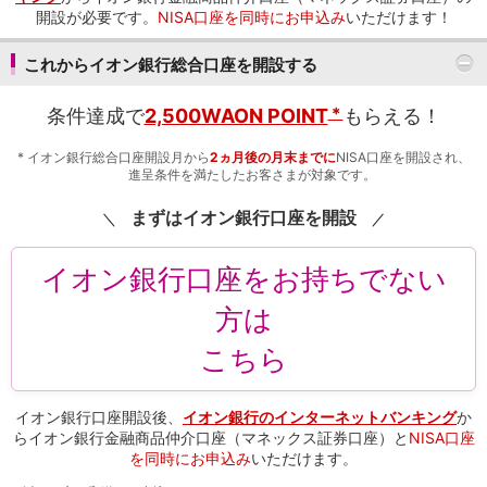
開設が必要です。
NISA口座を同時にお申込み
いただけます！
iAEON
AEON Pay
これからイオン銀行総合口座を開設する
支払・入金・サービス
支払・入金
TOP
＊
条件達成で
2,500WAON POINT
もらえる！
AEON Pay
口座振替サービス
*
イオン銀行総合口座開設月から
2ヵ月後の月末までに
NISA口座を開設され、
自動入金サービス
進呈条件を満たしたお客さまが対象です。
WEB即時決済サービス
まずはイオン銀行口座を開設
スマホ決済アプリ
公営競技
サービス
イオン銀行口座をお持ちでない
Myステージ
方は
相続・税務のご相談
電子マネーWAON
こちら
セキュリティ
インボイス
その他サービス
イオン銀行口座開設後、
イオン銀行のインターネットバンキング
か
手数料
らイオン銀行金融商品仲介口座（マネックス証券口座）と
NISA口座
金利
を同時にお申込み
いただけます。
キャンペーン