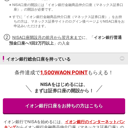
保険
※
NISA口座の開設には「イオン銀行金融商品仲介口座（マネックス証券口
保険
TOP
座）」の開設が必要です。
個人年金保険
※
すでに「イオン銀行金融商品仲介口座（マネックス証券口座）」をお持
医療保険
ちの方は、マネックス証券サイトのログイン後ページ
よりNISA口座をお
がん保険
申込みいただけます。
就業不能保険
②
NISA口座開設月の前月から翌月末まで
に、「
イオン銀行普通
認知症保険
預金口座へ1回2万円以上
」の入金
海外旅行保険
国内旅行傷害保険
スマホ保険
イオン銀行総合口座を持っている
傷害保険
介護保険
条件達成で
1,500WAON POINT
もらえる！
カード
クレジットカード
NISAをはじめるには、
デビットカード
まずは証券口座の開設から！
インターネットバンキング
アプリ
イオン銀行口座をお持ちの方はこちら
イオン銀行アプリ
TOP
通帳アプリ
イオン銀行PayB
イオン銀行でNISAを始めるには、
イオン銀行のインターネットバン
キング
からイオン銀行金融商品仲介口座（マネックス証券口座）の
イオングループアプリ