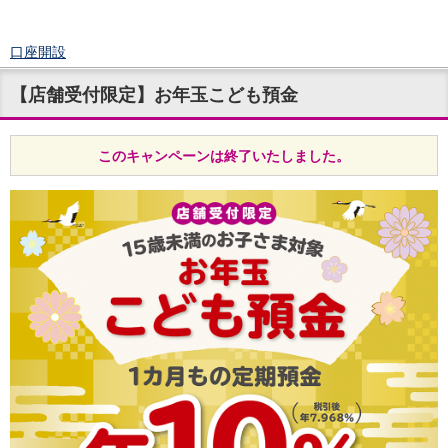
口座開設
ログイン
【店舗受付限定】お年玉こども預金
チャット
メニュー
商品・サービス
このキャンペーンは終了いたしました。
預金
円預金
TOP
普通預金
定期預金
積立式定期預金
外貨預金
TOP
外貨普通預金
外貨定期預金
外貨普通預金積立
資産運用
投資信託
TOP
証券口座開設
投信つみたて