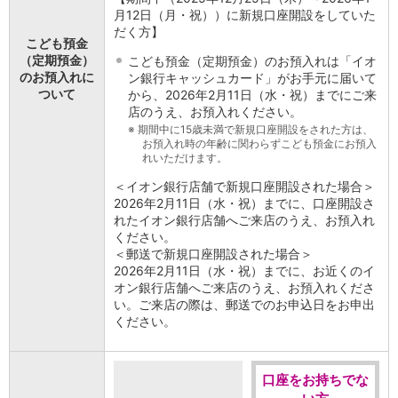
石川県
月12日（月・祝））に新規口座開設をしていた
山梨県
だく方】
こども預金
長野県
（定期預金）
こども預金（定期預金）のお預入れは「イオ
東海／近畿
のお預入れに
ン銀行キャッシュカード」がお手元に届いて
岐阜県
ついて
から、2026年2月11日（水・祝）までにご来
静岡県
店のうえ、お預入れください。
※
期間中に15歳未満で新規口座開設をされた方は、
愛知県
お預入れ時の年齢に関わらずこども預金にお預入
三重県
れいただけます。
滋賀県
＜イオン銀行店舗で新規口座開設された場合＞
京都府
2026年2月11日（水・祝）までに、口座開設さ
大阪府
れたイオン銀行店舗へご来店のうえ、お預入れ
兵庫県
ください。
奈良県
＜郵送で新規口座開設された場合＞
和歌山県
2026年2月11日（水・祝）までに、お近くのイ
オン銀行店舗へご来店のうえ、お預入れくださ
中国／四国
い。ご来店の際は、郵送でのお申込日をお申出
岡山県
ください。
広島県
徳島県
香川県
口座をお持ちでな
愛媛県