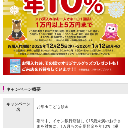
NISA
金銭信託
金銭信託のしくみ
取扱商品一覧
iDeCo・国民年金基金
iDeCo（個人型確定拠出年金）
国民年金基金
ロボアドバイザークラウドファンディング
TOP
WealthNavi for イオン銀行（ロボアドバイザー）
funds
まいクラウドファンディング
ローン
住宅ローン
新規お借入れの方
キャンペーン概要
お借換えの方
フラット35
リ・バース60
キャンペーン
お年玉こども預金
名
カードローン
目的別ローン
期間中、イオン銀行店舗にて15歳未満のお子さ
目的別ローンマイページ
まを対象に、1カ月もの定期預金を年10%（税