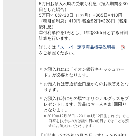
5万円お預入れ時の受取り利息（預入期間を30
店舗・ATM
日とした場合）
店舗
5万円×10%×30日（1カ月）÷365日=410円
北海道・東北
（税引前利息）410円-税金82円=328円（税引
北海道
後利息）
◎付利単位を1円とし、1年を365日とする日割
青森県
計算を行います。
岩手県
宮城県
詳しくは
「スーパー定期商品概要説明書」
秋田県
をご参照ください。
山形県
福島県
お預入れには「イオン銀行キャッシュカー
関東／北陸・甲信越
ド」が必要となります。
茨城県
お預入れは普通預金口座からのお振替えとな
栃木県
ります。
群馬県
お預入れ時にその場でオリジナルグッズをプ
埼玉県
レゼントします。景品はお一人さま1回限り
千葉県
となります。
東京都
※
2010年12月26日～2011年1月12日生まれですでに
神奈川県
口座をお持ちの方は誕生日の前日まではこども預
金にお預入れいただけます。
新潟県
富山県
【期間中（2025年12月25日（木）～2026年1