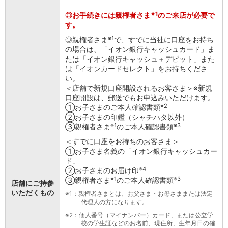
会社情報
※1
◎お手続きには親権者さま
のご来店が必要で
ニュースリリース
す。
法人のお客さま
※1
◎親権者さま
で、すでに当社に口座をお持ち
の場合は、「イオン銀行キャッシュカード」ま
たは「イオン銀行キャッシュ＋デビット」また
は「イオンカードセレクト」をお持ちくださ
い。
＜店舗で新規口座開設されるお客さま＞※新規
口座開設は、郵送でもお申込みいただけます。
※2
①お子さまのご本人確認書類
②お子さまの印鑑（シャチハタ以外）
※1
※3
③親権者さま
のご本人確認書類
＜すでに口座をお持ちのお客さま＞
①お子さま名義の「イオン銀行キャッシュカー
ド」
※4
②お子さまのお届け印
※1
※3
③親権者さま
のご本人確認書類
店舗にご持参
いただくもの
※1
：親権者さまとは、お父さま・お母さままたは法定
代理人の方になります。
※2
：個人番号（マイナンバー）カード、または公立学
校の学生証などのお名前、現住所、生年月日の確