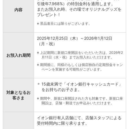
保険
引後年7.968%）の特別金利を適用します。
保険
TOP
またお預入れ時、その場でオリジナルグッズを
内容
個人年金保険
プレゼント！
医療保険
※
景品進呈には限りがございます。
がん保険
就業不能保険
2025年12月25日（木）～2026年1月12日
認知症保険
（月・祝）
海外旅行保険
国内旅行傷害保険
※
上記期間に新規口座開設をいただいた方は、2026年2
お預入れ期間
月11日（水・祝）までお預入れいただけます。
スマホ保険
傷害保険
※
期間後に、同様のもしくは個店独自の定期預金キャン
ペーンを実施する可能性がございます。
介護保険
カード
クレジットカード
15歳未満で「イオン銀行キャッシュカード」
をお持ちのお子さま。
デビットカード
対象となるお
インターネットバンキング
客さま
※
期間中、新規口座開設された方も対象です。新規口座
開設は、店舗・郵送でお申込みいただけます。
アプリ
イオン銀行アプリ
TOP
通帳アプリ
イオン銀行有人店舗にて、店舗スタッフによる
イオン銀行PayB
受付時間内に限り承ります。
イオングループアプリ