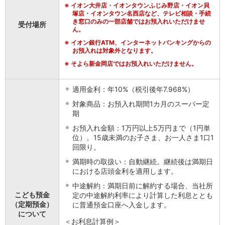
※
イオン大井店・イオンタウンふじみ野店・イオン貝
iAEON
塚店・イオンタウン名西店など、テレビ相談・手続
AEON Pay
き窓口のみの一部店舗ではお預入れいただけませ
受付場所
ん。
支払・入金・サービス
※
イオン銀行ATM、インターネットバンキングからの
支払・入金
TOP
お預入れは対象外となります。
AEON Pay
※
そよら新金岡店ではお預入れいただけません。
口座振替サービス
自動入金サービス
WEB即時決済サービス
適用金利：年10%（税引後年7.968%）
スマホ決済アプリ
対象商品：お預入れ期間1カ月のスーパー定
公営競技
期
サービス
お預入れ金額：1万円以上5万円まで（1円単
Myステージ
位）。15歳未満のお子さま、お一人さま1口1
相続・税務のご相談
回限り。
電子マネーWAON
満期時の取扱い：自動継続。継続後は満期日
セキュリティ
における店頭金利を適用します。
インボイス
中途解約：満期日前に解約する場合、当社所
その他サービス
こども預金
定の中途解約利率により計算した利息ととも
手数料
（定期預金）
に普通預金口座へ入金します。
金利
について
＜お利息計算例＞
キャンペーン