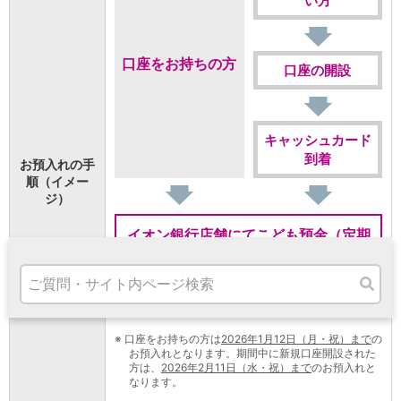
い方
高知県
九州・沖縄
福岡県
口座をお持ちの方
熊本県
口座の開設
宮崎県
鹿児島県
沖縄県
キャッシュカード
オンライン相談専用
到着
お預入れの手
ATM
順（イメー
ATMサービス
ジ）
ATM検索
お客さまサポート
イオン銀行店舗にてこども預金（定期
預金）のお預入れ
※
さらに
その場でオリジナルグッズプレゼント
タマルWeb
※
口座をお持ちの方は
2026年1月12日（月・祝）まで
の
お預入れとなります。期間中に新規口座開設された
セミナー
方は、
2026年2月11日（水・祝）まで
のお預入れと
安全にご利用いただくために
なります。
パンフレット