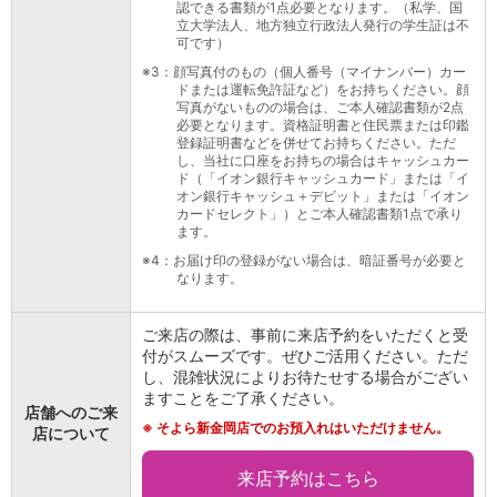
認できる書類が1点必要となります。（私学、国
立大学法人、地方独立行政法人発行の学生証は不
可です）
※3
：顔写真付のもの（個人番号（マイナンバー）カー
ドまたは運転免許証など）をお持ちください。顔
写真がないものの場合は、ご本人確認書類が2点
必要となります。資格証明書と住民票または印鑑
登録証明書などを併せてお持ちください。ただ
し、当社に口座をお持ちの場合はキャッシュカー
ド（「イオン銀行キャッシュカード」または「イ
オン銀行キャッシュ＋デビット」または「イオン
カードセレクト」）とご本人確認書類1点で承り
ます。
※4
：お届け印の登録がない場合は、暗証番号が必要と
なります。
ご来店の際は、事前に来店予約をいただくと受
付がスムーズです。ぜひご活用ください。ただ
し、混雑状況によりお待たせする場合がござい
ますことをご了承ください。
店舗へのご来
※
そよら新金岡店でのお預入れはいただけません。
店について
来店予約はこちら