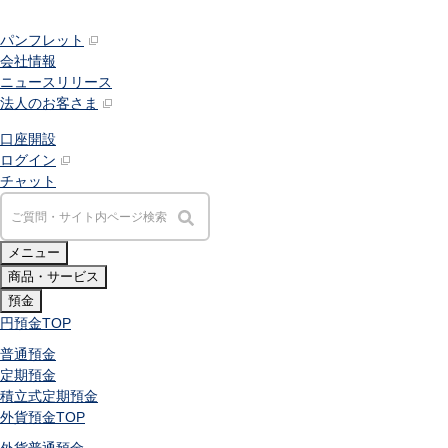
パンフレット
会社情報
ニュースリリース
法人のお客さま
口座開設
ログイン
チャット
メニュー
商品・サービス
預金
円預金
TOP
普通預金
定期預金
積立式定期預金
外貨預金
TOP