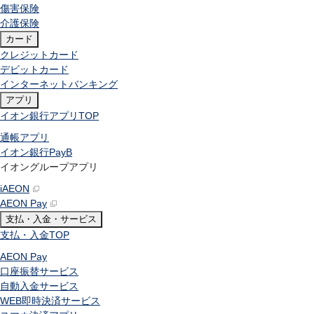
傷害保険
介護保険
カード
クレジットカード
デビットカード
インターネットバンキング
アプリ
イオン銀行アプリ
TOP
通帳アプリ
イオン銀行PayB
イオングループアプリ
iAEON
AEON Pay
支払・入金・サービス
支払・入金
TOP
AEON Pay
口座振替サービス
自動入金サービス
WEB即時決済サービス