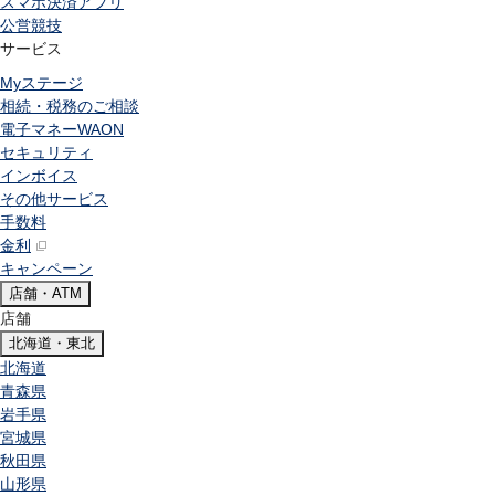
スマホ決済アプリ
公営競技
サービス
Myステージ
相続・税務のご相談
電子マネーWAON
セキュリティ
インボイス
その他サービス
手数料
金利
キャンペーン
店舗・ATM
店舗
北海道・東北
北海道
青森県
岩手県
宮城県
秋田県
山形県