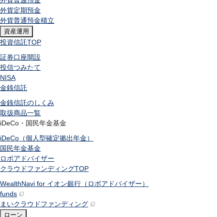
外貨普通預金
外貨定期預金
外貨普通預金積立
資産運用
投資信託
TOP
証券口座開設
投信つみたて
NISA
金銭信託
金銭信託のしくみ
取扱商品一覧
iDeCo・国民年金基金
iDeCo（個人型確定拠出年金）
国民年金基金
ロボアドバイザー
クラウドファンディング
TOP
WealthNavi for イオン銀行（ロボアドバイザー）
funds
まいクラウドファンディング
ローン