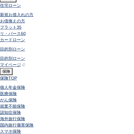
住宅ローン
新規お借入れの方
お借換えの方
フラット35
リ・バース60
カードローン
目的別ローン
目的別ローン
マイページ
保険
保険
TOP
個人年金保険
医療保険
がん保険
就業不能保険
認知症保険
海外旅行保険
国内旅行傷害保険
スマホ保険