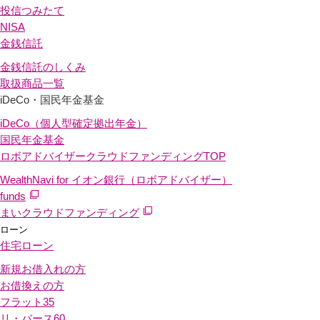
投信つみたて
NISA
金銭信託
金銭信託のしくみ
取扱商品一覧
iDeCo・国民年金基金
iDeCo（個人型確定拠出年金）
国民年金基金
ロボアドバイザークラウドファンディング
TOP
WealthNavi for イオン銀行（ロボアドバイザー）
funds
まいクラウドファンディング
ローン
住宅ローン
新規お借入れの方
お借換えの方
フラット35
リ・バース60