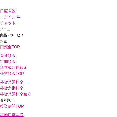
口座開設
ログイン
チャット
メニュー
商品・サービス
預金
円預金
TOP
普通預金
定期預金
積立式定期預金
外貨預金
TOP
外貨普通預金
外貨定期預金
外貨普通預金積立
資産運用
投資信託
TOP
証券口座開設