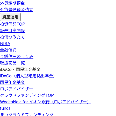
外貨定期預金
外貨普通預金積立
資産運用
投資信託
TOP
証券口座開設
投信つみたて
NISA
金銭信託
金銭信託のしくみ
取扱商品一覧
iDeCo・国民年金基金
iDeCo（個人型確定拠出年金）
国民年金基金
ロボアドバイザー
クラウドファンディング
TOP
WealthNavi for イオン銀行（ロボアドバイザー）
funds
まいクラウドファンディング