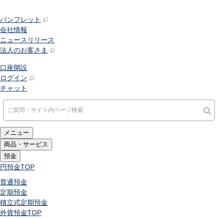
パンフレット
会社情報
ニュースリリース
法人のお客さま
口座開設
ログイン
チャット
メニュー
商品・サービス
預金
円預金
TOP
普通預金
定期預金
積立式定期預金
外貨預金
TOP