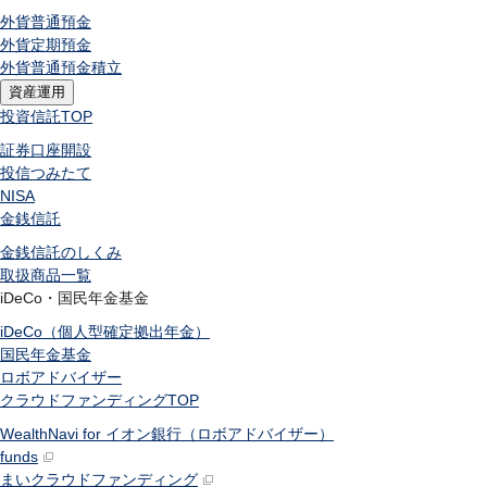
外貨普通預金
外貨定期預金
外貨普通預金積立
資産運用
投資信託
TOP
証券口座開設
投信つみたて
NISA
金銭信託
金銭信託のしくみ
取扱商品一覧
iDeCo・国民年金基金
iDeCo（個人型確定拠出年金）
国民年金基金
ロボアドバイザー
クラウドファンディング
TOP
WealthNavi for イオン銀行（ロボアドバイザー）
funds
まいクラウドファンディング