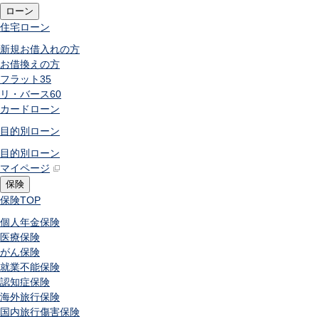
ローン
住宅ローン
新規お借入れの方
お借換えの方
フラット35
リ・バース60
カードローン
目的別ローン
目的別ローン
マイページ
保険
保険
TOP
個人年金保険
医療保険
がん保険
就業不能保険
認知症保険
海外旅行保険
国内旅行傷害保険