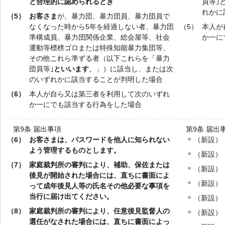
と合理的に認められるとき
員等｣
れかに
（5）
お客さま
が、暴力団、暴力団員、暴力団員で
なくなった時から5年を経過しない者、暴力団
（5）
本人が
準構成員、暴力団関係企業、総会屋等、社会
か一に
運動等標榜ゴロまたは特殊知能暴力集団等、
その他これら準ずる者（以下これらを「暴力
団員等｣
といいます
。」）に該当し、または次
のいずれかに該当することが判明した場合
（6）
本人が自ら又は第三者を利用して次のいずれ
か一にでも該当する行為をした場合
第9条 届出事項
第9条 届出
（6）
お客さまは、パスワードを他人に知られない
（新設）
よう管理するものとします。
（新設）
（7）
家庭裁判所の審判により、補助、保佐または
（新設）
後見が開始された場合には、直ちに書面によ
（新設）
って成年後見人等の氏名その他必要な事項を
当行に届け出てください。
（新設）
（8）
家庭裁判所の審判により、任意後見監督人の
（新設）
選任がなされた場合には、直ちに書面によっ