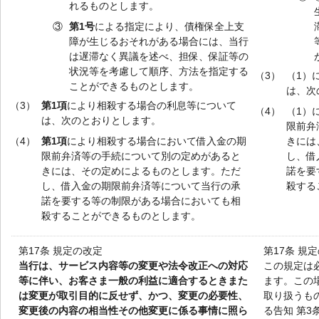
れるものとします。
③
第1号
による指定により、債権保全上支
障が生じるおそれがある場合には、当行
は遅滞なく異議を述べ、担保、保証等の
状況等を考慮して順序、方法を指定する
（3）
（1）
ことができるものとします。
は、次
（3）
第1項
により相殺する場合の利息等について
（4）
（1）
は、次のとおりとします。
限前弁
（4）
第1項
により相殺する場合において借入金の期
きには
限前弁済等の手続について別の定めがあると
し、借
きには、その定めによるものとします。ただ
諾を要
し、借入金の期限前弁済等について当行の承
殺する
諾を要する等の制限がある場合においても相
殺することができるものとします。
第17条 規定の改定
第17条 規
当行は、サービス内容等の変更や法令改正への対応
この規定は
等に伴い、お客さま一般の利益に適合するときまた
ます。この
は変更が取引目的に反せず、かつ、変更の必要性、
取り扱うもの
変更後の内容の相当性その他変更に係る事情に照ら
る告知 第3