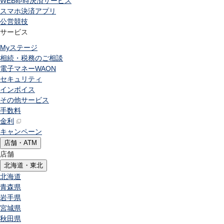
WEB即時決済サービス
スマホ決済アプリ
公営競技
サービス
Myステージ
相続・税務のご相談
電子マネーWAON
セキュリティ
インボイス
その他サービス
手数料
金利
キャンペーン
店舗・ATM
店舗
北海道・東北
北海道
青森県
岩手県
宮城県
秋田県