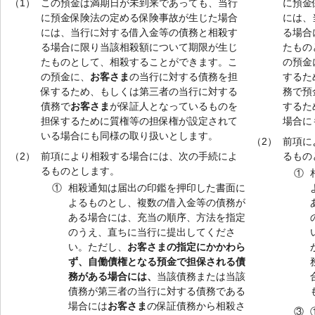
（1）
この預金は満期日が未到来であっても、当行
に預金
に預金保険法の定める保険事故が生じた場合
には、
には、当行に対する借入金等の債務と相殺す
る場合
る場合に限り当該相殺額について期限が生じ
たもの
たものとして、相殺することができます。こ
の預金
の預金に、
お客さま
の当行に対する債務を担
するた
保するため、もしくは第三者の当行に対する
務で預
債務で
お客さま
が保証人となっているものを
するた
担保するために質権等の担保権が設定されて
場合に
いる場合にも同様の取り扱いとします。
（2）
前項に
（2）
前項により相殺する場合には、次の手続によ
るもの
るものとします。
①
①
相殺通知は届出の印鑑を押印した書面に
よるものとし、複数の借入金等の債務が
ある場合には、充当の順序、方法を指定
のうえ、直ちに当行に提出してくださ
い。ただし、
お客さまの指定にかかわら
ず、自働債権となる預金で担保される債
務がある場合には、
当該債務または当該
債務が第三者の当行に対する債務である
場合には
お客さま
の保証債務から相殺さ
③