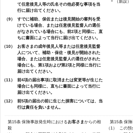
（新設）
て任意後見人等の氏名その他必要な事項を当
行に届け出てください。
（9）
すでに補助、保佐または後見開始の審判を受
けている場合、または任意後見監督人の選任
がなされている場合にも、前2項と同様に、直
ちに書面によって当行に届け出てください。
（10）
お客さまの成年後見人等または任意後見監督
人について、補助・保佐・後見が開始された
場合、または任意後見監督人の選任がされた
場合にも、第1項および第2項と同様に当行に
届け出てください。
（11）
前4項の届出事項に取消または変更等が生じた
場合にも同様に、直ちに書面によって当行に
届け出てください。
（12）
前5項の届出の前に生じた損害については、当
行は責任を負いません。
第15条 保険事故発生時における
お客さま
からの相
第15条 
殺
（1）
この預