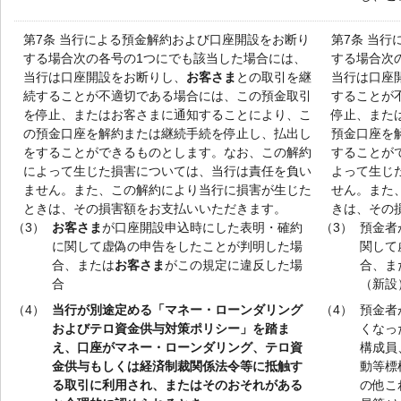
第7条 当行による預金解約および口座開設をお断り
第7条 当
する場合次の各号の1つにでも該当した場合には、
する場合次
当行は口座開設をお断りし、
お客さま
との取引を継
当行は口座
続することが不適切である場合には、この預金取引
することが
を停止、またはお客さまに通知することにより、こ
停止、また
の預金口座を解約または継続手続を停止し、払出し
預金口座を
をすることができるものとします。なお、この解約
することが
によって生じた損害については、当行は責任を負い
よって生じ
ません。また、この解約により当行に損害が生じた
せん。また
ときは、その損害額をお支払いいただきます。
きは、その
（3）
お客さま
が口座開設申込時にした表明・確約
（3）
預金者
に関して虚偽の申告をしたことが判明した場
関して
合、または
お客さま
がこの規定に違反した場
合、ま
合
（新設
（4）
当行が別途定める「マネー・ローンダリング
（4）
預金者
およびテロ資金供与対策ポリシー」を踏ま
くなっ
え、口座がマネー・ローンダリング、テロ資
構成員
金供与もしくは経済制裁関係法令等に抵触す
動等標
る取引に利用され、またはそのおそれがある
の他こ