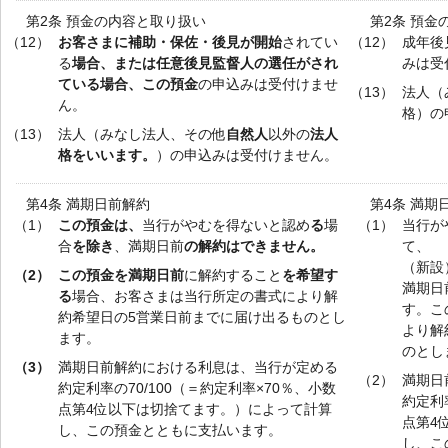
第2条 預金の内容と取り扱い
第2条 預金
（12）
お客さまに補助・保佐・後見が開始
されてい
（12）
成年後
る
場合、または任意後見監督人の選任がされ
みは受
ている場合、この預金
の申込みは受付けませ
（13）
法人（
ん。
格）の
（13）
法人（みなし法人、その他
自然人
以外の
法人
格をいいます。
）の申込みは受付けません。
第4条 満期日前解約
第4条 満期
（1）
この預金は、
当行がやむを得ないと認め
る
場
（1）
当行が
合
を除き
、満期日前
の解約はできません。
て、
（新設
（2）
この預金を満期日前
に解約すること
を希望す
満期日
る
場合、お客さまは当行所定の書式により解
す。こ
約希望日の5営業日前までに届け出るものとし
より解
ます。
のとし
（3）
満期日前解約における利息は、当行が定める
（2）
満期日
約定利率の70/100（＝約定利率×70％、小数
約定利
点第4位以下は切捨てます。）によって計算
点第4
し、この預金とともに支払います。
し、こ