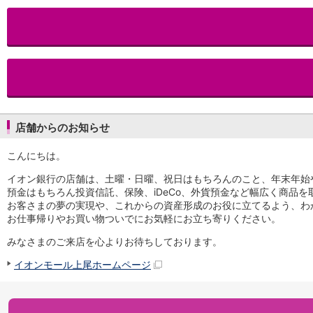
iAEON
AEON Pay
支払・入金・サービス
支払・入金
TOP
AEON Pay
口座振替サービス
自動入金サービス
WEB即時決済サービス
店舗からのお知らせ
スマホ決済アプリ
公営競技
こんにちは。
サービス
イオン銀行の店舗は、土曜・日曜、祝日はもちろんのこと、年末年始
Myステージ
預金はもちろん投資信託、保険、iDeCo、外貨預金など幅広く商品
相続・税務のご相談
お客さまの夢の実現や、これからの資産形成のお役に立てるよう、わ
電子マネーWAON
お仕事帰りやお買い物ついでにお気軽にお立ち寄りください。
セキュリティ
みなさまのご来店を心よりお待ちしております。
インボイス
その他サービス
イオンモール上尾ホームページ
手数料
金利
キャンペーン