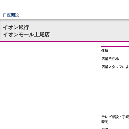
口座開設
ログイン
イオン銀行
チャット
イオンモール上尾店
メニュー
商品・サービス
預金
円預金
TOP
普通預金
定期預金
積立式定期預金
外貨預金
TOP
外貨普通預金
外貨定期預金
外貨普通預金積立
資産運用
投資信託
TOP
証券口座開設
投信つみたて