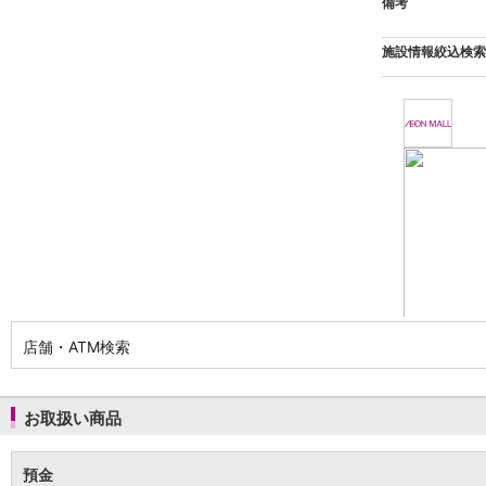
NISA
金銭信託
金銭信託のしくみ
取扱商品一覧
iDeCo・国民年金基金
iDeCo（個人型確定拠出年金）
国民年金基金
ロボアドバイザークラウドファンディング
TOP
WealthNavi for イオン銀行（ロボアドバイザー）
funds
まいクラウドファンディング
ローン
住宅ローン
新規お借入れの方
お借換えの方
店舗・ATM検索
フラット35
リ・バース60
カードローン
お取扱い商品
目的別ローン
目的別ローンマイページ
預金