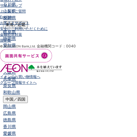
石川県
サイトマップ
山梨県
よくあるご質問
English
長野県
お客さまサポート
東海／近畿
安全にご利用いただくために
岐阜県
金融犯罪対策
静岡県
規定集
愛知県
金融機関コード：0040
© 2007 AEON Bank,Ltd.
三重県
滋賀県
京都府
大阪府
イオンのお買い物情報へ
兵庫県
グループ情報サイトへ
奈良県
和歌山県
中国／四国
岡山県
広島県
徳島県
香川県
愛媛県