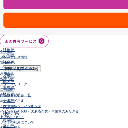
店舗・ATM
店舗
北海道・東北
北海道
青森県
岩手県
宮城県
秋田県
会社情報
山形県
メンテナンス情報
福島県
電子公告
プライバシーポリシー
関東／北陸・甲信越
お知らせ
茨城県
各種方針
栃木県
ニュースリリース
群馬県
採用情報
埼玉県
商品概要説明書一覧
千葉県
法人のお客さま
インターネットバンキング
東京都
イオン銀行とお取引のある企業・事業主のみなさま
神奈川県
支店名について
新潟県
サイトの利用について
富山県
各種お手続き