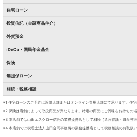
保険
保険
TOP
住宅ローン
個人年金保険
医療保険
投資信託（金融商品仲介）
がん保険
就業不能保険
外貨預金
認知症保険
海外旅行保険
iDeCo・国民年金基金
国内旅行傷害保険
スマホ保険
保険
傷害保険
介護保険
無担保ローン
カード
相続・税務相談
クレジットカード
デビットカード
インターネットバンキング
※1
住宅ローンのご予約は近隣店舗またはオンライン専用店舗にて承ります。住宅
アプリ
※2
保険は店舗によって取扱商品が異なります。特定の商品にご興味をお持ちの場
イオン銀行アプリ
TOP
※3
本店舗では山田エスクロー信託の業務提携店として相続（遺言信託・遺産整理
通帳アプリ
※4
本店舗では税理士法人山田合同事務所の業務提携店として税務相談のお取扱い
イオン銀行PayB
イオングループアプリ