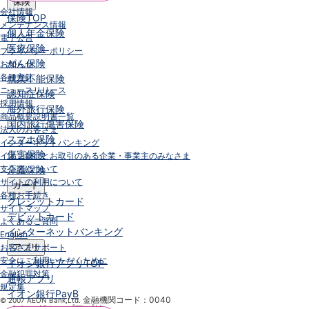
保険
会社情報
保険
TOP
メンテナンス情報
個人年金保険
電子公告
医療保険
プライバシーポリシー
がん保険
お知らせ
各種方針
就業不能保険
ニュースリリース
認知症保険
採用情報
海外旅行保険
商品概要説明書一覧
国内旅行傷害保険
法人のお客さま
スマホ保険
インターネットバンキング
傷害保険
イオン銀行とお取引のある企業・事業主のみなさま
支店名について
介護保険
サイトの利用について
カード
各種お手続き
クレジットカード
サイトマップ
デビットカード
よくあるご質問
インターネットバンキング
English
お客さまサポート
アプリ
安全にご利用いただくために
イオン銀行アプリ
TOP
金融犯罪対策
通帳アプリ
規定集
イオン銀行PayB
金融機関コード：0040
© 2007 AEON Bank,Ltd.
イオングループアプリ