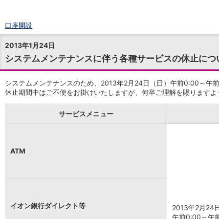
口座開設
ログイン
2013年1月24日
チャット
システムメンテナンスに伴う各種サービスの休止につ
メニュー
商品・サービス
預金
システムメンテナンスのため、2013年2月24日（日）午前0:00～
休止期間中はご不便をお掛けいたしますが、何卒ご理解を賜りますよ
円預金
TOP
普通預金
サービスメニュー
定期預金
積立式定期預金
外貨預金
TOP
外貨普通預金
ATM
外貨定期預金
外貨普通預金積立
資産運用
投資信託
TOP
証券口座開設
イオン銀行ダイレクト等
2013年2月2
投信つみたて
午前0:00～午前