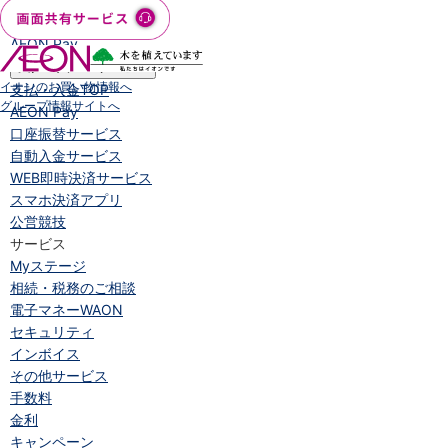
iAEON
AEON Pay
支払・入金・サービス
イオンのお買い物情報へ
支払・入金
TOP
グループ情報サイトへ
AEON Pay
口座振替サービス
自動入金サービス
WEB即時決済サービス
スマホ決済アプリ
公営競技
サービス
Myステージ
相続・税務のご相談
電子マネーWAON
セキュリティ
インボイス
その他サービス
手数料
金利
キャンペーン