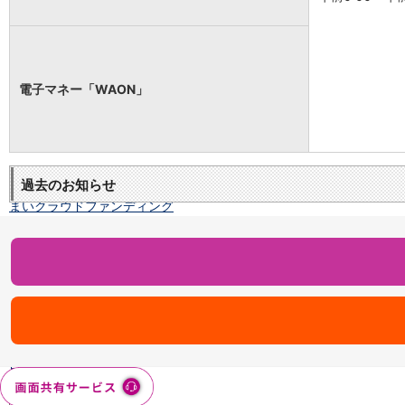
NISA
金銭信託
金銭信託のしくみ
取扱商品一覧
iDeCo・国民年金基金
電子マネー「WAON」
iDeCo（個人型確定拠出年金）
国民年金基金
ロボアドバイザークラウドファンディング
TOP
WealthNavi for イオン銀行（ロボアドバイザー）
過去のお知らせ
funds
まいクラウドファンディング
ローン
住宅ローン
新規お借入れの方
お借換えの方
フラット35
リ・バース60
カードローン
目的別ローン
目的別ローンマイページ