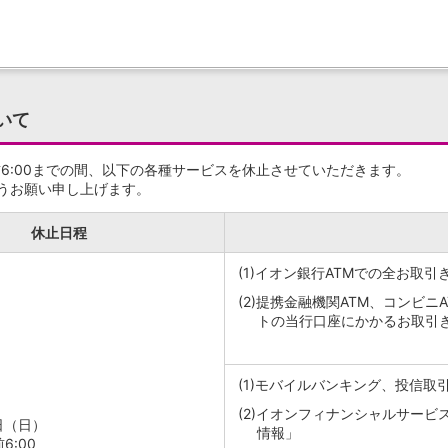
いて
午前6:00までの間、以下の各種サービスを休止させていただきます。
うお願い申し上げます。
休止日程
(1)
イオン銀行ATMでの全お取引
(2)
提携金融機関ATM、コンビニ
トの当行口座にかかるお取引
(1)
モバイルバンキング、投信取
(2)
イオンフィナンシャルサービス
4日（日）
情報」
6:00