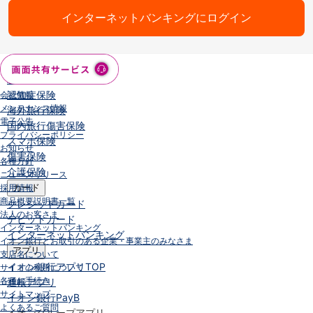
保険
インターネットバンキングにログイン
保険
TOP
個人年金保険
医療保険
がん保険
就業不能保険
認知症保険
会社情報
メンテナンス情報
海外旅行保険
電子公告
国内旅行傷害保険
プライバシーポリシー
スマホ保険
お知らせ
傷害保険
各種方針
介護保険
ニュースリリース
採用情報
カード
商品概要説明書一覧
クレジットカード
法人のお客さま
デビットカード
インターネットバンキング
インターネットバンキング
イオン銀行とお取引のある企業・事業主のみなさま
アプリ
支店名について
イオン銀行アプリ
TOP
サイトの利用について
各種お手続き
通帳アプリ
サイトマップ
イオン銀行PayB
よくあるご質問
イオングループアプリ