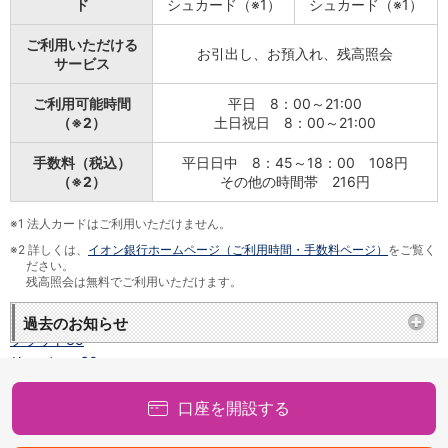
ド
シュカード（※1）
シュカード（※1）
NISA
金銭信託
ご利用いただける
金銭信託のしくみ
お引出し、お預入れ、残高照会
サービス
取扱商品一覧
iDeCo・国民年金基金
ご利用可能時間
平日 8：00～21:00
iDeCo（個人型確定拠出年金）
（※2）
土日祝日 8：00～21:00
国民年金基金
ロボアドバイザークラウドファンディング
TOP
手数料（税込）
平日日中 8：45～18：00 108円
（※2）
その他の時間帯 216円
WealthNavi for イオン銀行（ロボアドバイザー）
funds
※1
法人カードはご利用いただけません。
まいクラウドファンディング
※2
詳しくは、
イオン銀行ホームページ（ご利用時間・手数料ページ）
をご覧く
ローン
ださい。
住宅ローン
残高照会は無料でご利用いただけます。
新規お借入れの方
お借換えの方
過去のお知らせ
フラット35
リ・バース60
カードローン
目的別ローン
口座を開設する
目的別ローンマイページ