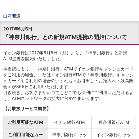
口座開設
ログイン
2017年6月5日
チャット
「神奈川銀行」との新規ATM提携の開始について
メニュー
商品・サービス
預金
イオン銀行は2017年6月5日（月）より、「神奈川銀行」と新規
ATM提携を開始いたしました。
円預金
TOP
普通預金
本提携により、「神奈川銀行」ATMでイオン銀行キャッシュカード
定期預金
をご利用の場合、またはイオン銀行ATMで「神奈川銀行」キャッシ
積立式定期預金
ュカードをご利用の場合のいずれも＜お引出し・お預入れ・残高照
外貨預金
TOP
会＞が365日ご利用いただけます。
引き続き、お客さまがいつでもどこでも便利にご利用いただけるよ
外貨普通預金
う、ATMネットワークの拡大に努めてまいります。
外貨定期預金
外貨普通預金積立
【お取扱サービス概要】
資産運用
投資信託
TOP
ご利用可能なATM
イオン銀行ATM
神奈川銀行ATM
証券口座開設
投信つみたて
ご利用可能なカー
神奈川銀行キャッ
イオン銀行キャッ