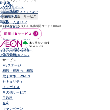
English
iAEON
お客さまサポート
AEON Pay
安全にご利用いただくために
支払・入金・サービス
金融犯罪対策
規定集
支払・入金
TOP
金融機関コード：0040
© 2007 AEON Bank,Ltd.
AEON Pay
口座振替サービス
自動入金サービス
WEB即時決済サービス
スマホ決済アプリ
イオンのお買い物情報へ
公営競技
グループ情報サイトへ
サービス
Myステージ
相続・税務のご相談
電子マネーWAON
セキュリティ
インボイス
その他サービス
手数料
金利
キャンペーン