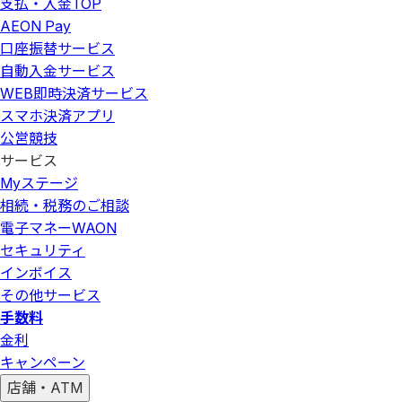
支払・入金
TOP
AEON Pay
口座振替サービス
自動入金サービス
WEB即時決済サービス
スマホ決済アプリ
公営競技
サービス
Myステージ
相続・税務のご相談
電子マネーWAON
セキュリティ
インボイス
その他サービス
手数料
金利
キャンペーン
店舗・ATM