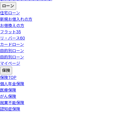
ローン
住宅ローン
新規お借入れの方
お借換えの方
フラット35
リ・バース60
カードローン
目的別ローン
目的別ローン
マイページ
保険
保険
TOP
個人年金保険
医療保険
がん保険
就業不能保険
認知症保険