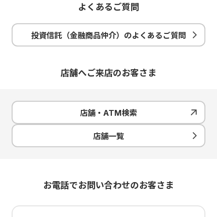
積立られた商品の売買には、所定の日数がかかります（通
よくあるご質問
ホームページ、または、店舗に備え付けの商品説明書（契
投資信託の分配金のうち特別分配金については従来より非
各商品のリスク・手数料についてはマネックス証券のホー
常3～8営業日かかります）。
約締結前交付書面）の内容をご確認のうえ、ご自身の判断
課税です。
ムページにてご確認ください。
によりご利用ください。
退職などにともない企業型確定拠出年金の加入資格を喪失
投資信託（金融商品仲介）のよくあるご質問
投資信託の分配金の再投資買付けは非課税投資枠を使用し
各商品をお申込みの際には、マネックス証券ホームページ
した方は、6カ月以内にお手続きください。
（2026年3月31日現在）
ます。超過する場合は分配金受取りまたは課税口座での再
に掲載の「契約締結前交付書面」、「上場有価証券等書
イオン銀行iDeCoは、みずほ銀行の委託によりイオン銀行
投資となります（2023年までのNISAと2024年以降のNISA
面」、「目論見書補完書面」、「目論見書」、「リスク・
が取扱う、個人型確定拠出年金プランです。
店舗へご来店のお客さま
で取扱いが異なります）。
手数料などの重要事項」等を必ずお読みいただき、ご自身
商号等：株式会社イオン銀行
でご判断ください。
外国株のお取引にはNISA口座および外国株取引口座の開設
が必要です。
金融商品仲介において、イオン銀行はマネックス証券への
店舗・ATM検索
証券総合取引口座開設のお申込みおよびマネックス証券と
2024年以降のNISAにおいては、年間投資枠（つみたて投資
の証券取引に関する勧誘を行います。
枠120万円／成長投資枠240万円）と非課税保有限度額（成
店舗一覧
長投資枠・つみたて投資枠合わせて1,800万円／うち成長投
イオン銀行はマネックス証券とは別法人であり、金融商品
資枠1,200万円）の範囲内で購入した上場株式等から生じる
仲介のご利用にあたっては、「金融商品仲介（マネックス
配当所得や譲渡所得等が非課税となります。NISA口座内の
証券）口座」の開設が必要です。金融商品仲介の口座開設
上場株式等を売却した場合は、その翌年以降の年間投資枠
をお申込みいただくと、お取引口座はマネックス証券に証
の範囲内で非課税枠を再利用できます。
券総合取引口座として開設されます。
お電話でお問い合わせのお客さま
NISA口座で発生した損失は、特定口座・一般口座で保有す
証券総合取引口座開設後の株式売買等のお取引について
る商品の譲渡益や配当金等と損益通算できず、また繰越控
は、すべてお客さまとマネックス証券とのお取引になりま