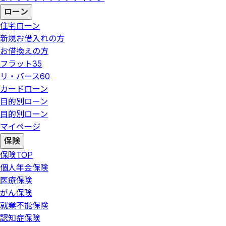
ローン
住宅ローン
新規お借入れの方
お借換えの方
フラット35
リ・バース60
カードローン
目的別ローン
目的別ローン
マイページ
保険
保険
TOP
個人年金保険
医療保険
がん保険
就業不能保険
認知症保険