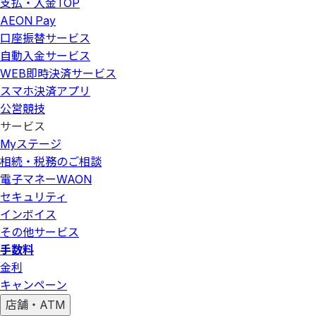
支払・入金
TOP
AEON Pay
口座振替サービス
自動入金サービス
WEB即時決済サービス
スマホ決済アプリ
公営競技
サービス
Myステージ
相続・税務のご相談
電子マネーWAON
セキュリティ
インボイス
その他サービス
手数料
金利
キャンペーン
店舗・ATM