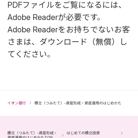
登録金融機関 関東財務局長（登
PDFファイルをご覧になるには、
業協会、一般社団法人 金融先物
金）第633号
Adobe Readerが必要です。
取引業協会、一般社団法人 日本
加入協会：日本証券業協会
Adobe Readerをお持ちでないお客
暗号資産等取引業協会、一般社
さまは、ダウンロード（無償）し
団法人 資産運用業協会
てください。
＜仲介取扱登録金融機関＞
商号等：株式会社イオン銀行
登録金融機関 関東財務局長（登
金）第633号
イオン銀行
積立（つみたて）-資産形成・資産運用のはじめかた
加入協会：日本証券業協会
（2026年4月1日現在）
積立（つみたて）-資産形成・
はじめての積立投資
資産運用のはじめかたTOP