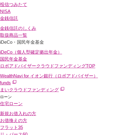
投信つみたて
NISA
金銭信託
金銭信託のしくみ
取扱商品一覧
iDeCo・国民年金基金
iDeCo（個人型確定拠出年金）
国民年金基金
ロボアドバイザークラウドファンディング
TOP
WealthNavi for イオン銀行（ロボアドバイザー）
funds
まいクラウドファンディング
ローン
住宅ローン
新規お借入れの方
お借換えの方
フラット35
リ・バース60