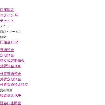
口座開設
ログイン
チャット
メニュー
商品・サービス
預金
円預金
TOP
普通預金
定期預金
積立式定期預金
外貨預金
TOP
外貨普通預金
外貨定期預金
外貨普通預金積立
資産運用
投資信託
TOP
証券口座開設