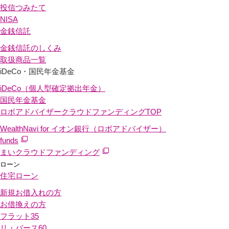
投信つみたて
NISA
金銭信託
金銭信託のしくみ
取扱商品一覧
iDeCo・国民年金基金
iDeCo（個人型確定拠出年金）
国民年金基金
ロボアドバイザークラウドファンディング
TOP
WealthNavi for イオン銀行（ロボアドバイザー）
funds
まいクラウドファンディング
ローン
住宅ローン
新規お借入れの方
お借換えの方
フラット35
リ・バース60