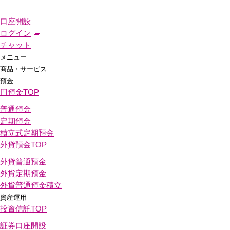
口座開設
ログイン
チャット
メニュー
商品・サービス
預金
円預金
TOP
普通預金
定期預金
積立式定期預金
外貨預金
TOP
外貨普通預金
外貨定期預金
外貨普通預金積立
資産運用
投資信託
TOP
証券口座開設