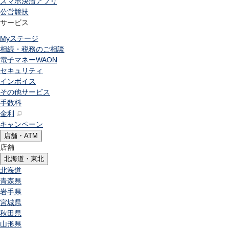
スマホ決済アプリ
公営競技
サービス
Myステージ
相続・税務のご相談
電子マネーWAON
セキュリティ
インボイス
その他サービス
手数料
金利
キャンペーン
店舗・ATM
店舗
北海道・東北
北海道
青森県
岩手県
宮城県
秋田県
山形県