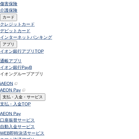
傷害保険
介護保険
カード
クレジットカード
デビットカード
インターネットバンキング
アプリ
イオン銀行アプリ
TOP
通帳アプリ
イオン銀行PayB
イオングループアプリ
iAEON
AEON Pay
支払・入金・サービス
支払・入金
TOP
AEON Pay
口座振替サービス
自動入金サービス
WEB即時決済サービス