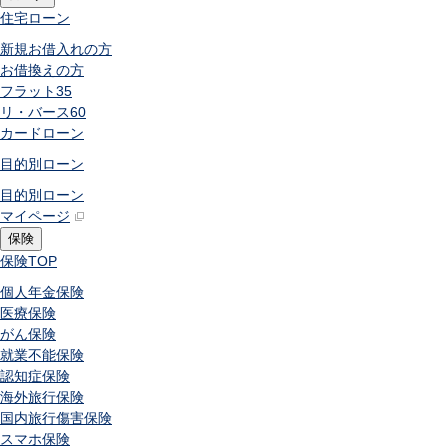
住宅ローン
新規お借入れの方
お借換えの方
フラット35
リ・バース60
カードローン
目的別ローン
目的別ローン
マイページ
保険
保険
TOP
個人年金保険
医療保険
がん保険
就業不能保険
認知症保険
海外旅行保険
国内旅行傷害保険
スマホ保険