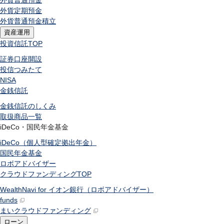
外貨普通預金
外貨定期預金
外貨普通預金積立
資産運用
投資信託
TOP
証券口座開設
投信つみたて
NISA
金銭信託
金銭信託のしくみ
取扱商品一覧
iDeCo・国民年金基金
iDeCo（個人型確定拠出年金）
国民年金基金
ロボアドバイザー
クラウドファンディング
TOP
WealthNavi for イオン銀行（ロボアドバイザー）
funds
まいクラウドファンディング
ローン