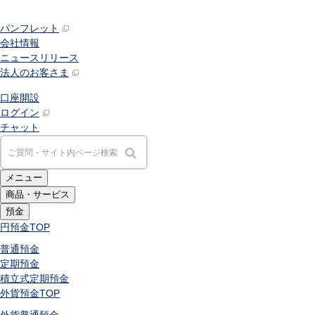
パンフレット
会社情報
ニュースリリース
法人のお客さま
口座開設
ログイン
チャット
メニュー
商品・サービス
預金
円預金
TOP
普通預金
定期預金
積立式定期預金
外貨預金
TOP